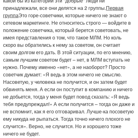
какой бы из категорий эти "добрые" люди ни
принадлежали, все они делятся на 2 группы.
Первая
группа
Это горе-советчики, которые ничего не знают о
сетевом маркетинге. Не относитесь строго — войдите в
положение советчика, который берется советовать, не
имея представления о том, что такое МЛМ. Но коль
скоро вы обратились к нему за советом, он считает
своим долгом его дать. В этой ситуации, по его мнению,
самым лучшим советом будет – нет, в МЛМ вступать не
нужно. Почему именно «нет», а не наоборот? Просто
советчик думает: «Я ведь в этом ничего не смыслю.
Насоветую, у человека не получится, и он затем будет
обвинять меня. А если он поступит в компанию и ничего
не добьется, тогда у меня будет повод сказать: «Я ведь
тебя предупреждал!» А если получится – тогда он даже и
не вспомнит, как я его отговаривал. Лучше-ка посоветую
ему никуда не рыпаться. Тогда точно ничего плохого не
случится». Верно, не случится. Но и хорошего тоже
ничего не будет.