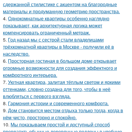
сдержанной стилистике с акцентом на благородные
материалы и продуманную геометрию пространства.
4.
Однокомнатные квартиры особенно наглядно
показывают, как архитектурная логика может
компенсировать ограниченный метраж.
5.
Год назад мы с сестрой стали владелицами
трёхкомнатной квартиры в Москве - получили её в
наследство.
6.
Просторная гостиная в большом доме открывает
огромные возможности для создания эффектного и
комфортного интерьера.
7.
Уютная квартира, залитая тёплым светом и яркими
оттенками, словно создана для того, чтобы в неё
влюбляться с первого взгляда.
8.
Гармония истории и современного комфорта.
9.
Дом становится местом отдыха только тогда, когда в
нём чисто, просторно и спокойно.
10.
Мы показываем простой и доступный способ
превратить обычные деревянные поддоны в удобную