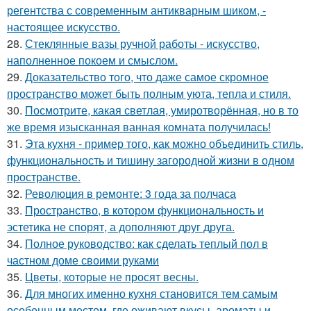
регентства с современным антикварным шиком, -
настоящее искусство.
28.
Стеклянные вазы ручной работы - искусство,
наполненное покоем и смыслом.
29.
Доказательство того, что даже самое скромное
пространство может быть полным уюта, тепла и стиля.
30.
Посмотрите, какая светлая, умиротворённая, но в то
же время изысканная ванная комната получилась!
31.
Эта кухня - пример того, как можно объединить стиль,
функциональность и тишину загородной жизни в одном
пространстве.
32.
Революция в ремонте: 3 года за полчаса
33.
Пространство, в котором функциональность и
эстетика не спорят, а дополняют друг друга.
34.
Полное руководство: как сделать теплый пол в
частном доме своими руками
35.
Цветы, которые не просят весны.
36.
Для многих именно кухня становится тем самым
особенным местом, где оживают вкусы, ароматы и