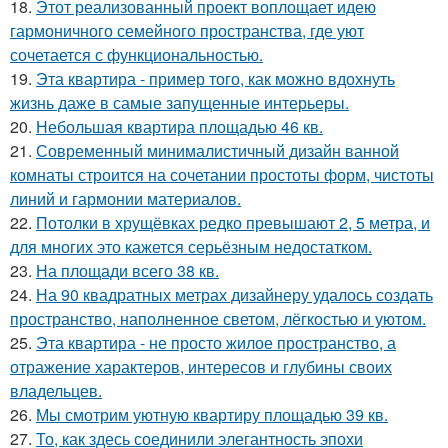
18.
Этот реализованный проект воплощает идею
гармоничного семейного пространства, где уют
сочетается с функциональностью.
19.
Эта квартира - пример того, как можно вдохнуть
жизнь даже в самые запущенные интерьеры.
20.
Небольшая квартира площадью 46 кв.
21.
Современный минималистичный дизайн ванной
комнаты строится на сочетании простоты форм, чистоты
линий и гармонии материалов.
22.
Потолки в хрущёвках редко превышают 2, 5 метра, и
для многих это кажется серьёзным недостатком.
23.
На площади всего 38 кв.
24.
На 90 квадратных метрах дизайнеру удалось создать
пространство, наполненное светом, лёгкостью и уютом.
25.
Эта квартира - не просто жилое пространство, а
отражение характеров, интересов и глубины своих
владельцев.
26.
Мы смотрим уютную квартиру площадью 39 кв.
27.
То, как здесь соединили элегантность эпохи