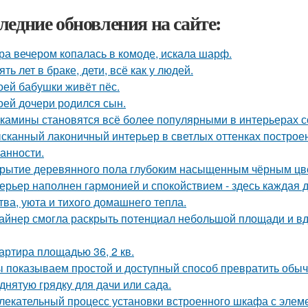
ледние обновления на сайте:
ра вечером копалась в комоде, искала шарф.
ять лет в браке, дети, всё как у людей.
оей бабушки живёт пёс.
оей дочери родился сын.
камины становятся всё более популярными в интерьерах с
сканный лаконичный интерьер в светлых оттенках построен
анности.
рытие деревянного пола глубоким насыщенным чёрным цв
ерьер наполнен гармонией и спокойствием - здесь каждая
тва, уюта и тихого домашнего тепла.
айнер смогла раскрыть потенциал небольшой площади и 
артира площадью 36, 2 кв.
 показываем простой и доступный способ превратить обы
днятую грядку для дачи или сада.
лекательный процесс установки встроенного шкафа с элем