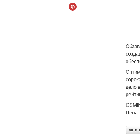
Обзав
созда
обесп
Оптим
сорок
дело 
рейти
GSMIN
Цена:
читат