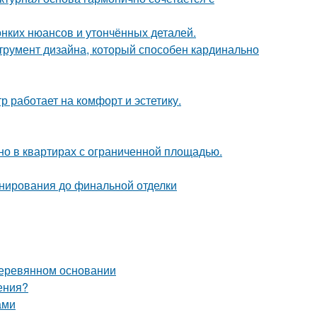
онких нюансов и утончённых деталей.
струмент дизайна, который способен кардинально
 работает на комфорт и эстетику.
но в квартирах с ограниченной площадью.
анирования до финальной отделки
деревянном основании
ения?
ами