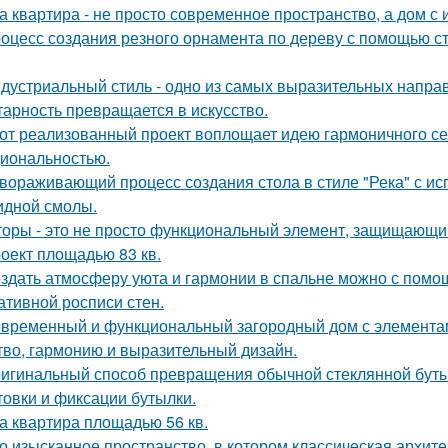
а квартира - не просто современное пространство, а дом с 
оцесс создания резного орнамента по дереву с помощью 
дустриальный стиль - одно из самых выразительных напра
тарность превращается в искусство.
от реализованный проект воплощает идею гармоничного сем
иональностью.
вораживающий процесс создания стола в стиле "Река" с ис
идной смолы.
оры - это не просто функциональный элемент, защищающий
оект площадью 83 кв.
здать атмосферу уюта и гармонии в спальне можно с помощ
ативной росписи стен.
временный и функциональный загородный дом с элементами
тво, гармонию и выразительный дизайн.
игинальный способ превращения обычной стеклянной бутыл
товки и фиксации бутылки.
а квартира площадью 56 кв.
о изысканное пространство, в котором классическая архите