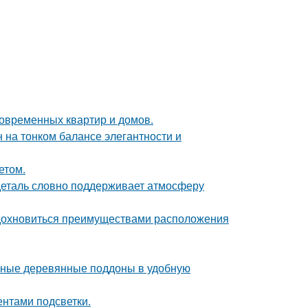
овременных квартир и домов.
 на тонком балансе элегантности и
етом.
 деталь словно поддерживает атмосферу
вдохновиться преимуществами расположения
чные деревянные поддоны в удобную
ентами подсветки.