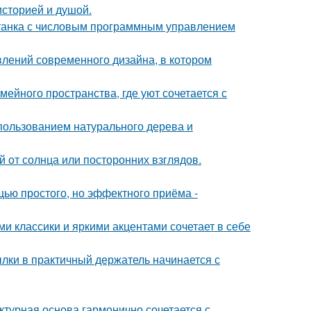
историей и душой.
станка с числовым программным управлением
влений современного дизайна, в котором
ейного пространства, где уют сочетается с
пользованием натурального дерева и
 от солнца или посторонних взглядов.
ью простого, но эффектного приёма -
 классики и яркими акцентами сочетает в себе
ки в практичный держатель начинается с
ктурная основа гармонично сочетается с