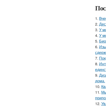
Пос
1.
Вче
2.
Дес
3.
У м
4.
У м
5.
Био
6.
Изы
сдерж
7.
Пок
8.
Инт
единс
9.
Диз
дома.
10.
Кв
11.
Мы
припо
12.
Ув