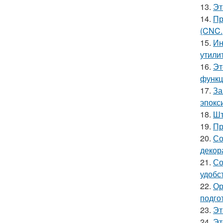
13.
Эт
14.
Пр
(CNC.
15.
Ин
утили
16.
Эт
функц
17.
За
эпокс
18.
Шт
19.
Пр
20.
Со
декор
21.
Со
удобс
22.
Ор
подго
23.
Эт
24.
Эт