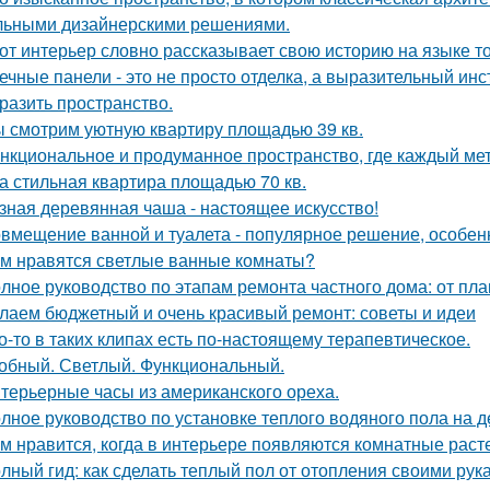
льными дизайнерскими решениями.
от интерьер словно рассказывает свою историю на языке т
ечные панели - это не просто отделка, а выразительный ин
разить пространство.
 смотрим уютную квартиру площадью 39 кв.
нкциональное и продуманное пространство, где каждый метр
а стильная квартира площадью 70 кв.
зная деревянная чаша - настоящее искусство!
вмещение ванной и туалета - популярное решение, особен
м нравятся светлые ванные комнаты?
лное руководство по этапам ремонта частного дома: от пл
лаем бюджетный и очень красивый ремонт: советы и идеи
о-то в таких клипах есть по-настоящему терапевтическое.
обный. Светлый. Функциональный.
терьерные часы из американского ореха.
лное руководство по установке теплого водяного пола на 
м нравится, когда в интерьере появляются комнатные раст
лный гид: как сделать теплый пол от отопления своими рук