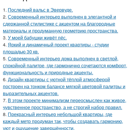
1.
Последний вальс в Эвервуде.
2.
Современный интерьер выполнен в элегантной и
сдержанной стилистике с акцентом на благородные
материалы и продуманную геометрию пространства.
3.
У моей бабушки живёт пёс.
4.
Яркий и динамичный проект квартиры - студии
площадью 30 кв.
5.
Современный интерьер дома выполнен в светлой,
спокойной палитре, где гармонично сочетаются комфорт,
функциональность и природные акценты.
6.
Дизайн квартиры с уютной тёплой атмосферой
построен на тонком балансе мягкой цветовой палитры и
выразительных акцентов.
7.
В этом проекте минимализм переосмыслен как живое,
чувственное пространство, а не строгий набор правил.
8.
Прекрасный интерьер небольшой квартиры, где
каждый метр продуман так, чтобы создавать гармонию,
уют и ощущение завершённости.