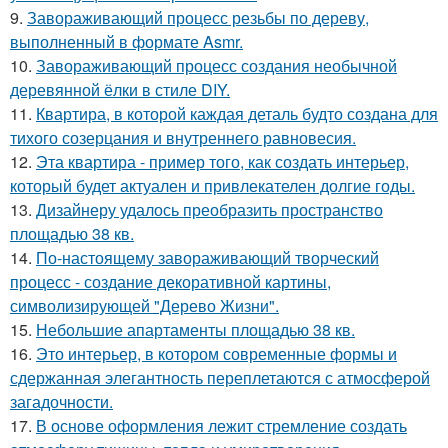
9.
Завораживающий процесс резьбы по дереву,
выполненный в формате Asmr.
10.
Завораживающий процесс создания необычной
деревянной ёлки в стиле DIY.
11.
Квартира, в которой каждая деталь будто создана для
тихого созерцания и внутреннего равновесия.
12.
Эта квартира - пример того, как создать интерьер,
который будет актуален и привлекателен долгие годы.
13.
Дизайнеру удалось преобразить пространство
площадью 38 кв.
14.
По-настоящему завораживающий творческий
процесс - создание декоративной картины,
символизирующей "Дерево Жизни".
15.
Небольшие апартаменты площадью 38 кв.
16.
Это интерьер, в котором современные формы и
сдержанная элегантность переплетаются с атмосферой
загадочности.
17.
В основе оформления лежит стремление создать