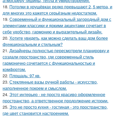
атмосферу тишины, тепла и умиротворения.
18.
Потолки в хрущёвках редко превышают 2, 5 метра, и
для многих это кажется серьёзным недостатком.
19.
Современный и функциональный загородный дом с
элементами классики и яркими акцентами сочетает в
себе удобство, гармонию и выразительный дизайн.
20.
Хотите увидеть, как можно сделать ваш дом более
функциональным и стильным?
21.
Дизайнеры полностью пересмотрели планировку и
создали пространство, где современный стиль
гармонично сочетается с функциональностью и
комфортом.
22.
Площадь: 97 кв.
23.
Стеклянные вазы ручной работы - искусство,
наполненное покоем и смыслом.
24.
Этот интерьер - не просто красиво оформленное
пространство, а ответственное продолжение истории.
25.
Это не просто кухня - гостиная - это пространство,
где цвет становится настроением.