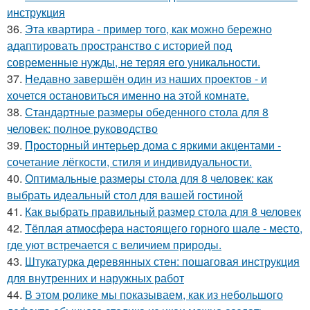
инструкция
36.
Эта квартира - пример того, как можно бережно
адаптировать пространство с историей под
современные нужды, не теряя его уникальности.
37.
Недавно завершён один из наших проектов - и
хочется остановиться именно на этой комнате.
38.
Стандартные размеры обеденного стола для 8
человек: полное руководство
39.
Просторный интерьер дома с яркими акцентами -
сочетание лёгкости, стиля и индивидуальности.
40.
Оптимальные размеры стола для 8 человек: как
выбрать идеальный стол для вашей гостиной
41.
Как выбрать правильный размер стола для 8 человек
42.
Тёплая атмосфера настоящего горного шале - место,
где уют встречается с величием природы.
43.
Штукатурка деревянных стен: пошаговая инструкция
для внутренних и наружных работ
44.
В этом ролике мы показываем, как из небольшого