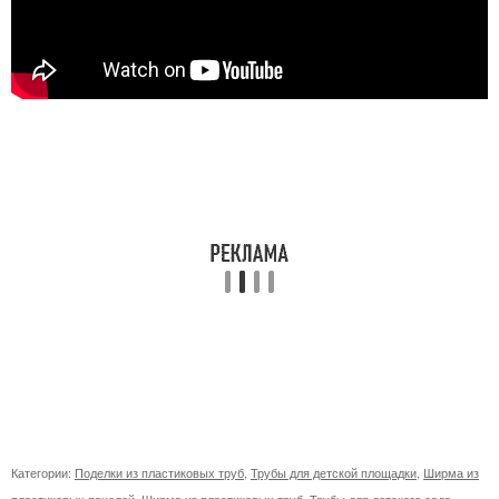
Категории:
Поделки из пластиковых труб
,
Трубы для детской площадки
,
Ширма из
пластиковых панелей
,
Ширма из пластиковых труб
,
Трубы для детского сада
,