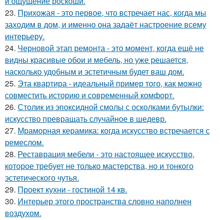
и ощущение роскоши.
23.
Прихожая - это первое, что встречает нас, когда мы
заходим в дом, и именно она задаёт настроение всему
интерьеру.
24.
Черновой этап ремонта - это момент, когда ещё не
видны красивые обои и мебель, но уже решается,
насколько удобным и эстетичным будет ваш дом.
25.
Эта квартира - идеальный пример того, как можно
совместить историю и современный комфорт.
26.
Столик из эпоксидной смолы с осколками бутылки:
искусство превращать случайное в шедевр.
27.
Мраморная керамика: когда искусство встречается с
ремеслом.
28.
Реставрация мебели - это настоящее искусство,
которое требует не только мастерства, но и тонкого
эстетического чутья.
29.
Проект кухни - гостиной 14 кв.
30.
Интерьер этого пространства словно наполнен
воздухом.