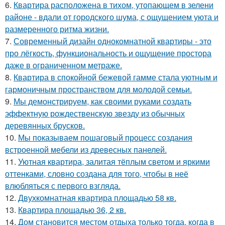
6.
Квартира расположена в тихом, утопающем в зелени
районе - вдали от городского шума, с ощущением уюта и
размеренного ритма жизни.
7.
Современный дизайн однокомнатной квартиры - это
про лёгкость, функциональность и ощущение простора
даже в ограниченном метраже.
8.
Квартира в спокойной бежевой гамме стала уютным и
гармоничным пространством для молодой семьи.
9.
Мы демонстрируем, как своими руками создать
эффектную рождественскую звезду из обычных
деревянных брусков.
10.
Мы показываем пошаговый процесс создания
встроенной мебели из древесных панелей.
11.
Уютная квартира, залитая тёплым светом и яркими
оттенками, словно создана для того, чтобы в неё
влюбляться с первого взгляда.
12.
Двухкомнатная квартира площадью 58 кв.
13.
Квартира площадью 36, 2 кв.
14.
Дом становится местом отдыха только тогда, когда в