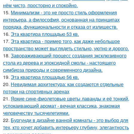
нём чисто, просторно и спокойно.
15.
Минимализм - это не просто стиль оформления
интерьера, а философия, основанная на принципах
порядка, функциональности и отказа от излишеств.
16.
Эта квартира площадью 53 кв.
17.
Эта квартира - пример того, как даже небольшое
пространство может выглядеть стильно, уютно и дорого.
18.
Завораживающий процесс создания эксклюзивного
стола из дерева и эпоксидной смолы - настоящего
симбиоза природы и современного дизайна.
19.
Эта квартира площадью 56 кв.
20.
Невидимая архитектура: как создаются отдельные
потоки на спортивных аренах
21.
Яркие сине-фиолетовые цветы лаванды и её тонкий,
успокаивающий аромат - вечная классика, знакомая
человечеству тысячелетиями.
22.
Бургунди в дизайне ванной комнаты - это выбор для
тех, кто хочет добавить интерьеру глубину, элегантность