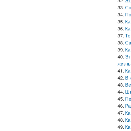
32.
Эт
33.
Со
34.
По
35.
Ка
36.
Ка
37.
Те
38.
Св
39.
Ка
40.
Эт
жизнь 
41.
Ка
42.
В 
43.
Ве
44.
Шт
45.
Пе
46.
Ра
47.
Ка
48.
Ка
49.
Ка