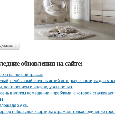
ь дальше →
ледние обновления на сайте:
реча на ночной трассе.
лый, необычный и очень яркий интерьер квартиры для моло
м, настроением и индивидуальностью.
сень в жилом помещении - проблема, с которой сталкивают
ёз.
площади 29 кв.
ерьер небольшой квартиры отражает тонкое единение горо