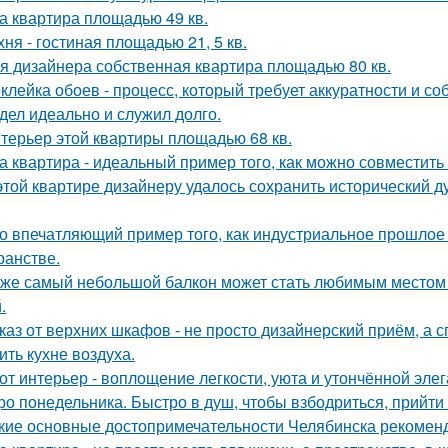
а квартира площадью 49 кв.
хня - гостиная площадью 21, 5 кв.
я дизайнера собственная квартира площадью 80 кв.
клейка обоев - процесс, который требует аккуратности и со
дел идеально и служил долго.
терьер этой квартиры площадью 68 кв.
а квартира - идеальный пример того, как можно совместит
этой квартире дизайнеру удалось сохранить исторический ду
о впечатляющий пример того, как индустриальное прошлое
ранстве.
же самый небольшой балкон может стать любимым местом в
.
каз от верхних шкафов - не просто дизайнерский приём, а 
ить кухне воздуха.
от интерьер - воплощение легкости, уюта и утончённой элег
ро понедельника. Быстро в душ, чтобы взбодриться, прийти 
кие основные достопримечательности Челябинска рекоменд