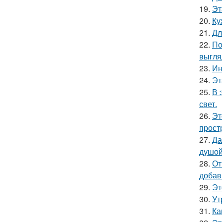
19.
Эт
20.
Ку
21.
Дл
22.
По
выгля
23.
Ин
24.
Эт
25.
В 
свет.
26.
Эт
прост
27.
Да
душой
28.
От
добав
29.
Эт
30.
Ут
31.
Ка