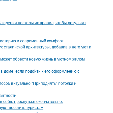
блюдения нескольких правил, чтобы результат
ь историю и современный комфорт.
х сталинской архитектуры, добавив в него уют и
 может обрести новую жизнь в уютном жилом
 доме, если подойти к его оформлению с
способ визуально "Приподнять" потолки и
антности.
в себя, проснуться окончательно.
уют посетить туристам