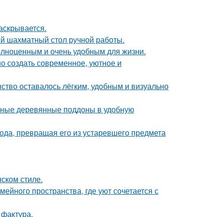
аскрывается.
й шахматный стол ручной работы.
полноценным и очень удобным для жизни.
о создать современное, уютное и
нство оставалось лёгким, удобным и визуально
чные деревянные поддоны в удобную
да, превращая его из устаревшего предмета
ском стиле.
ейного пространства, где уют сочетается с
 фактура.