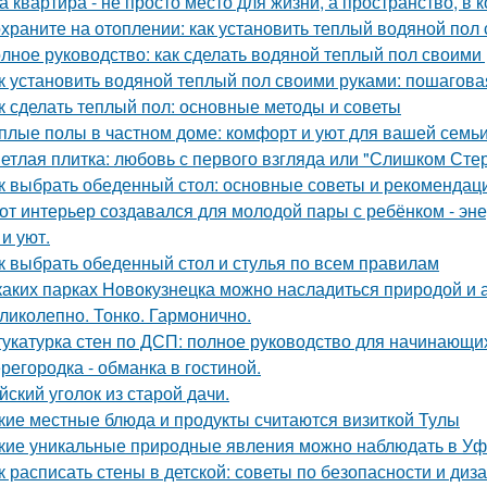
а квартира - не просто место для жизни, а пространство, в 
храните на отоплении: как установить теплый водяной пол
лное руководство: как сделать водяной теплый пол своими
к установить водяной теплый пол своими руками: пошагова
к сделать теплый пол: основные методы и советы
плые полы в частном доме: комфорт и уют для вашей семь
етлая плитка: любовь с первого взгляда или "Слишком Сте
к выбрать обеденный стол: основные советы и рекомендац
от интерьер создавался для молодой пары с ребёнком - эн
и уют.
к выбрать обеденный стол и стулья по всем правилам
каких парках Новокузнецка можно насладиться природой и
ликолепно. Тонко. Гармонично.
укатурка стен по ДСП: полное руководство для начинающи
регородка - обманка в гостиной.
йский уголок из старой дачи.
кие местные блюда и продукты считаются визиткой Тулы
кие уникальные природные явления можно наблюдать в У
к расписать стены в детской: советы по безопасности и диз