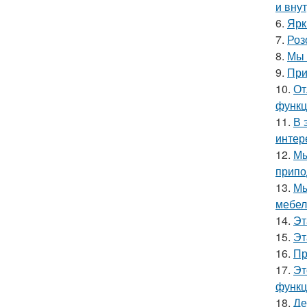
и вну
6.
Ярк
7.
Роз
8.
Мы 
9.
При
10.
От
функц
11.
В 
интер
12.
Мы
припо
13.
Мы
мебел
14.
Эт
15.
Эт
16.
Пр
17.
Эт
функц
18.
Де