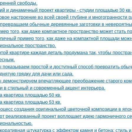
тренней свободы.
ий и динамичный проект квартиры - студии площадью 30 кв.
овое настроение во всей своей глубине и многогранности р
превращаем обычные деревянные заготовки в невероятны
мер того, как даже компактное пространство может стать 
личный пример того, как даже на компактной площади можн
иональное пространство.
этой квартире каждая деталь продумана так, чтобы простра
есным.
 показываем простой и доступный способ превратить обы
днятую грядку для дачи или сада.
 демонстрируем впечатляющее преображение старого комо
и в стильный и современный акцент интерьера.
а квартира площадью 50 кв.
а квартира площадью 53 кв.
оцесс создания оригинальной цветочной композиции в япон
от реализованный проект воплощает идею гармоничного сем
иональностью.
коративная штукатурка с эффектом камня и бетона: стиль и