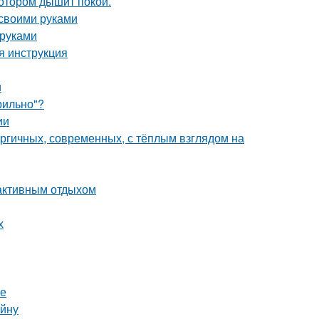
котором дышит покой.
 своими руками
 руками
я инструкция
и
рильно"?
ии
ергичных, современных, с тёплым взглядом на
 активным отдыхом
х
фе
айну