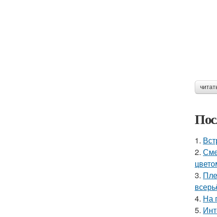
читат
Пос
1.
Вст
2.
Сме
цвето
3.
Пле
всерь
4.
На 
5.
Инт