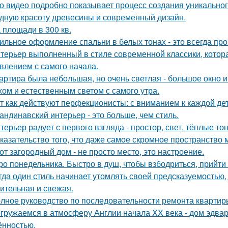
о видео подробно показывает процесс создания уникального
дную красоту древесины и современный дизайн.
 площади в 300 кв.
ильное оформление спальни в белых тонах - это всегда про 
терьер выполненный в стиле современной классики, котор
влением с самого начала.
артира была небольшая, но очень светлая - большое окно 
хом и естественным светом с самого утра.
т как действуют перфекционисты: с вниманием к каждой дет
андинавский интерьер - это больше, чем стиль.
терьер радует с первого взгляда - простор, свет, тёплые т
казательство того, что даже самое скромное пространство 
от загородный дом - не просто место, это настроение.
ро понедельника. Быстро в душ, чтобы взбодриться, прийти 
гда один стиль начинает утомлять своей предсказуемостью, 
ительная и свежая.
лное руководство по последовательности ремонта квартиры
гружаемся в атмосферу Англии начала XX века - дом эдва
ённостью.