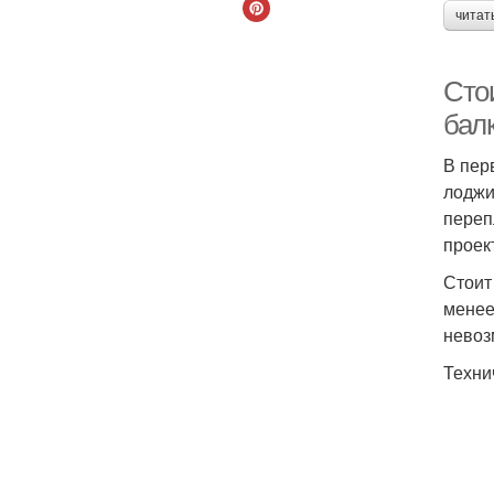
читат
Сто
бал
В пер
лоджи
переп
проек
Стоит 
менее
невоз
Техни