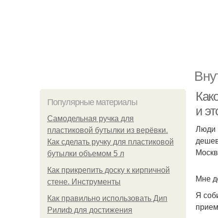
Вну
Как
Популярные материалы
и э
Самодельная ручка для
Люди 
пластиковой бутылки из верёвки.
дешев
Как сделать ручку для пластиковой
Москв
бутылки объемом 5 л
Как прикрепить доску к кирпичной
Мне д
стене. Инструменты
Я соб
Как правильно использовать Дип
прием
Рилиф для достижения