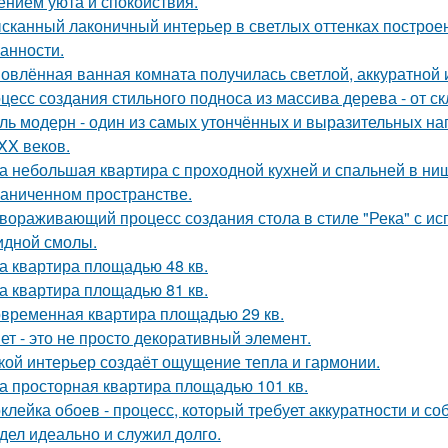
нием уюта и спокойствия.
сканный лаконичный интерьер в светлых оттенках построен
анности.
овлённая ванная комната получилась светлой, аккуратной 
цесс создания стильного подноса из массива дерева - от с
ль модерн - один из самых утончённых и выразительных н
 XX веков.
а небольшая квартира с проходной кухней и спальней в н
раниченном пространстве.
вораживающий процесс создания стола в стиле "Река" с ис
идной смолы.
а квартира площадью 48 кв.
а квартира площадью 81 кв.
временная квартира площадью 29 кв.
ет - это не просто декоративный элемент.
кой интерьер создаёт ощущение тепла и гармонии.
а просторная квартира площадью 101 кв.
клейка обоев - процесс, который требует аккуратности и со
дел идеально и служил долго.