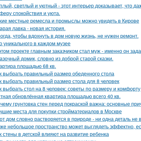
плый, светлый и уютный - этот интерьер доказывает, что д
феру спокойствия и уюта.
кие местные ремесла и промыслы можно увидеть в Кирове
арая лавка - новая история.
огда, чтобы вдохнуть в дом новую жизнь, не нужен ремонт.
о уникального в каждом музее
этом проекте главным заказчиком стал муж - именно он за
азочный домик, словно из доброй старой сказки.
артира площадью 68 кв.
к выбрать правильный размер обеденного стола
к выбрать правильный размер стола для 8 человек
к выбрать стол на 8 человек: советы по размеру и комфорту
тная обновлённая квартира площадью всего 40 кв.
чему грунтовка стен перед покраской важна: основные пр
чшие места для покупки стройматериалов в Москве
от дом словно растворяется в природе - ни одна деталь не
же небольшое пространство может выглядеть эффектно, есл
к стены в детской влияют на развитие ребенка