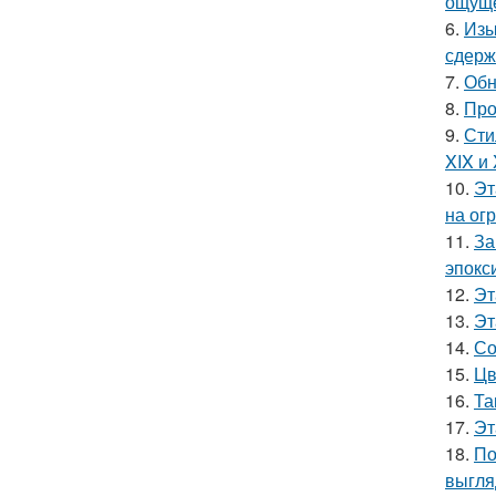
ощуще
6.
Изы
сдерж
7.
Обн
8.
Про
9.
Сти
XIX и
10.
Эт
на ог
11.
За
эпокс
12.
Эт
13.
Эт
14.
Со
15.
Цв
16.
Та
17.
Эт
18.
По
выгля