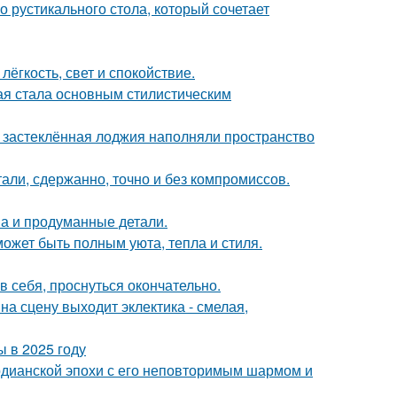
 рустикального стола, который сочетает
лёгкость, свет и спокойствие.
ая стала основным стилистическим
и застеклённая лоджия наполняли пространство
али, сдержанно, точно и без компромиссов.
она и продуманные детали.
может быть полным уюта, тепла и стиля.
в себя, проснуться окончательно.
на сцену выходит эклектика - смелая,
 в 2025 году
рдианской эпохи с его неповторимым шармом и