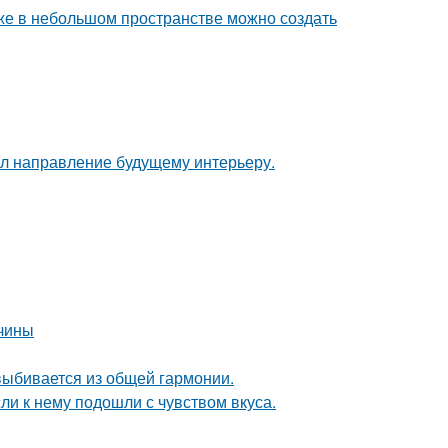
аже в небольшом пространстве можно создать
дал направление будущему интерьеру.
ичины
 выбивается из общей гармонии.
и к нему подошли с чувством вкуса.