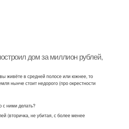
построил дом за миллион рублей,
и вы живёте в средней полосе или южнее, то
емля нынче стоит недорого (про окрестности
о с ними делать?
лей (вторичка, не убитая, с более менее