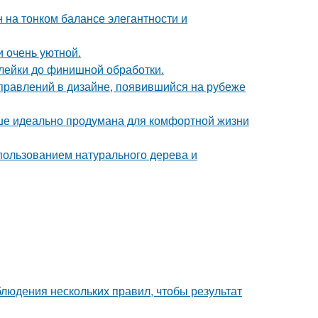
 на тонком балансе элегантности и
и очень уютной.
клейки до финишной обработки.
аправлений в дизайне, появившийся на рубеже
ише идеально продумана для комфортной жизни
пользованием натурального дерева и
блюдения нескольких правил, чтобы результат