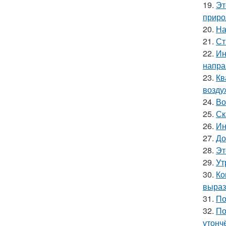
19.
Эт
приро
20.
На
21.
Ст
22.
Ин
напра
23.
Кв
возду
24.
Во
25.
Ск
26.
Ин
27.
До
28.
Эт
29.
Ут
30.
Ко
выраз
31.
По
32.
По
утонч