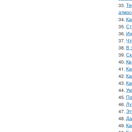
33.
Те
атмос
34.
Ка
35.
Ст
36.
Ин
37.
Чт
38.
В 
39.
Ск
40.
Кв
41.
Ка
42.
Ка
43.
Ка
44.
Ую
45.
По
46.
Лу
47.
Эт
48.
Да
49.
Ка