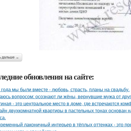
ь дальше →
ледние обновления на сайте:
 года мы были вместе - любовь, страсть, планы на свадьбу.
аюсь вопросом: осознают ли жёны, вернувшие мужа от друго
тиная - это центральное место в доме, где встречаются ком
айн двухкомнатной квартиры в пастельных тонах основан н
са.
ременный лаконичный интерьер в тёплых оттенках - это пр