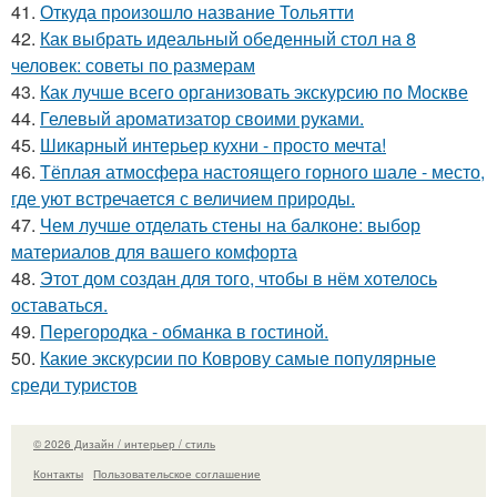
41.
Откуда произошло название Тольятти
42.
Как выбрать идеальный обеденный стол на 8
человек: советы по размерам
43.
Как лучше всего организовать экскурсию по Москве
44.
Гелевый ароматизатор своими руками.
45.
Шикарный интерьер кухни - просто мечта!
46.
Тёплая атмосфера настоящего горного шале - место,
где уют встречается с величием природы.
47.
Чем лучше отделать стены на балконе: выбор
материалов для вашего комфорта
48.
Этот дом создан для того, чтобы в нём хотелось
оставаться.
49.
Перегородка - обманка в гостиной.
50.
Какие экскурсии по Коврову самые популярные
среди туристов
© 2026 Дизайн / интерьер / стиль
Контакты
Пользовательское соглашение