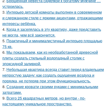
2.
Брошенная невеста сиделкой к богатому мужчине …
устроилась.
3.
Интерьер детской комнаты выполнен в современном
и сдержанном стиле с яркими акцентами, отражающими
интересы ребёнка.
4.
Когда я заселялась в эту квартиру, даже представить
не могла, чем всё закончится.
5.
Практичный и минималистичный интерьер площадью
75 кв.
6.
Мы показываем, как из необработанной древесной
плиты создать стильный водопадный столик с
эпоксидной заливкой.
7.
Небольшая квартира всегда ставит перед владельцем
непростую задачу: как создать ощущение воздуха и
порядка, не потеряв при этом функциональность.
8.
Создание кровати своими руками с минимальными
затратами.
9.
Всего 25 квадратных метров, но внутри - по-
настоящему уникальное пространство.