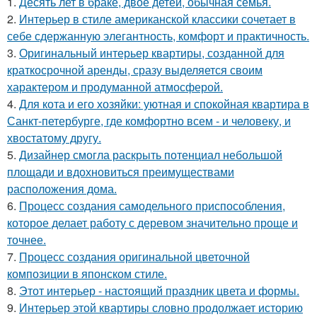
1.
Десять лет в браке, двое детей, обычная семья.
2.
Интерьер в стиле американской классики сочетает в
себе сдержанную элегантность, комфорт и практичность.
3.
Оригинальный интерьер квартиры, созданной для
краткосрочной аренды, сразу выделяется своим
характером и продуманной атмосферой.
4.
Для кота и его хозяйки: уютная и спокойная квартира в
Санкт-петербурге, где комфортно всем - и человеку, и
хвостатому другу.
5.
Дизайнер смогла раскрыть потенциал небольшой
площади и вдохновиться преимуществами
расположения дома.
6.
Процесс создания самодельного приспособления,
которое делает работу с деревом значительно проще и
точнее.
7.
Процесс создания оригинальной цветочной
композиции в японском стиле.
8.
Этот интерьер - настоящий праздник цвета и формы.
9.
Интерьер этой квартиры словно продолжает историю