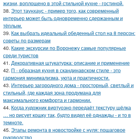
жизни, воплощено в этой стильной кухне - гостиной.
38.
Этот таунхаус - пример того, как современный
интерьер может быть одновременно сдержанным и
тёплым.
39.
Как выбрать идеальный обеденный стол на 8 персон:
советы по размерам
40.
Какие экскурсии по Воронежу самые популярные
среди туристов
41.
Декоративная штукатурка: описание и применение
42.
П - образная кухня в скандинавском стиле - это
гармония минимализма, уюта и практичности.
43.
Интерьер загородного дома - просторный, светлый и
стильный, где каждая зона продумана для
максимального комфорта и гармонии.
44.
Когда художник виртуозно передаёт текстуру шёлка
… но рисует кошку так, будто видел её однажды - и то в
темноте.
45.
Этапы ремонта в новостройке с нуля: пошаговое
руководство