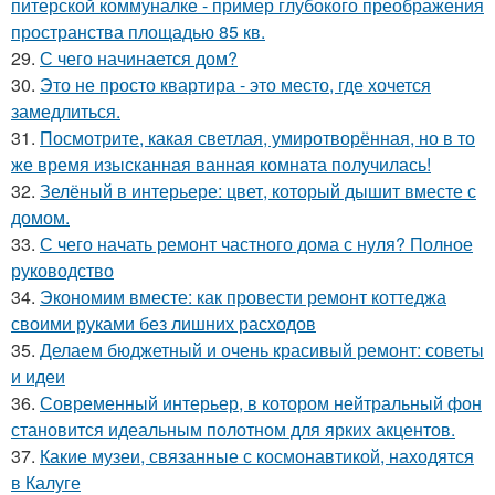
питерской коммуналке - пример глубокого преображения
пространства площадью 85 кв.
29.
С чего начинается дом?
30.
Это не просто квартира - это место, где хочется
замедлиться.
31.
Посмотрите, какая светлая, умиротворённая, но в то
же время изысканная ванная комната получилась!
32.
Зелёный в интерьере: цвет, который дышит вместе с
домом.
33.
С чего начать ремонт частного дома с нуля? Полное
руководство
34.
Экономим вместе: как провести ремонт коттеджа
своими руками без лишних расходов
35.
Делаем бюджетный и очень красивый ремонт: советы
и идеи
36.
Современный интерьер, в котором нейтральный фон
становится идеальным полотном для ярких акцентов.
37.
Какие музеи, связанные с космонавтикой, находятся
в Калуге