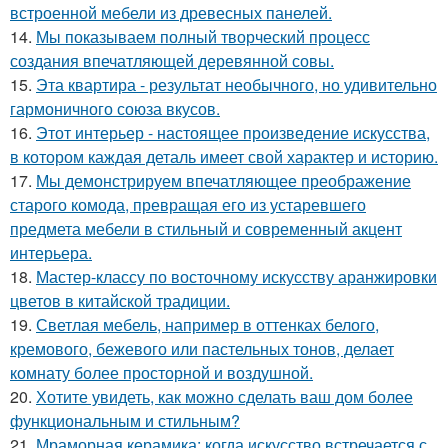
встроенной мебели из древесных панелей.
14.
Мы показываем полный творческий процесс
создания впечатляющей деревянной совы.
15.
Эта квартира - результат необычного, но удивительно
гармоничного союза вкусов.
16.
Этот интерьер - настоящее произведение искусства,
в котором каждая деталь имеет свой характер и историю.
17.
Мы демонстрируем впечатляющее преображение
старого комода, превращая его из устаревшего
предмета мебели в стильный и современный акцент
интерьера.
18.
Мастер-классу по восточному искусству аранжировки
цветов в китайской традиции.
19.
Светлая мебель, например в оттенках белого,
кремового, бежевого или пастельных тонов, делает
комнату более просторной и воздушной.
20.
Хотите увидеть, как можно сделать ваш дом более
функциональным и стильным?
21.
Мраморная керамика: когда искусство встречается с