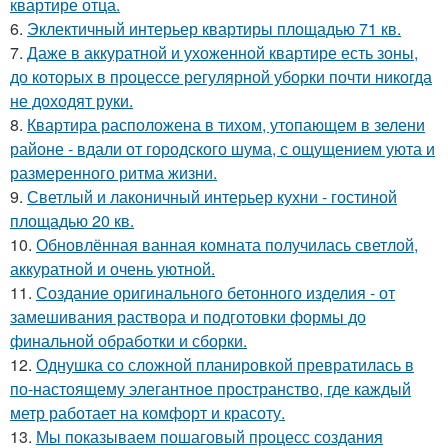
квартире отца.
6.
Эклектичный интерьер квартиры площадью 71 кв.
7.
Даже в аккуратной и ухоженной квартире есть зоны,
до которых в процессе регулярной уборки почти никогда
не доходят руки.
8.
Квартира расположена в тихом, утопающем в зелени
районе - вдали от городского шума, с ощущением уюта и
размеренного ритма жизни.
9.
Светлый и лаконичный интерьер кухни - гостиной
площадью 20 кв.
10.
Обновлённая ванная комната получилась светлой,
аккуратной и очень уютной.
11.
Создание оригинального бетонного изделия - от
замешивания раствора и подготовки формы до
финальной обработки и сборки.
12.
Однушка со сложной планировкой превратилась в
по-настоящему элегантное пространство, где каждый
метр работает на комфорт и красоту.
13.
Мы показываем пошаговый процесс создания