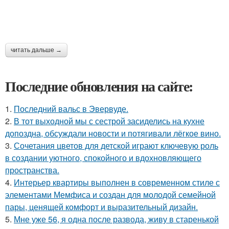
читать дальше →
Последние обновления на сайте:
1.
Последний вальс в Эвервуде.
2.
В тот выходной мы с сестрой засиделись на кухне
допоздна, обсуждали новости и потягивали лёгкое вино.
3.
Сочетания цветов для детской играют ключевую роль
в создании уютного, спокойного и вдохновляющего
пространства.
4.
Интерьер квартиры выполнен в современном стиле с
элементами Мемфиса и создан для молодой семейной
пары, ценящей комфорт и выразительный дизайн.
5.
Мне уже 56, я одна после развода, живу в старенькой