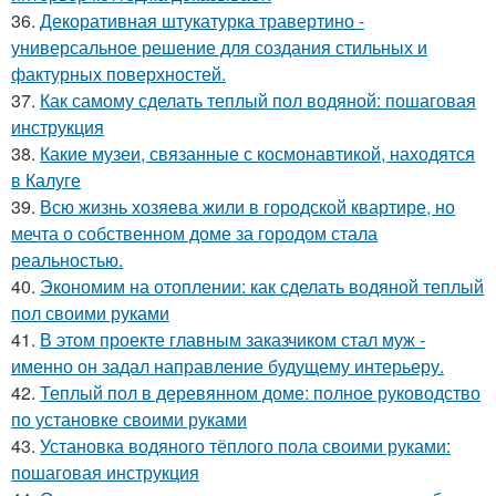
36.
Декоративная штукатурка травертино -
универсальное решение для создания стильных и
фактурных поверхностей.
37.
Как самому сделать теплый пол водяной: пошаговая
инструкция
38.
Какие музеи, связанные с космонавтикой, находятся
в Калуге
39.
Всю жизнь хозяева жили в городской квартире, но
мечта о собственном доме за городом стала
реальностью.
40.
Экономим на отоплении: как сделать водяной теплый
пол своими руками
41.
В этом проекте главным заказчиком стал муж -
именно он задал направление будущему интерьеру.
42.
Теплый пол в деревянном доме: полное руководство
по установке своими руками
43.
Установка водяного тёплого пола своими руками:
пошаговая инструкция