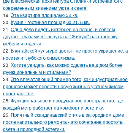
где классическая архитектура Сталинки встречается с
современным видением уюта и света.
19.
Эта квартира площадью 32 кв.
20.
Кухня - гостиная площадью 21, 5 кв.
21.
Одно дело видеть интерьер на плане, и совсем
другое - глазами взглянуть на "Живую" расстановку
мебели и отделки.
22.
В китайской культуре цветы - не просто украшение, а
носители глубокого символизма.
23.
Хотите увидеть, как можно сделать ваш дом более
функциональным и стильным?
24.
Это впечатляющий пример того, как индустриальное
прошлое может обрести новую жизнь в уютном жилом
пространстве.
25.
Функциональное и продуманное пространство, где
каждый метр работает на комфорт и эстетику.
26.
Приятный скандинавский стиль в загородном доме
после капитального ремонта - это сочетание простоты,
света и природной эстетики.