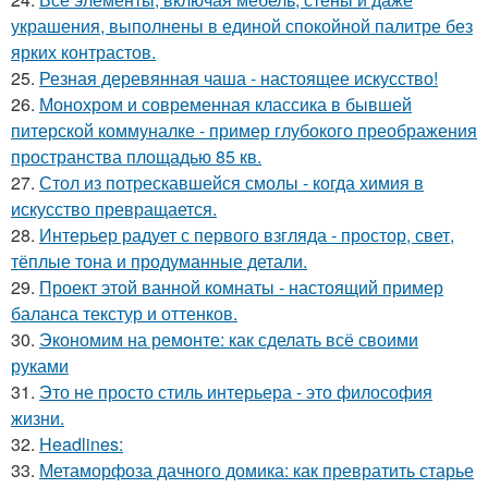
украшения, выполнены в единой спокойной палитре без
ярких контрастов.
25.
Резная деревянная чаша - настоящее искусство!
26.
Монохром и современная классика в бывшей
питерской коммуналке - пример глубокого преображения
пространства площадью 85 кв.
27.
Стол из потрескавшейся смолы - когда химия в
искусство превращается.
28.
Интерьер радует с первого взгляда - простор, свет,
тёплые тона и продуманные детали.
29.
Проект этой ванной комнаты - настоящий пример
баланса текстур и оттенков.
30.
Экономим на ремонте: как сделать всё своими
руками
31.
Это не просто стиль интерьера - это философия
жизни.
32.
Headlines:
33.
Метаморфоза дачного домика: как превратить старье