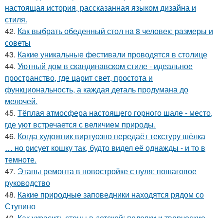
настоящая история, рассказанная языком дизайна и
стиля.
42.
Как выбрать обеденный стол на 8 человек: размеры и
советы
43.
Какие уникальные фестивали проводятся в столице
44.
Уютный дом в скандинавском стиле - идеальное
пространство, где царит свет, простота и
функциональность, а каждая деталь продумана до
мелочей.
45.
Тёплая атмосфера настоящего горного шале - место,
где уют встречается с величием природы.
46.
Когда художник виртуозно передаёт текстуру шёлка
… но рисует кошку так, будто видел её однажды - и то в
темноте.
47.
Этапы ремонта в новостройке с нуля: пошаговое
руководство
48.
Какие природные заповедники находятся рядом со
Ступино
49.
Как украсить стены в детской: поделки и творческие