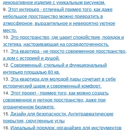
декоративное изделие с уникальным рисунком.
9.
Этот интерьер - отличный пример того, как даже
небольшое пространство можно превратить в
атмосферное, выразительное и невероятно уютное
место.
10.
Это пространство, где царит спокойствие, порядок и
эстетика, настраивающая на сосредоточенность.
11.
Эта квартира - не просто современное пространство,
а дом с историей и душой.
12.
Современный, стильный и функциональный
интерьер площадью 60 кв.
13.
Эта квартира для молодой пары сочетает в себе
исторический шарм и современный комфорт.
14.
Этот проект - пример того, как можно создать
современное и уютное пространство, даже при
ограниченном бюджете.
15.
Дизайн для безопасности. Антитравматические
покрытия, скругленные углы
16.
Идеальный порядок: органайзер для инструментов