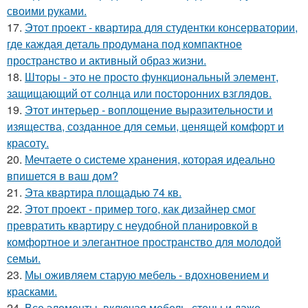
своими руками.
17.
Этот проект - квартира для студентки консерватории,
где каждая деталь продумана под компактное
пространство и активный образ жизни.
18.
Шторы - это не просто функциональный элемент,
защищающий от солнца или посторонних взглядов.
19.
Этот интерьер - воплощение выразительности и
изящества, созданное для семьи, ценящей комфорт и
красоту.
20.
Мечтаете о системе хранения, которая идеально
впишется в ваш дом?
21.
Эта квартира площадью 74 кв.
22.
Этот проект - пример того, как дизайнер смог
превратить квартиру с неудобной планировкой в
комфортное и элегантное пространство для молодой
семьи.
23.
Мы оживляем старую мебель - вдохновением и
красками.
24.
Все элементы, включая мебель, стены и даже