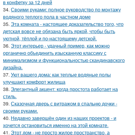
в конфетку за 12 дней
34.
Своими руками: полное руководство по монтажу
водяного теплого пола в частном доме
35.
Эта комната - настоящее доказательство того, что
детская вовсе не обязана быть яркой, чтобы быть
уютной, тёплой и по-настоящему детской.
36.
Этот интерьер - удачный пример, как можно
органично объединить изысканную классику с
минимализмом и функциональностью скандинавского
дизайна.
37.
Уют вашего дома: как теплые водяные полы
улучшают комфорт жилища
38.
Элегантный акцент: когда простота работает на
стиль.
39.
Сказочная дверь с витражом в спальню дочки -
своими руками.
40.
Недавно завершён один из наших проектов - и
хочется остановиться именно на этой комнате.
41.
Этот дом - не просто жилое пространство, а