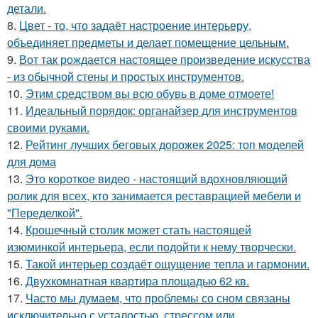
детали.
8.
Цвет - то, что задаёт настроение интерьеру,
объединяет предметы и делает помещение цельным.
9.
Вот так рождается настоящее произведение искусства
- из обычной стены и простых инструментов.
10.
Этим средством вы всю обувь в доме отмоете!
11.
Идеальный порядок: органайзер для инструментов
своими руками.
12.
Рейтинг лучших беговых дорожек 2025: топ моделей
для дома
13.
Это короткое видео - настоящий вдохновляющий
ролик для всех, кто занимается реставрацией мебели и
"Переделкой".
14.
Крошечный столик может стать настоящей
изюминкой интерьера, если подойти к нему творчески.
15.
Такой интерьер создаёт ощущение тепла и гармонии.
16.
Двухкомнатная квартира площадью 62 кв.
17.
Часто мы думаем, что проблемы со сном связаны
исключительно с усталостью, стрессом или