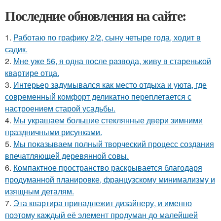
Последние обновления на сайте:
1.
Работаю по графику 2/2, сыну четыре года, ходит в
садик.
2.
Мне уже 56, я одна после развода, живу в старенькой
квартире отца.
3.
Интерьер задумывался как место отдыха и уюта, где
современный комфорт деликатно переплетается с
настроением старой усадьбы.
4.
Мы украшаем большие стеклянные двери зимними
праздничными рисунками.
5.
Мы показываем полный творческий процесс создания
впечатляющей деревянной совы.
6.
Компактное пространство раскрывается благодаря
продуманной планировке, французскому минимализму и
изящным деталям.
7.
Эта квартира принадлежит дизайнеру, и именно
поэтому каждый её элемент продуман до малейшей