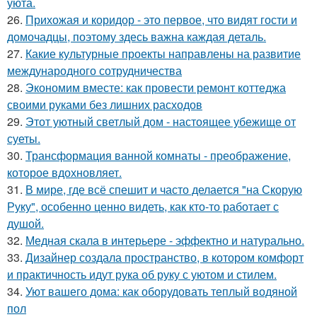
уюта.
26.
Прихожая и коридор - это первое, что видят гости и
домочадцы, поэтому здесь важна каждая деталь.
27.
Какие культурные проекты направлены на развитие
международного сотрудничества
28.
Экономим вместе: как провести ремонт коттеджа
своими руками без лишних расходов
29.
Этот уютный светлый дом - настоящее убежище от
суеты.
30.
Трансформация ванной комнаты - преображение,
которое вдохновляет.
31.
В мире, где всё спешит и часто делается "на Скорую
Руку", особенно ценно видеть, как кто-то работает с
душой.
32.
Медная скала в интерьере - эффектно и натурально.
33.
Дизайнер создала пространство, в котором комфорт
и практичность идут рука об руку с уютом и стилем.
34.
Уют вашего дома: как оборудовать теплый водяной
пол