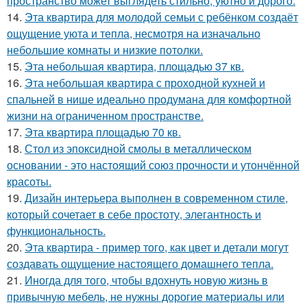
пространство может выглядеть стильно, уютно и дорого.
14.
Эта квартира для молодой семьи с ребёнком создаёт
ощущение уюта и тепла, несмотря на изначально
небольшие комнаты и низкие потолки.
15.
Эта небольшая квартира, площадью 37 кв.
16.
Эта небольшая квартира с проходной кухней и
спальней в нише идеально продумана для комфортной
жизни на ограниченном пространстве.
17.
Эта квартира площадью 70 кв.
18.
Стол из эпоксидной смолы в металлическом
основании - это настоящий союз прочности и утончённой
красоты.
19.
Дизайн интерьера выполнен в современном стиле,
который сочетает в себе простоту, элегантность и
функциональность.
20.
Эта квартира - пример того, как цвет и детали могут
создавать ощущение настоящего домашнего тепла.
21.
Иногда для того, чтобы вдохнуть новую жизнь в
привычную мебель, не нужны дорогие материалы или