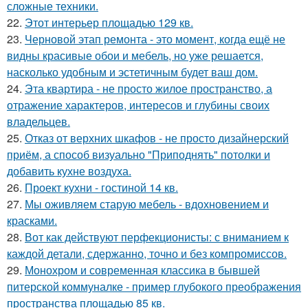
сложные техники.
22.
Этот интерьер площадью 129 кв.
23.
Черновой этап ремонта - это момент, когда ещё не
видны красивые обои и мебель, но уже решается,
насколько удобным и эстетичным будет ваш дом.
24.
Эта квартира - не просто жилое пространство, а
отражение характеров, интересов и глубины своих
владельцев.
25.
Отказ от верхних шкафов - не просто дизайнерский
приём, а способ визуально "Приподнять" потолки и
добавить кухне воздуха.
26.
Проект кухни - гостиной 14 кв.
27.
Мы оживляем старую мебель - вдохновением и
красками.
28.
Вот как действуют перфекционисты: с вниманием к
каждой детали, сдержанно, точно и без компромиссов.
29.
Монохром и современная классика в бывшей
питерской коммуналке - пример глубокого преображения
пространства площадью 85 кв.