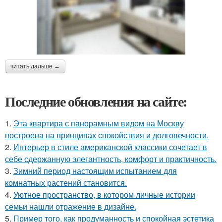
читать дальше →
Последние обновления на сайте:
1.
Эта квартира с панорамным видом на Москву
построена на принципах спокойствия и долговечности.
2.
Интерьер в стиле американской классики сочетает в
себе сдержанную элегантность, комфорт и практичность.
3.
Зимний период настоящим испытанием для
комнатных растений становится.
4.
Уютное пространство, в котором личные истории
семьи нашли отражение в дизайне.
5.
Пример того, как продуманность и спокойная эстетика