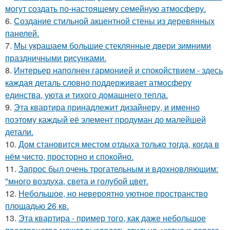
могут создать по-настоящему семейную атмосферу.
6.
Создание стильной акцентной стены из деревянных
панелей.
7.
Мы украшаем большие стеклянные двери зимними
праздничными рисунками.
8.
Интерьер наполнен гармонией и спокойствием - здесь
каждая деталь словно поддерживает атмосферу
единства, уюта и тихого домашнего тепла.
9.
Эта квартира принадлежит дизайнеру, и именно
поэтому каждый её элемент продуман до малейшей
детали.
10.
Дом становится местом отдыха только тогда, когда в
нём чисто, просторно и спокойно.
11.
Запрос был очень трогательным и вдохновляющим:
"много воздуха, света и голубой цвет.
12.
Небольшое, но невероятно уютное пространство
площадью 26 кв.
13.
Эта квартира - пример того, как даже небольшое