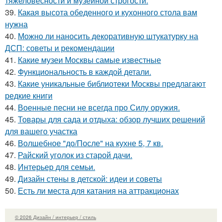
тяжеловесности и музейной строгости.
39.
Какая высота обеденного и кухонного стола вам
нужна
40.
Можно ли наносить декоративную штукатурку на
ДСП: советы и рекомендации
41.
Какие музеи Москвы самые известные
42.
Функциональность в каждой детали.
43.
Какие уникальные библиотеки Москвы предлагают
редкие книги
44.
Военные песни не всегда про Силу оружия.
45.
Товары для сада и отдыха: обзор лучших решений
для вашего участка
46.
Волшебное "до/После" на кухне 5, 7 кв.
47.
Райский уголок из старой дачи.
48.
Интерьер для семьи.
49.
Дизайн стены в детской: идеи и советы
50.
Есть ли места для катания на аттракционах
© 2026 Дизайн / интерьер / стиль