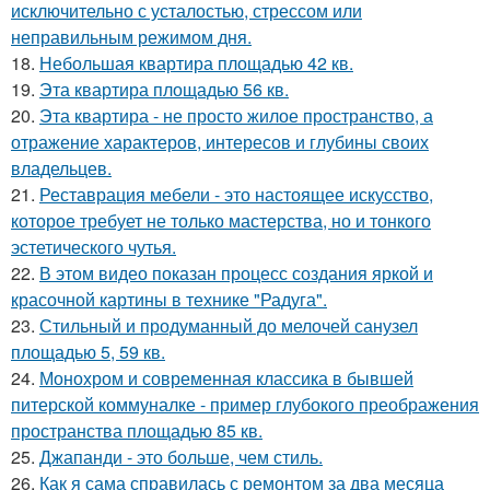
исключительно с усталостью, стрессом или
неправильным режимом дня.
18.
Небольшая квартира площадью 42 кв.
19.
Эта квартира площадью 56 кв.
20.
Эта квартира - не просто жилое пространство, а
отражение характеров, интересов и глубины своих
владельцев.
21.
Реставрация мебели - это настоящее искусство,
которое требует не только мастерства, но и тонкого
эстетического чутья.
22.
В этом видео показан процесс создания яркой и
красочной картины в технике "Радуга".
23.
Стильный и продуманный до мелочей санузел
площадью 5, 59 кв.
24.
Монохром и современная классика в бывшей
питерской коммуналке - пример глубокого преображения
пространства площадью 85 кв.
25.
Джапанди - это больше, чем стиль.
26.
Как я сама справилась с ремонтом за два месяца