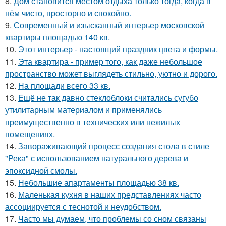
8.
Дом становится местом отдыха только тогда, когда в
нём чисто, просторно и спокойно.
9.
Современный и изысканный интерьер московской
квартиры площадью 140 кв.
10.
Этот интерьер - настоящий праздник цвета и формы.
11.
Эта квартира - пример того, как даже небольшое
пространство может выглядеть стильно, уютно и дорого.
12.
На площади всего 33 кв.
13.
Ещё не так давно стеклоблоки считались сугубо
утилитарным материалом и применялись
преимущественно в технических или нежилых
помещениях.
14.
Завораживающий процесс создания стола в стиле
"Река" с использованием натурального дерева и
эпоксидной смолы.
15.
Небольшие апартаменты площадью 38 кв.
16.
Маленькая кухня в наших представлениях часто
ассоциируется с теснотой и неудобством.
17.
Часто мы думаем, что проблемы со сном связаны