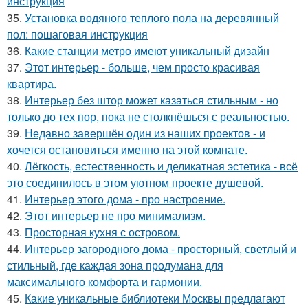
инструкция
35.
Установка водяного теплого пола на деревянный
пол: пошаговая инструкция
36.
Какие станции метро имеют уникальный дизайн
37.
Этот интерьер - больше, чем просто красивая
квартира.
38.
Интерьер без штор может казаться стильным - но
только до тех пор, пока не столкнёшься с реальностью.
39.
Недавно завершён один из наших проектов - и
хочется остановиться именно на этой комнате.
40.
Лёгкость, естественность и деликатная эстетика - всё
это соединилось в этом уютном проекте душевой.
41.
Интерьер этого дома - про настроение.
42.
Этот интерьер не про минимализм.
43.
Просторная кухня с островом.
44.
Интерьер загородного дома - просторный, светлый и
стильный, где каждая зона продумана для
максимального комфорта и гармонии.
45.
Какие уникальные библиотеки Москвы предлагают