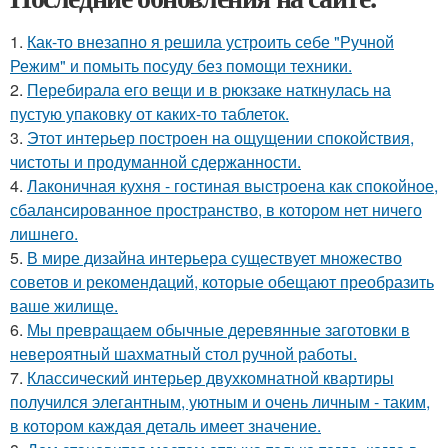
1.
Как-то внезапно я решила устроить себе "Ручной
Режим" и помыть посуду без помощи техники.
2.
Перебирала его вещи и в рюкзаке наткнулась на
пустую упаковку от каких-то таблеток.
3.
Этот интерьер построен на ощущении спокойствия,
чистоты и продуманной сдержанности.
4.
Лаконичная кухня - гостиная выстроена как спокойное,
сбалансированное пространство, в котором нет ничего
лишнего.
5.
В мире дизайна интерьера существует множество
советов и рекомендаций, которые обещают преобразить
ваше жилище.
6.
Мы превращаем обычные деревянные заготовки в
невероятный шахматный стол ручной работы.
7.
Классический интерьер двухкомнатной квартиры
получился элегантным, уютным и очень личным - таким,
в котором каждая деталь имеет значение.