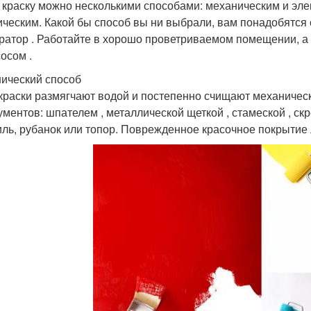
 краску можно несколькими способами: механическим и эл
ическим. Какой бы способ вы ни выбрали, вам понадобятся с
ратор . Работайте в хорошо проветриваемом помещении, 
осом .
ический способ
краски размягчают водой и постепенно счищают механическ
ументов: шпателем , металлической щеткой , стамеской , ск
ль, рубанок или топор. Поврежденное красочное покрытие 