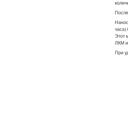
колич
После
Нанос
часа)
Этот 
ЛКМ и
При у