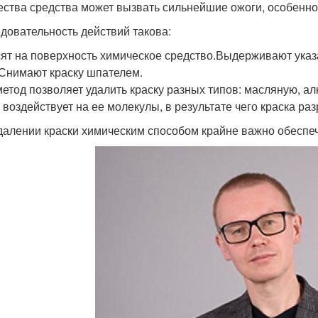
ества средства может вызвать сильнейшие ожоги, особенно
довательность действий такова:
ят на поверхность химическое средство.Выдерживают указ
.Снимают краску шпателем.
метод позволяет удалить краску разных типов: масляную, ал
 воздействует на ее молекулы, в результате чего краска ра
далении краски химическим способом крайне важно обеспеч