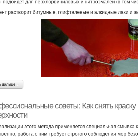
н подойдет для перхлорвиниловых и нитроэмалей (в том чи
ент растворит битумные, глифталевые и алкидные лаки и э
ь дальше →
фессиональные советы: Как снять краску 
ерхности
еализации этого метода применяется специальная смывка к
твенно, работа с ним требует строгого соблюдения мер бе