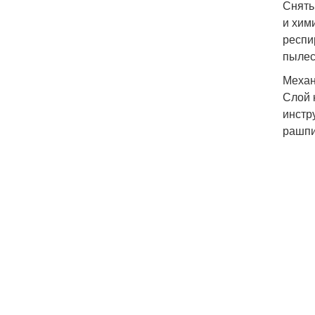
Снять
и хим
респи
пылес
Механ
Слой 
инстр
рашпи