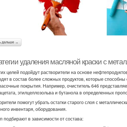
ь дальше →
атегии удаления масляной краски с мета
тих целей подойдут растворители на основе нефтепродуктов:
одят в состав более сложных продуктов, которые способны
расочные покрытия. Например, очиститель 646 представляет
ацетата, этилцеллозольва и бутанола в определенных проп
орители помогут убрать остатки старого слоя с металличес
ного инвентаря, оборудования.
ип подбирают в зависимости от состава: