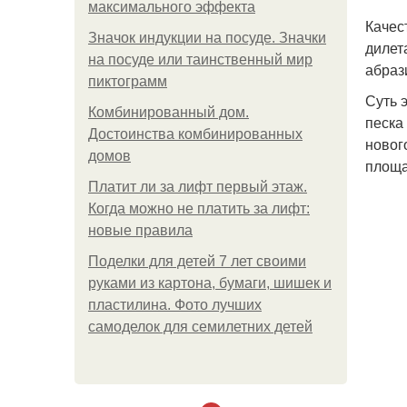
максимального эффекта
Качес
Значок индукции на посуде. Значки
дилет
на посуде или таинственный мир
абраз
пиктограмм
Суть 
Комбинированный дом.
песка
Достоинства комбинированных
новог
домов
площа
Платит ли за лифт первый этаж.
Когда можно не платить за лифт:
новые правила
Поделки для детей 7 лет своими
руками из картона, бумаги, шишек и
пластилина. Фото лучших
самоделок для семилетних детей