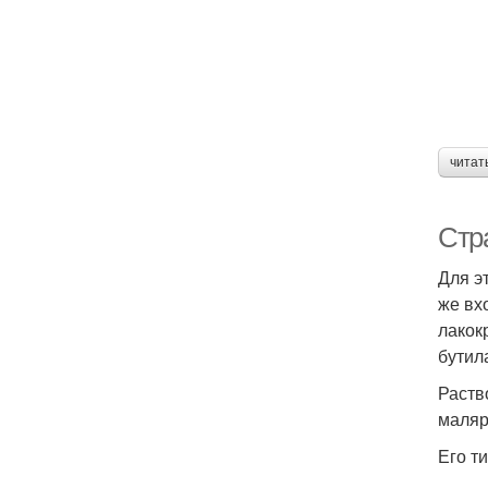
читат
Стр
Для э
же вх
лакок
бутил
Раств
маляр
Его т