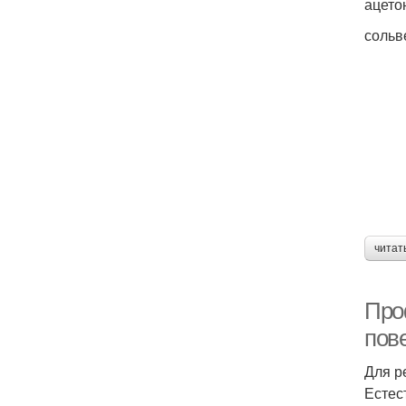
ацето
сольв
читат
Про
пов
Для р
Естес