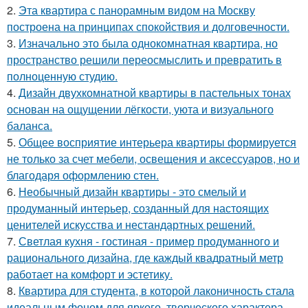
2.
Эта квартира с панорамным видом на Москву
построена на принципах спокойствия и долговечности.
3.
Изначально это была однокомнатная квартира, но
пространство решили переосмыслить и превратить в
полноценную студию.
4.
Дизайн двухкомнатной квартиры в пастельных тонах
основан на ощущении лёгкости, уюта и визуального
баланса.
5.
Общее восприятие интерьера квартиры формируется
не только за счет мебели, освещения и аксессуаров, но и
благодаря оформлению стен.
6.
Необычный дизайн квартиры - это смелый и
продуманный интерьер, созданный для настоящих
ценителей искусства и нестандартных решений.
7.
Светлая кухня - гостиная - пример продуманного и
рационального дизайна, где каждый квадратный метр
работает на комфорт и эстетику.
8.
Квартира для студента, в которой лаконичность стала
идеальным фоном для яркого, творческого характера