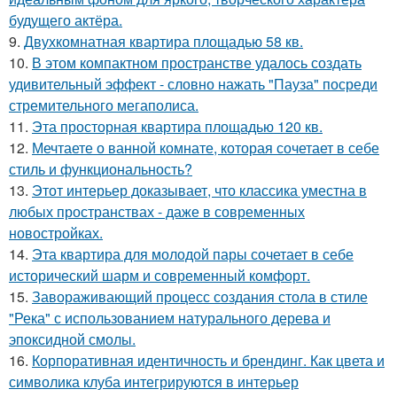
будущего актёра.
9.
Двухкомнатная квартира площадью 58 кв.
10.
В этом компактном пространстве удалось создать
удивительный эффект - словно нажать "Пауза" посреди
стремительного мегаполиса.
11.
Эта просторная квартира площадью 120 кв.
12.
Мечтаете о ванной комнате, которая сочетает в себе
стиль и функциональность?
13.
Этот интерьер доказывает, что классика уместна в
любых пространствах - даже в современных
новостройках.
14.
Эта квартира для молодой пары сочетает в себе
исторический шарм и современный комфорт.
15.
Завораживающий процесс создания стола в стиле
"Река" с использованием натурального дерева и
эпоксидной смолы.
16.
Корпоративная идентичность и брендинг. Как цвета и
символика клуба интегрируются в интерьер