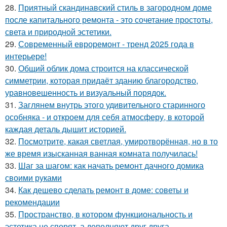
28.
Приятный скандинавский стиль в загородном доме
после капитального ремонта - это сочетание простоты,
света и природной эстетики.
29.
Современный евроремонт - тренд 2025 года в
интерьере!
30.
Общий облик дома строится на классической
симметрии, которая придаёт зданию благородство,
уравновешенность и визуальный порядок.
31.
Заглянем внутрь этого удивительного старинного
особняка - и откроем для себя атмосферу, в которой
каждая деталь дышит историей.
32.
Посмотрите, какая светлая, умиротворённая, но в то
же время изысканная ванная комната получилась!
33.
Шаг за шагом: как начать ремонт дачного домика
своими руками
34.
Как дешево сделать ремонт в доме: советы и
рекомендации
35.
Пространство, в котором функциональность и
эстетика не спорят, а дополняют друг друга.