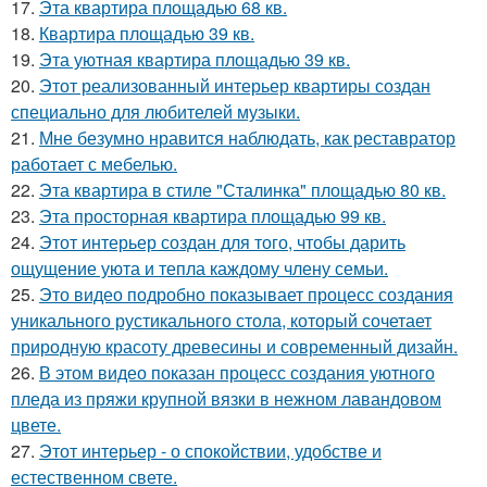
17.
Эта квартира площадью 68 кв.
18.
Квартира площадью 39 кв.
19.
Эта уютная квартира площадью 39 кв.
20.
Этот реализованный интерьер квартиры создан
специально для любителей музыки.
21.
Мне безумно нравится наблюдать, как реставратор
работает с мебелью.
22.
Эта квартира в стиле "Сталинка" площадью 80 кв.
23.
Эта просторная квартира площадью 99 кв.
24.
Этот интерьер создан для того, чтобы дарить
ощущение уюта и тепла каждому члену семьи.
25.
Это видео подробно показывает процесс создания
уникального рустикального стола, который сочетает
природную красоту древесины и современный дизайн.
26.
В этом видео показан процесс создания уютного
пледа из пряжи крупной вязки в нежном лавандовом
цвете.
27.
Этот интерьер - о спокойствии, удобстве и
естественном свете.