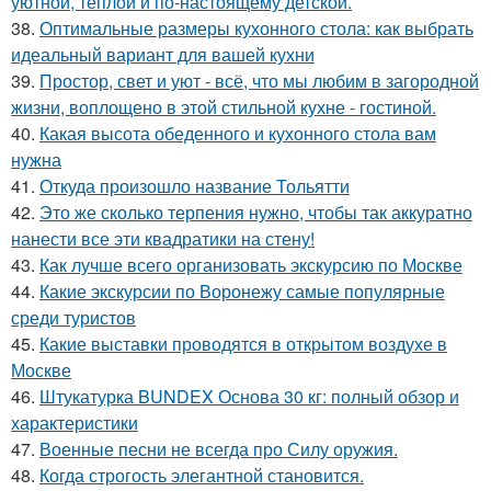
уютной, тёплой и по-настоящему детской.
38.
Оптимальные размеры кухонного стола: как выбрать
идеальный вариант для вашей кухни
39.
Простор, свет и уют - всё, что мы любим в загородной
жизни, воплощено в этой стильной кухне - гостиной.
40.
Какая высота обеденного и кухонного стола вам
нужна
41.
Откуда произошло название Тольятти
42.
Это же сколько терпения нужно, чтобы так аккуратно
нанести все эти квадратики на стену!
43.
Как лучше всего организовать экскурсию по Москве
44.
Какие экскурсии по Воронежу самые популярные
среди туристов
45.
Какие выставки проводятся в открытом воздухе в
Москве
46.
Штукатурка BUNDEX Основа 30 кг: полный обзор и
характеристики
47.
Военные песни не всегда про Силу оружия.
48.
Когда строгость элегантной становится.