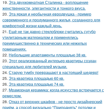
19.
Эта двухкомнатная Сталинка - воплощение
женственности, элегантности и тонкого вкуса.
20.
Эта яркая и необычная евродвушка - пример
современного и продуманного жилья, созданного для
комфортной жизни каждый день.
21.
Ещё не так давно стеклоблоки считались сугубо
утилитарным материалом и применялись
преимущественно в технических или нежилых
помещениях.
22.
Небольшие апартаменты площадью 38 кв.
23.
Этот реализованный интерьер квартиры создан
специально для любителей музыки.
24.
Старую тумбу превращают в настоящий шедевр!
25.
Эта квартира площадью 60 кв.
26.
Эта квартира площадью 74 кв.
27.
Мраморная керамика: когда искусство встречается с
ремеслом.
28.
Отказ от верхних шкафов - не просто дизайнерский
приём, а способ визуально "Приподнять" потолки и