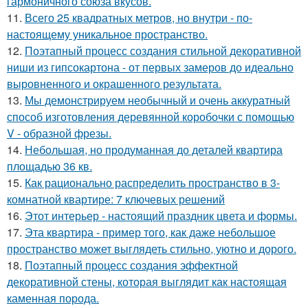
гармоничного союза вкусов.
11.
Всего 25 квадратных метров, но внутри - по-
настоящему уникальное пространство.
12.
Поэтапный процесс создания стильной декоративной
ниши из гипсокартона - от первых замеров до идеально
выровненного и окрашенного результата.
13.
Мы демонстрируем необычный и очень аккуратный
способ изготовления деревянной коробочки с помощью
V - образной фрезы.
14.
Небольшая, но продуманная до деталей квартира
площадью 36 кв.
15.
Как рационально распределить пространство в 3-
комнатной квартире: 7 ключевых решений
16.
Этот интерьер - настоящий праздник цвета и формы.
17.
Эта квартира - пример того, как даже небольшое
пространство может выглядеть стильно, уютно и дорого.
18.
Поэтапный процесс создания эффектной
декоративной стены, которая выглядит как настоящая
каменная порода.