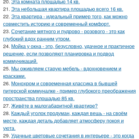
20.
Эта комната площадью 14 кв.
21.
Эта небольшая квартира площадью всего 16 кв.
22.
Эта квартира - идеальный пример того, как можно
совместить историю и современный комфорт.
23.
Сочетание мятного и пудрово - розового - это как
глубокий вдох ранним утром.
24.
Мойка у окна - это, безусловно, удачное и практичное
решение, если позволяют планировка и подвод
коммуникаций.
25.
Мы оживляем старую мебель - вдохновением и
красками.
26.
Монохром и современная классика в бывшей
питерской коммуналке - пример глубокого преображения
пространства площадью 85 кв.
27.
Живёте в малогабаритной квартире?
28.
Каждый уголок продуман, каждая вещь - на своём
месте, каждая деталь добавляет атмосферу покоя и
уюта.
29.
Удачные цветовые сочетания в интерьере - это когда