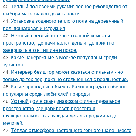
40.
Теплый пол своими руками: полное руководство от
выбора материалов до установки
41.
Установка водяного теплого пола на деревянный
пол: пошаговая инструкция
42.
Нежный светлый интерьер ванной комнаты -
пространство, где начинается день и где приятно
завершать его в тишине и покое.
43.
Какие набережные в Москве популярны среди
туристов
44.
Интерьер без штор может казаться стильным - но
только до тех пор, пока не столкнёшься с реальностью.
45.
Какие природные объекты Калининграда особенно
популярны среди любителей природы
46.
Уютный дом в скандинавском стиле - идеальное
пространство, где царит свет, простота и
функциональность, а каждая деталь продумана до
мелочей.
47.
Тёплая атмосфера настоящего горного шале - место,