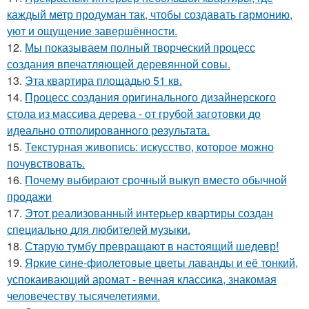
каждый метр продуман так, чтобы создавать гармонию,
уют и ощущение завершённости.
12.
Мы показываем полный творческий процесс
создания впечатляющей деревянной совы.
13.
Эта квартира площадью 51 кв.
14.
Процесс создания оригинального дизайнерского
стола из массива дерева - от грубой заготовки до
идеально отполированного результата.
15.
Текстурная живопись: искусство, которое можно
почувствовать.
16.
Почему выбирают срочный выкуп вместо обычной
продажи
17.
Этот реализованный интерьер квартиры создан
специально для любителей музыки.
18.
Старую тумбу превращают в настоящий шедевр!
19.
Яркие сине-фиолетовые цветы лаванды и её тонкий,
успокаивающий аромат - вечная классика, знакомая
человечеству тысячелетиями.