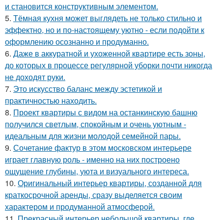
и становится конструктивным элементом.
5.
Тёмная кухня может выглядеть не только стильно и
эффектно, но и по-настоящему уютно - если подойти к
оформлению осознанно и продуманно.
6.
Даже в аккуратной и ухоженной квартире есть зоны,
до которых в процессе регулярной уборки почти никогда
не доходят руки.
7.
Это искусство баланс между эстетикой и
практичностью находить.
8.
Проект квартиры с видом на останкинскую башню
получился светлым, спокойным и очень уютным -
идеальным для жизни молодой семейной пары.
9.
Сочетание фактур в этом московском интерьере
играет главную роль - именно на них построено
ощущение глубины, уюта и визуального интереса.
10.
Оригинальный интерьер квартиры, созданной для
краткосрочной аренды, сразу выделяется своим
характером и продуманной атмосферой.
11.
Прекрасный интерьер небольшой квартиры, где