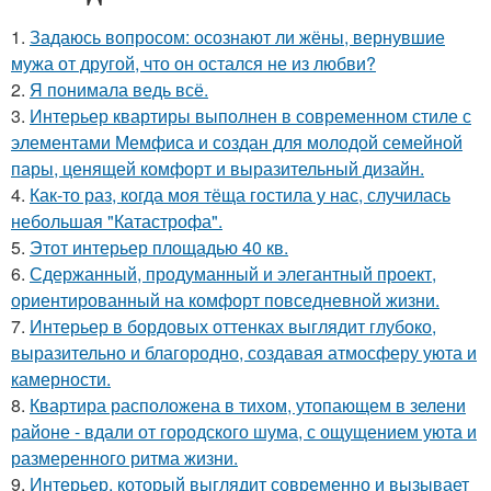
1.
Задаюсь вопросом: осознают ли жёны, вернувшие
мужа от другой, что он остался не из любви?
2.
Я понимала ведь всё.
3.
Интерьер квартиры выполнен в современном стиле с
элементами Мемфиса и создан для молодой семейной
пары, ценящей комфорт и выразительный дизайн.
4.
Как-то раз, когда моя тёща гостила у нас, случилась
небольшая "Катастрофа".
5.
Этот интерьер площадью 40 кв.
6.
Сдержанный, продуманный и элегантный проект,
ориентированный на комфорт повседневной жизни.
7.
Интерьер в бордовых оттенках выглядит глубоко,
выразительно и благородно, создавая атмосферу уюта и
камерности.
8.
Квартира расположена в тихом, утопающем в зелени
районе - вдали от городского шума, с ощущением уюта и
размеренного ритма жизни.
9.
Интерьер, который выглядит современно и вызывает