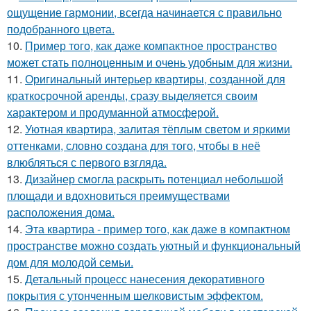
ощущение гармонии, всегда начинается с правильно
подобранного цвета.
10.
Пример того, как даже компактное пространство
может стать полноценным и очень удобным для жизни.
11.
Оригинальный интерьер квартиры, созданной для
краткосрочной аренды, сразу выделяется своим
характером и продуманной атмосферой.
12.
Уютная квартира, залитая тёплым светом и яркими
оттенками, словно создана для того, чтобы в неё
влюбляться с первого взгляда.
13.
Дизайнер смогла раскрыть потенциал небольшой
площади и вдохновиться преимуществами
расположения дома.
14.
Эта квартира - пример того, как даже в компактном
пространстве можно создать уютный и функциональный
дом для молодой семьи.
15.
Детальный процесс нанесения декоративного
покрытия с утонченным шелковистым эффектом.