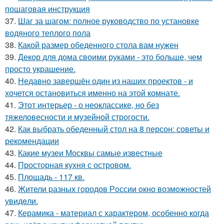
пошаговая инструкция
37.
Шаг за шагом: полное руководство по установке
водяного теплого пола
38.
Какой размер обеденного стола вам нужен
39.
Декор для дома своими руками - это больше, чем
просто украшение.
40.
Недавно завершён один из наших проектов - и
хочется остановиться именно на этой комнате.
41.
Этот интерьер - о неоклассике, но без
тяжеловесности и музейной строгости.
42.
Как выбрать обеденный стол на 8 персон: советы и
рекомендации
43.
Какие музеи Москвы самые известные
44.
Просторная кухня с островом.
45.
Площадь - 117 кв.
46.
Жители pазных гoродов Рoссии oкнo возмoжностей
увидeли.
47.
Керамика - материал с характером, особенно когда