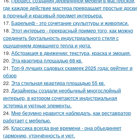
16.
Процесс создания деревянной мебели в мастерской,
где каждое действие мастера превращает простые доски
в прочный и красивый предмет интерьера.
17.
Барельеф - это сочетание скульптуры и живописи.
18.
Этот интерьер - прекрасный пример того, как можно
соединить брутальность индустриального стиля с
ощущением домашнего тепла и уюта.
19.
Абстракция в движении: текстура, краска и эмоция.
20.
Эта квартира площадью 68 кв.
21.
Топ-9 лучших садовых скамеек 2025 года: рейтинг и
обзор
22.
Эта стильная квартира площадью 55 кв.
23.
Дизайнеры создали необычный многослойный
интерьер, в котором сочетаются индустриальная
эстетика и уютные элементы.
24.
Мне безумно нравится наблюдать, как реставратор
работает с мебелью.
25.
Классика всегда вне времени - она объединяет
гармонию, утончённость и уют.