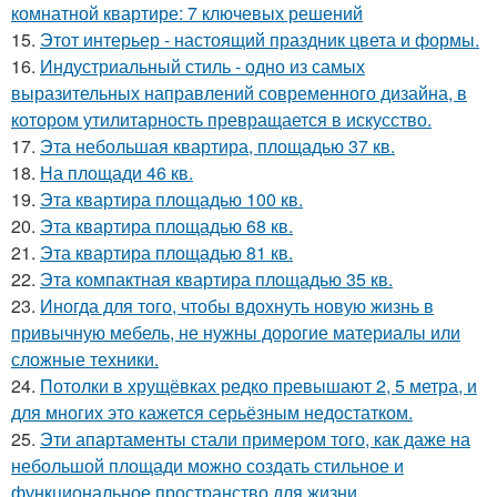
комнатной квартире: 7 ключевых решений
15.
Этот интерьер - настоящий праздник цвета и формы.
16.
Индустриальный стиль - одно из самых
выразительных направлений современного дизайна, в
котором утилитарность превращается в искусство.
17.
Эта небольшая квартира, площадью 37 кв.
18.
На площади 46 кв.
19.
Эта квартира площадью 100 кв.
20.
Эта квартира площадью 68 кв.
21.
Эта квартира площадью 81 кв.
22.
Эта компактная квартира площадью 35 кв.
23.
Иногда для того, чтобы вдохнуть новую жизнь в
привычную мебель, не нужны дорогие материалы или
сложные техники.
24.
Потолки в хрущёвках редко превышают 2, 5 метра, и
для многих это кажется серьёзным недостатком.
25.
Эти апартаменты стали примером того, как даже на
небольшой площади можно создать стильное и
функциональное пространство для жизни.