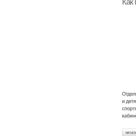
Как
Отдел
и дет
спорт
кабин
читат