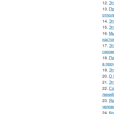
12.
Эт
13.
Пр
отпол
14.
Эт
15.
Эт
16.
Мы
насто
17.
Эт
скром
18.
Пр
в про
19.
Эт
20.
О 
21.
Эт
22.
Со
линий
23.
Яр
челов
24.
Кр