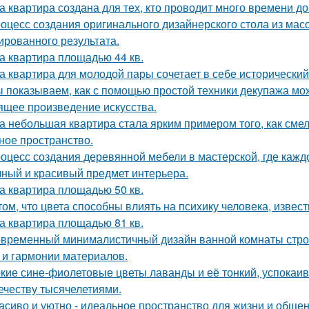
а квартира создана для тех, кто проводит много времени д
оцесс создания оригинального дизайнерского стола из масс
ированного результата.
а квартира площадью 44 кв.
а квартира для молодой пары сочетает в себе историческ
 показываем, как с помощью простой техники декупажа мо
ящее произведение искусства.
а небольшая квартира стала ярким примером того, как сме
ное пространство.
оцесс создания деревянной мебели в мастерской, где кажд
чный и красивый предмет интерьера.
а квартира площадью 50 кв.
том, что цвета способны влиять на психику человека, извест
а квартира площадью 81 кв.
временный минималистичный дизайн ванной комнаты строи
 и гармонии материалов.
кие сине-фиолетовые цветы лаванды и её тонкий, успокаив
ечеству тысячелетиями.
асиво и уютно - идеальное пространство для жизни и общен