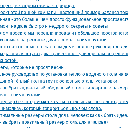
оцесс, в котором оживает природа.
оект этой ванной комнаты - настоящий пример баланса текс
нная - это больше, чем просто функциональное пространст
монт на даче быстро и недорого: секреты и советы
этом проекте мы перепланировали небольшое пространство 
кономьте на ремонте дачи: советы своими руками
чего начать ремонт в частном доме: полное руководство д
коративная штукатурка травертино - универсальное решен
хностей.
еты, которые не просят весны.
лное руководство по установке теплого водяного пола на 
дяной тёплый пол на грунт: основные этапы установки
к выбрать идеальный обеденный стол: стандартные размер
еан своими руками.
терьер без штор может казаться стильным - но только до те
нимализм, который говорит больше, чем слова.
тимальные размеры стола для 8 человек: как выбрать идеа
к выбрать правильный размер стола для 8 человек