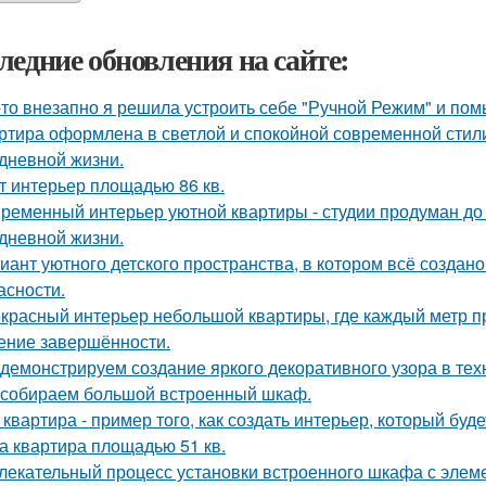
ледние обновления на сайте:
-то внезапно я решила устроить себе "Ручной Режим" и пом
ртира оформлена в светлой и спокойной современной стил
дневной жизни.
т интерьер площадью 86 кв.
ременный интерьер уютной квартиры - студии продуман до
дневной жизни.
иант уютного детского пространства, в котором всё создан
асности.
красный интерьер небольшой квартиры, где каждый метр пр
ние завершённости.
демонстрируем создание яркого декоративного узора в те
собираем большой встроенный шкаф.
 квартира - пример того, как создать интерьер, который буд
а квартира площадью 51 кв.
лекательный процесс установки встроенного шкафа с элем