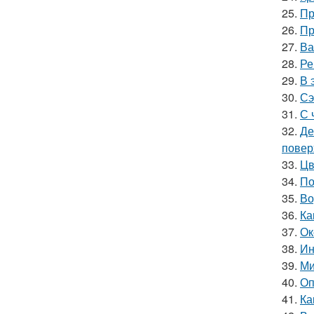
25.
Пр
26.
Пр
27.
Ва
28.
Ре
29.
В 
30.
Сэ
31.
С 
32.
Де
повер
33.
Цв
34.
По
35.
Во
36.
Ка
37.
Ок
38.
Ин
39.
Ми
40.
Оп
41.
Ка