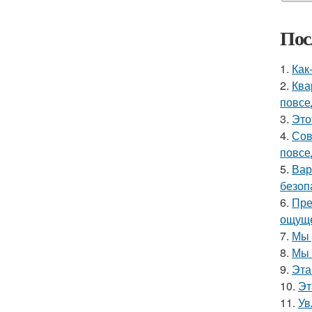
Пос
1.
Как
2.
Ква
повсе
3.
Это
4.
Сов
повсе
5.
Вар
безоп
6.
Пре
ощуще
7.
Мы 
8.
Мы 
9.
Эта
10.
Эт
11.
Ув