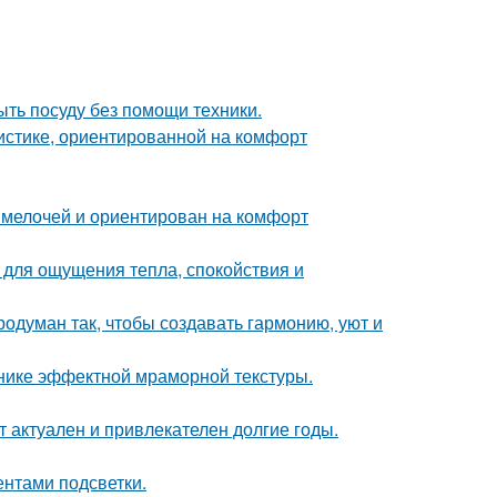
ыть посуду без помощи техники.
истике, ориентированной на комфорт
 мелочей и ориентирован на комфорт
о для ощущения тепла, спокойствия и
одуман так, чтобы создавать гармонию, уют и
хнике эффектной мраморной текстуры.
ет актуален и привлекателен долгие годы.
ентами подсветки.