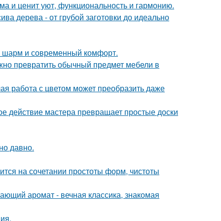
ома и ценит уют, функциональность и гармонию.
ива дерева - от грубой заготовки до идеально
ий шарм и современный комфорт.
жно превратить обычный предмет мебели в
лая работа с цветом может преобразить даже
ое действие мастера превращает простые доски
но давно.
тся на сочетании простоты форм, чистоты
ающий аромат - вечная классика, знакомая
ия.