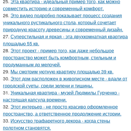
25.
Эта квартира - идеальный пример того, как можно
совместить историю и современный комфорт.
26.
Это видео подробно показывает процесс создания
уникального рустикального стола, который сочетает
природную красоту древесины и современный дизайн.
27.
Суперстильная и яркая - эта двухкомнатная квартира
площадью 55 кв.
28.
Этот проект - пример того, как даже небольшое
пространство может быть комфортным, стильным и
продуманным до мелочей.
29.
Мы смотрим уютную квартиру площадью 39 кв.
30.
Этот дом расположен в живописном месте - вдали от
городской суеты, среди зелени и тишины.
31.
Уникальная квартира - музей Людмилы Гурченко -
настоящая капсула времени.
32.
Этот интерьер - не просто красиво оформленное
пространство, а ответственное продолжение истории.
33.
Искусство трафаретного декора - когда стены
полотном становятся.