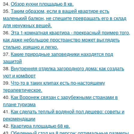
34.
Обзор кухни площадью 8 кв.
35.
Таким образом, если в вашей квартире есть
маленький балкон, не спешите превращать его в склад
для ненужных вещей.
36.
Эта 1-комнатная квартира - прекрасный пример того,
как даже небольшое пространство может выглядеть
стильно, изящно и легко.
37.
Какие природные заповедники находятся под
защитой
38.
Внутренняя отделка загородного дома: как создать
уют и комфорт
39.
Что-то в таких клипах есть по-настоящему
терапевтическое.
40.
Как Воронеж связан с зарубежными странами в
плане туризма
41.
Как сделать теплый водяной пол дешево: советы и
рекомендации
42.
Квартира площадью 68 кв.
43.
Обеденный стол на 8 персон: оптимальные размеры