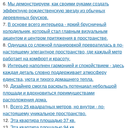
6.
Мы демонстрируем, как своими руками создать
эффектную рождественскую звезду из обычных
деревянных брусков.
7.
В основе всего интерьера - яркий брусничный
холодильник, который стал главным визуальным
акцентом и центром притяжения в пространстве.
8.
Однушка со сложной планировкой превратилась в по-
настоящему элегантное пространство, где каждый метр
работает на комфорт и красоту.
9.
Интерьер наполнен гармонией и спокойствием - здесь
каждая деталь словно поддерживает атмосферу
единства, уюта и тихого домашнего тепла.
10.
Дизайнер смогла раскрыть потенциал небольшой
площади и вдохновиться преимуществами
расположения дома.
11.
Всего 25 квадратных метров, но внутри - по-
настоящему уникальное пространство.
12.
Эта квартира площадью 37 кв.
13.
Эта квартира площадью 94 кв.