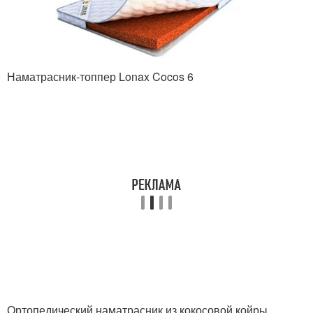
Наматрасник-топпер Lonax Cocos 6
Ортопедический наматрасник из кокосовой койры