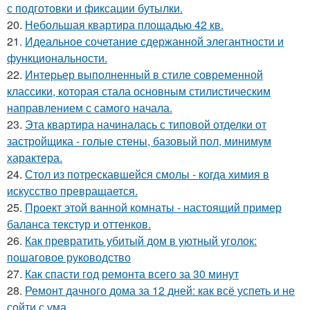
с подготовки и фиксации бутылки.
20.
Небольшая квартира площадью 42 кв.
21.
Идеальное сочетание сдержанной элегантности и
функциональности.
22.
Интерьер выполненный в стиле современной
классики, которая стала основным стилистическим
направлением с самого начала.
23.
Эта квартира начиналась с типовой отделки от
застройщика - голые стены, базовый пол, минимум
характера.
24.
Стол из потрескавшейся смолы - когда химия в
искусство превращается.
25.
Проект этой ванной комнаты - настоящий пример
баланса текстур и оттенков.
26.
Как превратить убитый дом в уютный уголок:
пошаговое руководство
27.
Как спасти год ремонта всего за 30 минут
28.
Ремонт дачного дома за 12 дней: как всё успеть и не
сойти с ума