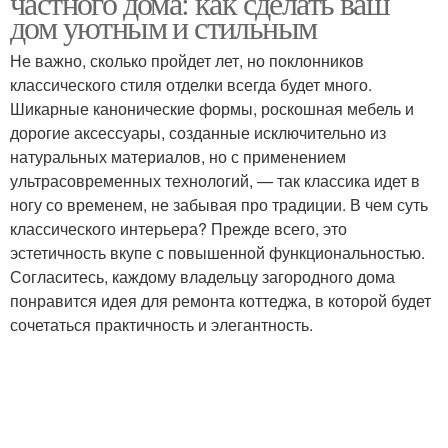
частного дома: как сделать ваш
дом уютным и стильным
Не важно, сколько пройдет лет, но поклонников
Мастер-класс по
классического стиля отделки всегда будет много.
Крючки в дизайне
детскому дизайну
Шикарные канонические формы, роскошная мебель и
дорогие аксессуары, созданные исключительно из
натуральных материалов, но с применением
ультрасовременных технологий, — так классика идет в
Рекомендации по
Дизайн с детьми
ногу со временем, не забывая про традиции. В чем суть
дизайну
классического интерьера? Прежде всего, это
эстетичность вкупе с повышенной функциональностью.
Согласитесь, каждому владельцу загородного дома
понравится идея для ремонта коттеджа, в которой будет
Скандинавский дизайн
Дизайн в интерьере
сочетаться практичность и элегантность.
Классический дизайн
Современные дизайны