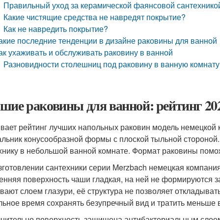
Правильный уход за керамической фаянсовой сантехникой
Какие чистящие средства не навредят покрытие?
Как не навредить покрытие?
акие последние тенденции в дизайне раковины для ванной
ак ухаживать и обслуживать раковину в ванной
Разновидности столешниц под раковину в ванную комнату
шие раковины для ванной: рейтинг 202
вает рейтинг лучших напольных раковин модель немецкой 
льник конусообразной формы с плоской тыльной стороной.
хнику в небольшой ванной комнате. Формат раковины помо
зготовлении сантехники серии Merzbach немецкая компания
енняя поверхность чаши гладкая, на ней не формируются 
вают слоем глазури, её структура не позволяет откладывать
льное время сохранять безупречный вид и тратить меньше 
нительно поверхность защищена антибактериальным слоем