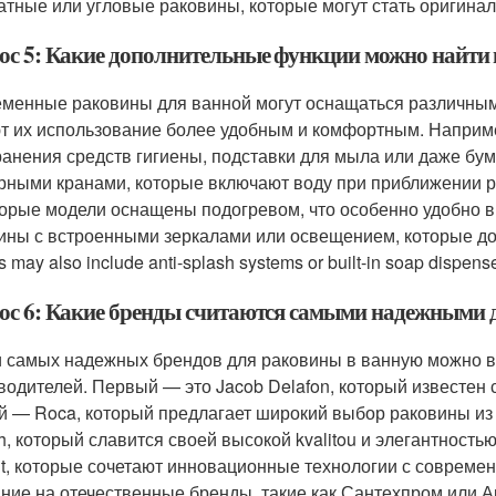
атные или угловые раковины, которые могут стать оригин
ос 5: Какие дополнительные функции можно найти 
менные раковины для ванной могут оснащаться различны
т их использование более удобным и комфортным. Наприм
ранения средств гигиены, подставки для мыла или даже бу
рными кранами, которые включают воду при приближении рук
орые модели оснащены подогревом, что особенно удобно в 
ины с встроенными зеркалами или освещением, которые доб
 may also include anti-splash systems or built-in soap dispens
ос 6: Какие бренды считаются самыми надежными 
 самых надежных брендов для раковины в ванную можно в
водителей. Первый — это Jacob Delafon, который известен
й — Roca, который предлагает широкий выбор раковины из р
h, который славится своей высокой kvalitou и элегантност
it, которые сочетают инновационные технологии с совреме
ние на отечественные бренды, такие как Сантехпром или А