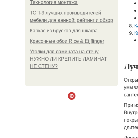
Технология монтажа
ТОП-9 лучших производителей
мебели для ванной: рейтинг и обзор
К
Каркас из брусков для шкафа.
К
Красочные обои Rice & Eijffinger
Уголки для ламината на стену.
НУЖНО ЛИ КРЕПИТЬ ЛАМИНАТ
Луч
НЕ СТЕНУ?
Откры
умыва
санте
При и
Внутр
покры
длите
Допол