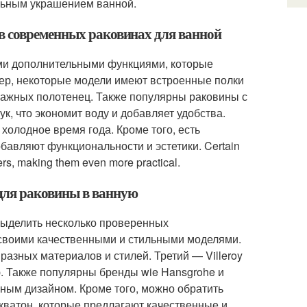
альным украшением ванной.
в современных раковинах для ванной
ми дополнительными функциями, которые
ер, некоторые модели имеют встроенные полки
мажных полотенец. Также популярны раковины с
, что экономит воду и добавляет удобства.
холодное время года. Кроме того, есть
авляют функциональности и эстетики. Certain
ers, making them even more practical.
для раковины в ванную
ыделить несколько проверенных
 своими качественными и стильными моделями.
азных материалов и стилей. Третий — Villeroy
ью. Также популярны бренды wie Hansgrohe и
нным дизайном. Кроме того, можно обратить
кватон, которые предлагают качественные и