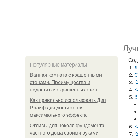
Луч
Сод
Популярные материалы
Л
С
Ванная комната с крашенными
К
стенами. Преимущества и
К
недостатки окрашенных стен
В
Как правильно использовать Дип
Рилиф для достижения
максимального эффекта
Отливы для цоколя фундамента
К
частного дома своими руками.
К