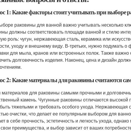
ос 1: Какие факторы стоит учитывать при выборе 
ыборе раковины для ванной важно учитывать несколько кл
ины должны соответствовать площади ванной и стилю инте
ую роль: чугун, нержавеющая сталь, керамика или искусст
ости, уходу и внешнему виду. В-третьих, нужно подумать 
авки для мыла, кранов или встроенных полок. Также важно 
ечить долговечность изделия. Наконец, цена и дизайн дол
очтениям.
ос 2: Какие материалы для раковины считаются с
 материалов для раковины самыми прочными и долговечны
ственный камень. Чугунные раковины отличаются высокой п
 быть тяжелыми и требовать особого ухода. Нержавеющая ст
стью очистки, что делает ее популярным выбором для ванно
ает в себе прочность, эстетичность и легкость ухода, одна
 свои преимущества, и выбор зависит от ваших потребност