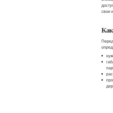
досту
свои 
Как
Перед
опред
нуж
габ
пар
рас
про
дер