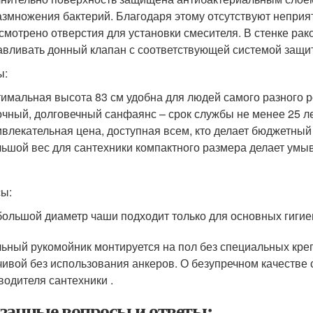
азмножения бактерий. Благодаря этому отсутствуют неприя
смотрено отверстия для установки смесителя. В стенке рак
авливать донный клапан с соответствующей системой защи
ы:
имальная высота 83 см удобна для людей самого разного р
чный, долговечный санфаянс – срок службы не менее 25 ле
влекательная цена, доступная всем, кто делает бюджетный
ьшой вес для сантехники компактного размера делает умы
ы:
ольшой диаметр чаши подходит только для основных гигие
ьный рукомойник монтируется на пол без специальных крепл
чивой без использования анкеров. О безупречном качестве с
водителя сантехники .
занные вопросы и ответы: