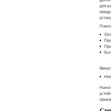
для р
преду
устан
Плюс
Опт
Про
При
Бол
Минус
Неб
Напол
устой
произ
Свя