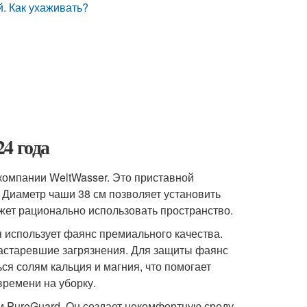
. Как ухаживать?
4 года
компании WeltWasser. Это приставной
 Диаметр чаши 38 см позволяет установить
жет рационально использовать пространство.
 использует фаянс премиального качества.
застаревшие загрязнения. Для защиты фаянс
ся солям кальция и магния, что помогает
времени на уборку.
 PureGuard. Он создает некомфортную среду