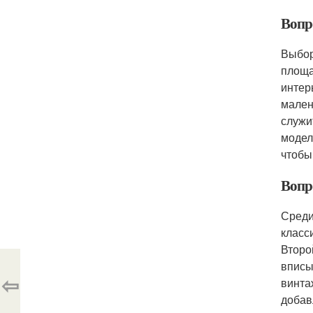
Вопр
Выбор
площа
интер
мален
служи
модел
чтобы
Вопр
Среди
класс
Второ
вписы
⇦
винта
добав