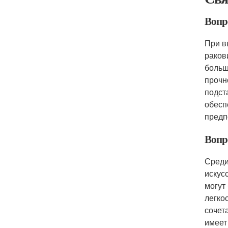
Вопр
При в
раков
больш
прочн
подст
обесп
предп
Вопр
Среди
искус
могут
легко
сочет
имеет