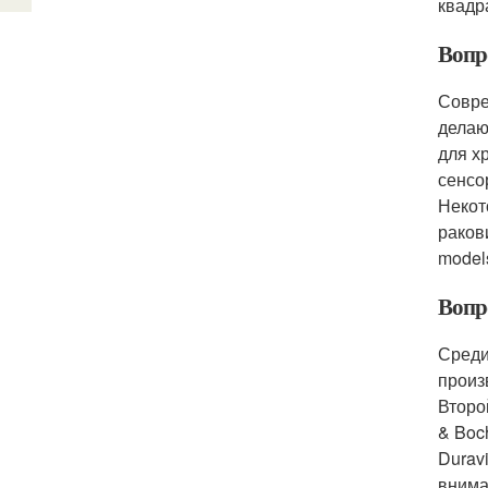
квадр
Вопр
Совре
делаю
для х
сенсо
Некот
раков
models
Вопр
Среди
произ
Второ
& Boc
Durav
внима