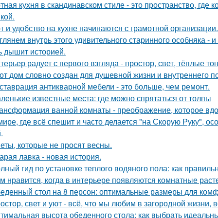
тная кухня в скандинавском стиле - это пространство, где 
кой.
т и удобство на кухне начинаются с грамотной организации.
глянем внутрь этого удивительного старинного особняка - и
ь дышит историей.
терьер радует с первого взгляда - простор, свет, тёплые т
от дом словно создан для душевной жизни и внутреннего по
ставрация антикварной мебели - это больше, чем ремонт.
ленькие известные места: где можно спрятаться от толпы
ансформация ванной комнаты - преображение, которое вдо
мире, где всё спешит и часто делается "на Скорую Руку", осо
.
еты, которые не просят весны.
арая лавка - новая история.
лный гид по установке теплого водяного пола: как правиль
м нравится, когда в интерьере появляются комнатные раст
еденный стол на 8 персон: оптимальные размеры для ком
остор, свет и уют - всё, что мы любим в загородной жизни, 
тимальная высота обеденного стола: как выбрать идеальн