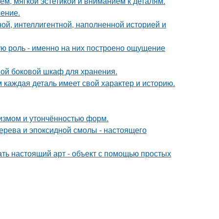
м, мягкой эстетикой и вниманием к деталям.
жение.
ной, интеллигентной, наполненной историей и
ую роль - именно на них построено ощущение
ой боковой шкаф для хранения.
м каждая деталь имеет свой характер и историю.
лизмом и утончённостью форм.
ерева и эпоксидной смолы - настоящего
ать настоящий арт - объект с помощью простых