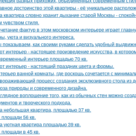
лекция разных прихожих, объединённых современным стиле
авное достоинство этой квартиры - её уникальное располо
а квартира словно хранит дыхание старой Москвы - спокой
м чувством стиля.
четание фактур в этом московском интерьере играет главн
ны, уюта и визуального интереса.
 показываем, как своими руками сделать удобный выдвижн
от интерьер - настоящее произведение искусства, в которо
временный интерьер площадью 70 кв.
от интерьер - настоящий праздник цвета и формы.
терьер ванной комнаты, где роскошь сочетается с минима
вораживающий процесс создания эксклюзивного стола из д
оза природы и современного дизайна.
глядное воплощение того, как из обычных стен можно созд
ументов и творческого подхода.
а небольшая квартира, площадью 37 кв.
 площади 56 кв.
а уютная квартира площадью 39 кв.
 площади в 45 кв.