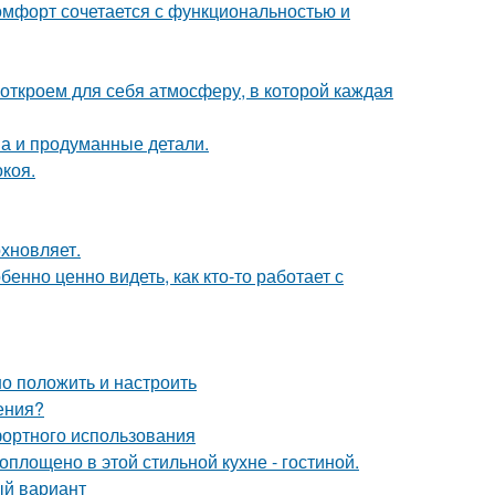
комфорт сочетается с функциональностью и
 откроем для себя атмосферу, в которой каждая
она и продуманные детали.
коя.
хновляет.
бенно ценно видеть, как кто-то работает с
но положить и настроить
ения?
фортного использования
воплощено в этой стильной кухне - гостиной.
ый вариант