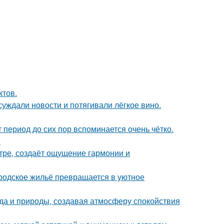
ктов.
суждали новости и потягивали лёгкое вино.
 период до сих пор вспоминается очень чётко.
.
тре, создаёт ощущение гармонии и
родское жильё превращается в уютное
да и природы, создавая атмосферу спокойствия