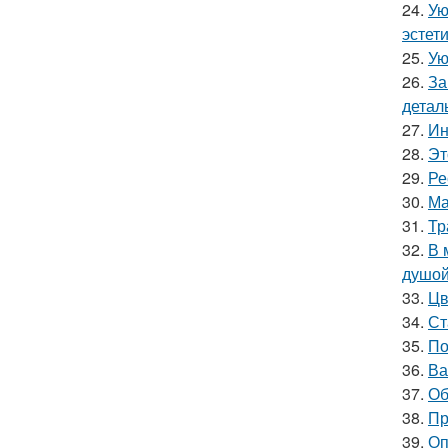
24.
Ую
эстети
25.
Ую
26.
За
детал
27.
Ин
28.
Эт
29.
Ре
30.
Ма
31.
Тр
32.
В 
душой
33.
Цв
34.
Ст
35.
По
36.
Ва
37.
Об
38.
Пр
39.
Оп