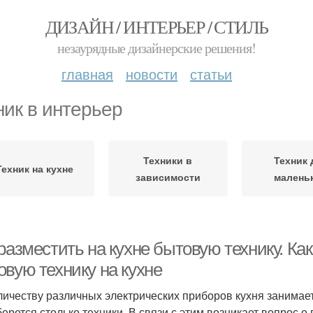
ДИЗАЙН / ИНТЕРЬЕР / СТИЛЬ
незаурядные дизайнерские решения!
главная
новости
статьи
ник в интерьер
Техники в
Техник 
Техник на кухне
зависимости
малень
разместить на кухне бытовую технику. К
овую технику на кухне
личеству различных электрических приборов кухня занимае
берется столько техники. В связи с этим возникает вопрос