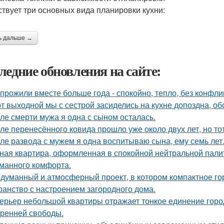
твует три основных вида планировки кухни:
ь дальше →
ледние обновления на сайте:
прожили вместе больше года - спокойно, тепло, без конфли
от выходной мы с сестрой засиделись на кухне допоздна, об
ле смерти мужа я одна с сыном осталась.
ле перенесённого ковида прошло уже около двух лет, но тот
ле развода с мужем я одна воспитываю сына, ему семь лет
ная квартира, оформленная в спокойной нейтральной пали
манного комфорта.
думанный и атмосферный проект, в котором компактное го
ранство с настроением загородного дома.
ерьер небольшой квартиры отражает тонкое единение горо
тренней свободы.