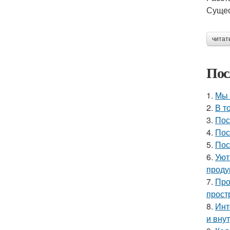
Сущес
читат
Пос
1.
Мы 
2.
В т
3.
Пос
4.
Пос
5.
Пос
6.
Уют
проду
7.
Про
прост
8.
Инт
и вну