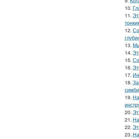
9.
Кол
10.
Гл
11.
Эт
тонки
12.
Со
глуби
13.
Мы
14.
Эт
15.
Со
16.
Эт
17.
Ин
18.
За
симби
19.
На
инстр
20.
Эт
21.
На
22.
Эт
23.
На