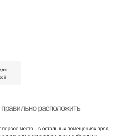
для
кой
ак правильно расположить
т первое место – в остальных помещениях вряд
 о правильном размещении всех приборов на