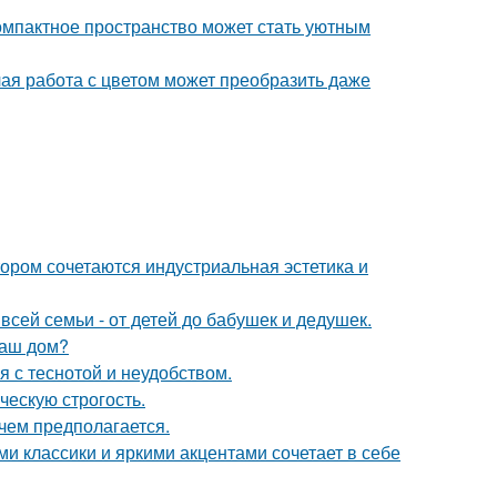
компактное пространство может стать уютным
лая работа с цветом может преобразить даже
ором сочетаются индустриальная эстетика и
всей семьи - от детей до бабушек и дедушек.
ваш дом?
 с теснотой и неудобством.
ческую строгость.
чем предполагается.
 классики и яркими акцентами сочетает в себе