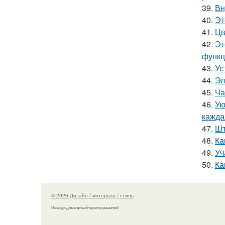
39.
Вн
40.
Эт
41.
Цв
42.
Эт
функц
43.
Ус
44.
Эл
45.
Ча
46.
Ую
кажда
47.
Шт
48.
Ка
49.
Уч
50.
Ка
© 2026 Дизайн / интерьер / стиль
Незаурядные дизайнерские решения!