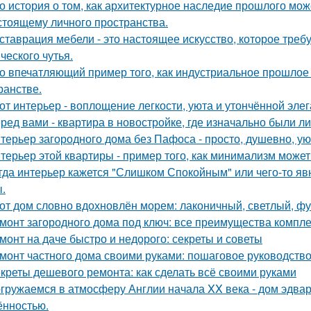
о история о том, как архитектурное наследие прошлого мож
стоящему личного пространства.
ставрация мебели - это настоящее искусство, которое требуе
ческого чутья.
о впечатляющий пример того, как индустриальное прошлое
ранстве.
от интерьер - воплощение легкости, уюта и утончённой элег
ред вами - квартира в новостройке, где изначально были л
терьер загородного дома без Пафоса - просто, душевно, ую
терьер этой квартиры - пример того, как минимализм може
гда интерьер кажется "Слишком Спокойным" или чего-то явн
.
от дом словно вдохновлён морем: лаконичный, светлый, фу
монт загородного дома под ключ: все преимущества компл
монт на даче быстро и недорого: секреты и советы
монт частного дома своими руками: пошаговое руководств
креты дешевого ремонта: как сделать всё своими руками
гружаемся в атмосферу Англии начала XX века - дом эдва
ённостью.