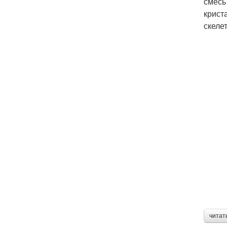
смесь
крист
скеле
читат