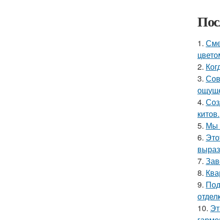
Пос
1.
Сме
цвето
2.
Ког
3.
Сов
ощуще
4.
Соз
китов.
5.
Мы 
6.
Это
выраз
7.
Зав
8.
Ква
9.
Под
отделк
10.
Эт
гармо