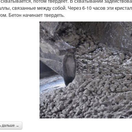
 схватывается, потом твердеет. В схватывании задейство
аллы, связанные между собой. Через 6-10 часов эти крист
том. Бетон начинает твердеть.
ь дальше →