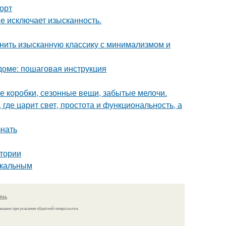
форт
не исключает изысканность.
инить изысканную классику с минимализмом и
доме: пошаговая инструкция
е коробки, сезонные вещи, забытые мелочи.
где царит свет, простота и функциональность, а
знать
тории
икальным
язь
решено при указании обратной гиперссылки.