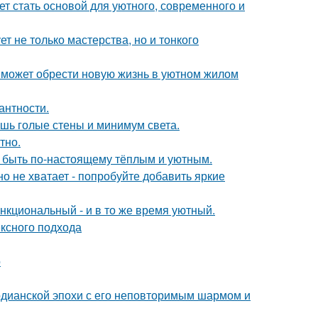
ет стать основой для уютного, современного и
т не только мастерства, но и тонкого
 может обрести новую жизнь в уютном жилом
антности.
ишь голые стены и минимум света.
тно.
т быть по-настоящему тёплым и уютным.
о не хватает - попробуйте добавить яркие
нкциональный - и в то же время уютный.
ексного подхода
о
рдианской эпохи с его неповторимым шармом и