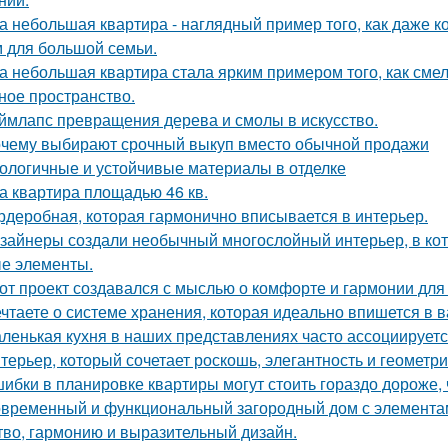
а небольшая квартира - наглядный пример того, как даже 
 для большой семьи.
а небольшая квартира стала ярким примером того, как сме
ное пространство.
ймлапс превращения дерева и смолы в искусство.
чему выбирают срочный выкуп вместо обычной продажи
ологичные и устойчивые материалы в отделке
а квартира площадью 46 кв.
рдеробная, которая гармонично вписывается в интерьер.
зайнеры создали необычный многослойный интерьер, в кот
е элементы.
от проект создавался с мыслью о комфорте и гармонии для 
чтаете о системе хранения, которая идеально впишется в 
ленькая кухня в наших представлениях часто ассоциируется
терьер, который сочетает роскошь, элегантность и геометри
ибки в планировке квартиры могут стоить гораздо дороже, 
временный и функциональный загородный дом с элементами
тво, гармонию и выразительный дизайн.