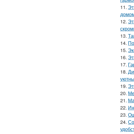
11.
Эт
домом
12.
Эт
скром
13.
Та
14.
По
15.
Эк
16.
Эт
17.
Га
18.
Ди
уютны
19.
Эт
20.
Ме
21.
Ма
22.
Ин
23.
Ош
24.
Со
удобс