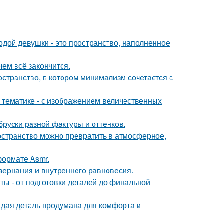
дой девушки - это пространство, наполненное
чем всё закончится.
остранство, в котором минимализм сочетается с
 тематике - с изображением величественных
руски разной фактуры и оттенков.
ространство можно превратить в атмосферное,
ормате Asmr.
озерцания и внутреннего равновесия.
ы - от подготовки деталей до финальной
аждая деталь продумана для комфорта и