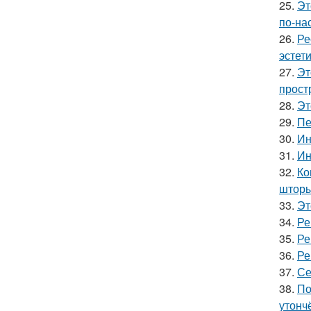
25.
Эт
по-на
26.
Ре
эстети
27.
Эт
прост
28.
Эт
29.
Пе
30.
Ин
31.
Ин
32.
Ко
шторы
33.
Эт
34.
Ре
35.
Ре
36.
Ре
37.
Се
38.
По
утонч