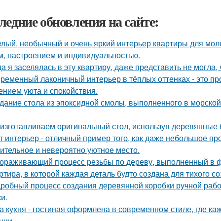
ледние обновления на сайте:
лый, необычный и очень яркий интерьер квартиры для моло
м, настроением и индивидуальностью.
да я заселялась в эту квартиру, даже представить не могла, 
ременный лаконичный интерьер в тёплых оттенках - это пр
нием уюта и спокойствия.
дание стола из эпоксидной смолы, выполненного в морской
изготавливаем оригинальный стол, используя деревянные б
т интерьер - отличный пример того, как даже небольшое п
ительное и невероятно уютное место.
ораживающий процесс резьбы по дереву, выполненный в ф
ртира, в которой каждая деталь будто создана для тихого с
робный процесс создания деревянной коробки ручной работ
и.
а кухня - гостиная оформлена в современном стиле, где к
нии.