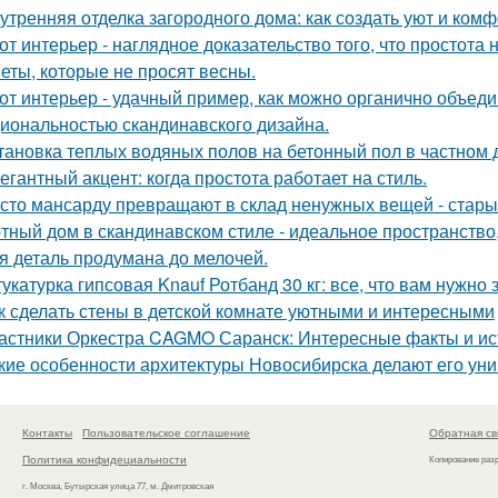
утренняя отделка загородного дома: как создать уют и ком
от интерьер - наглядное доказательство того, что простота 
еты, которые не просят весны.
от интерьер - удачный пример, как можно органично объед
иональностью скандинавского дизайна.
тановка теплых водяных полов на бетонный пол в частном 
егантный акцент: когда простота работает на стиль.
сто мансарду превращают в склад ненужных вещей - стары
тный дом в скандинавском стиле - идеальное пространство, 
я деталь продумана до мелочей.
укатурка гипсовая Knauf Ротбанд 30 кг: все, что вам нужно 
к сделать стены в детской комнате уютными и интересными
астники Оркестра CAGMO Саранск: Интересные факты и ис
кие особенности архитектуры Новосибирска делают его ун
Контакты
Пользовательское соглашение
Обратная св
Политика конфидециальности
Копирование раз
г. Москва, Бутырская улица 77, м. Дмитровская