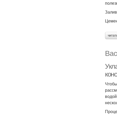
полез
Залив
Цемен
читат
Вас
Укл
кон
Чтобы
рассм
водой
неско
Проце