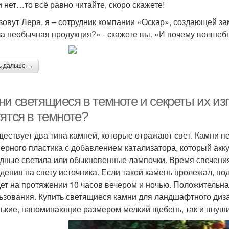
и нет…то всё равно читайте, скоро скажете!
зовут Лера, я – сотрудник компании «Оскар», создающей з
за необычная продукция?» - скажете вы. «И почему волшеб
ь дальше →
ни светящиеся в темноте и секреты их из
тятся в темноте?
твует два типа камней, которые отражают свет. Камни пе
ерного пластика с добавлением катализатора, который акку
дные светила или обыкновенные лампочки. Время свечени
дения на свету источника. Если такой камень пролежал, под
дет на протяжении 10 часов вечером и ночью. Положительна
ьзования. Купить светящиеся камни для ландшафтного диз
ькие, напоминающие размером мелкий щебень, так и внуш