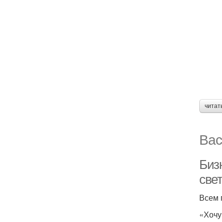
читат
Вас
Биз
све
Всем 
«Хочу