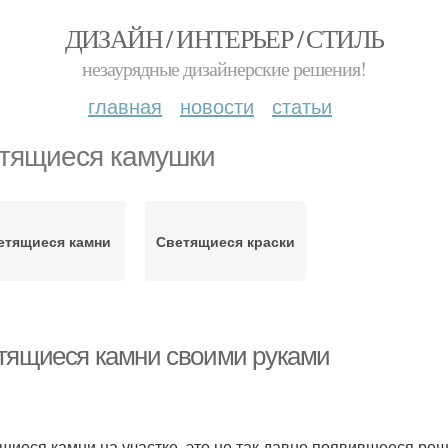
ДИЗАЙН / ИНТЕРЬЕР / СТИЛЬ
незаурядные дизайнерские решения!
главная
новости
статьи
тящиеся камушки
етящиеся камни
Светящиеся краски
тящиеся камни своими руками
щиеся камни на участке, это не так давно появившееся ре