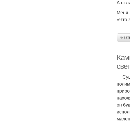
А есл
Меня 
«Что 
читат
Кам
све
Сущес
полим
приро
нахож
он бу
испол
мален