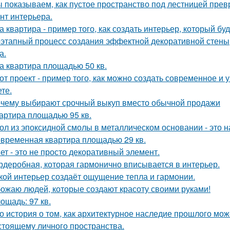
 показываем, как пустое пространство под лестницей пре
нт интерьера.
а квартира - пример того, как создать интерьер, который бу
этапный процесс создания эффектной декоративной стены,
а.
а квартира площадью 50 кв.
от проект - пример того, как можно создать современное и
те.
чему выбирают срочный выкуп вместо обычной продажи
артира площадью 95 кв.
ол из эпоксидной смолы в металлическом основании - это н
временная квартира площадью 29 кв.
ет - это не просто декоративный элемент.
рдеробная, которая гармонично вписывается в интерьер.
кой интерьер создаёт ощущение тепла и гармонии.
ожаю людей, которые создают красоту своими руками!
ощадь: 97 кв.
о история о том, как архитектурное наследие прошлого мож
стоящему личного пространства.