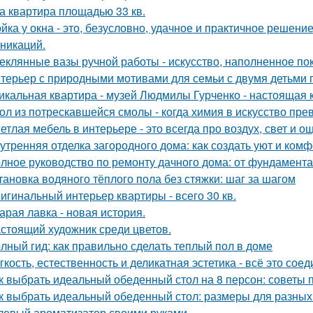
а квартира площадью 33 кв.
йка у окна - это, безусловно, удачное и практичное решени
никаций.
еклянные вазы ручной работы - искусство, наполненное по
терьер с природными мотивами для семьи с двумя детьми 
икальная квартира - музей Людмилы Гурченко - настоящая 
ол из потрескавшейся смолы - когда химия в искусство пре
етлая мебель в интерьере - это всегда про воздух, свет и 
утренняя отделка загородного дома: как создать уют и ком
лное руководство по ремонту дачного дома: от фундамент
тановка водяного тёплого пола без стяжки: шаг за шагом
игинальный интерьер квартиры - всего 30 кв.
арая лавка - новая история.
стоящий художник среди цветов.
лный гид: как правильно сделать теплый пол в доме
гкость, естественность и деликатная эстетика - всё это со
к выбрать идеальный обеденный стол на 8 персон: советы 
к выбрать идеальный обеденный стол: размеры для разных
левый ароматизатор своими руками.