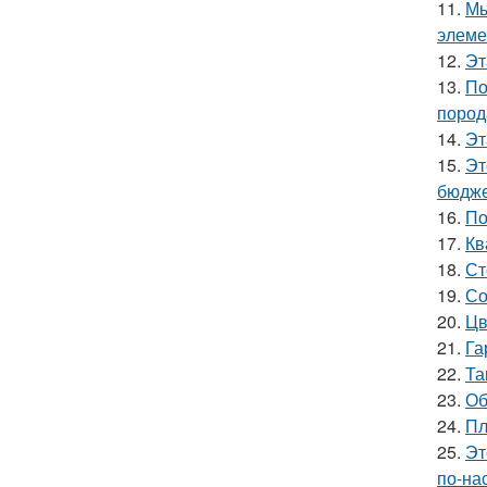
11.
Мы
элеме
12.
Эт
13.
По
пород
14.
Эт
15.
Эт
бюдже
16.
По
17.
Кв
18.
Ст
19.
Со
20.
Цв
21.
Га
22.
Та
23.
Об
24.
Пл
25.
Эт
по-на