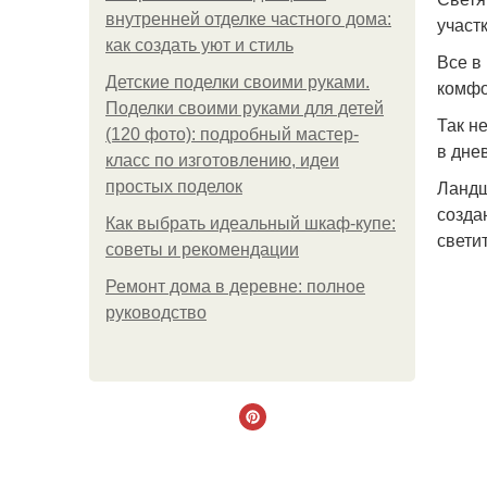
внутренней отделке частного дома:
участк
как создать уют и стиль
Все в
Детские поделки своими руками.
комфо
Поделки своими руками для детей
Так н
(120 фото): подробный мастер-
в дне
класс по изготовлению, идеи
Ландш
простых поделок
созда
Как выбрать идеальный шкаф-купе:
свети
советы и рекомендации
Ремонт дома в деревне: полное
руководство