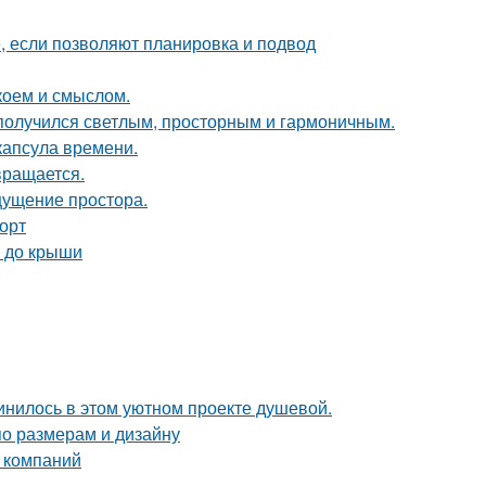
е, если позволяют планировка и подвод
коем и смыслом.
получился светлым, просторным и гармоничным.
капсула времени.
вращается.
ощущение простора.
форт
а до крыши
единилось в этом уютном проекте душевой.
по размерам и дизайну
 компаний