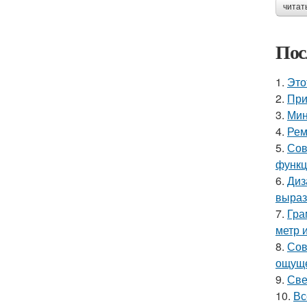
читат
Пос
1.
Это
2.
При
3.
Мин
4.
Рем
5.
Сов
функц
6.
Диз
выраз
7.
Гра
метр 
8.
Сов
ощуще
9.
Све
10.
Вс