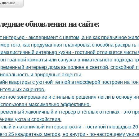
ь дальше →
ледние обновления на сайте:
т интерьер - эксперимент с цветом, а не как привычное жил
мер того, как продуманная планировка способна раскрыть 
ималистичный интерьер кухни - гостиной отличается чист
онт ванной комнаты или санузла внимательного подхода тр
ременный интерьер дома выполнен в светлой, спокойной па
иональность и природные акценты.
айн квартиры с уютной тёплой атмосферой построен на тон
ительных акцентов.
мотное зонирование и стильные решения легли в основу ин
использован максимально эффективно.
ременный лаконичный интерьер в тёплых оттенках - это пр
нием уюта и спокойствия.
тлый и лаконичный интерьер кухни - гостиной площадью 20 
его 25 квадратных метров, но внутри - по-настоящему уник