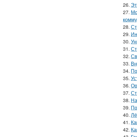
26.
Эт
27.
Мо
комму
28.
Ст
29.
Ин
30.
Ун
31.
Ст
32.
Св
33.
Вн
34.
По
35.
Ус
36.
Ор
37.
Ст
38.
На
39.
По
40.
Лё
41.
Ка
42.
Ка
43.
Ге