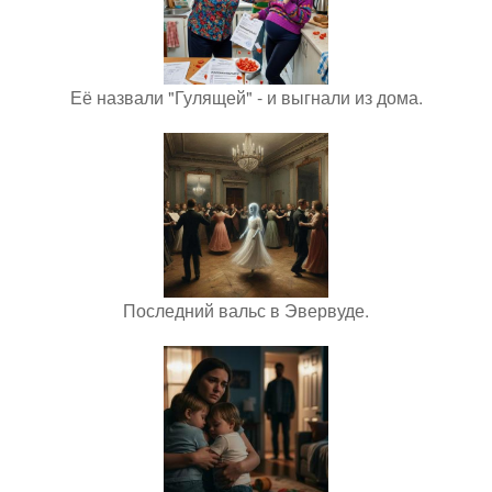
Её назвали "Гулящей" - и выгнали из дома.
Последний вальс в Эвервуде.