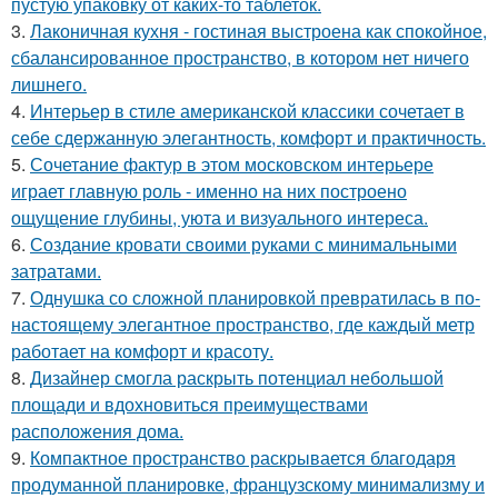
пустую упаковку от каких-то таблеток.
3.
Лаконичная кухня - гостиная выстроена как спокойное,
сбалансированное пространство, в котором нет ничего
лишнего.
4.
Интерьер в стиле американской классики сочетает в
себе сдержанную элегантность, комфорт и практичность.
5.
Сочетание фактур в этом московском интерьере
играет главную роль - именно на них построено
ощущение глубины, уюта и визуального интереса.
6.
Создание кровати своими руками с минимальными
затратами.
7.
Однушка со сложной планировкой превратилась в по-
настоящему элегантное пространство, где каждый метр
работает на комфорт и красоту.
8.
Дизайнер смогла раскрыть потенциал небольшой
площади и вдохновиться преимуществами
расположения дома.
9.
Компактное пространство раскрывается благодаря
продуманной планировке, французскому минимализму и