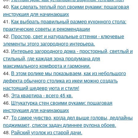
40.
Как сделать теплый пол своими руками: пошаговая
инструкция для начинающих
41.
Как выбрать правильный размер кухонного стола:
практические советы и рекомендации
42.
Простор, свет и натуральные оттенки - ключевые
элементы этого загородного интерьера.
43.
Интерьер загородного дома - просторный, светлый и
стильный, где каждая зона продумана для
максимального комфорта и гармонии.
44.
В этом ролике мы показываем, как из небольшого
дефекта обычного столика из икеи можно создать
настоящий шедевр уюта и стиля!
45.
Эта квартира - всего 45 кв.
46.
Штукатурка стен своими руками: пошаговая
инструкция для начинающих
47.
То самое чувство, когда дел выше головы, дедлайны
поджимают, список задач длиннее рулона обоев.
48.
Райский уголок из старой дачи.