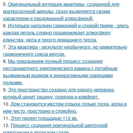
5.
Оригинальный интерьер квартиры, созданной для
краткосрочной аренды, сразу выделяется своим
характером и продуманной атмосферой.
6.
Интерьер наполнен гармонией и спокойствием - здесь
каждая деталь словно поддерживает атмосферу
единства, уюта и тихого домашнего тепла.
7.
Эта квартира - результат необычного, но удивительно
гармоничного союза вкусов.
8.
Мы показываем полный процесс создания
нестандартного электрического камина с потайным
выдвижным ящиком и декоративными парящими
полками.
9.
Это пространство создано для одного человека,
который ценит тишину, порядок и комфорт.
10.
Дом становится местом отдыха только тогда, когда в
нём чисто, просторно и спокойно.
11.
Этот проект площадью 112 кв.
12.
Процесс создания оригинальной цветочной
композиции в японском стиле.