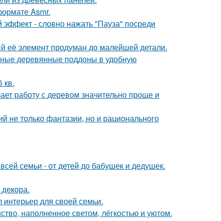
ормате Asmr.
 эффект - словно нажать "Пауза" посреди
ый её элемент продуман до малейшей детали.
чные деревянные поддоны в удобную
 кв.
ает работу с деревом значительно проще и
й не только фантазии, но и рационального
всей семьи - от детей до бабушек и дедушек.
 декора.
л интерьер для своей семьи.
ство, наполненное светом, лёгкостью и уютом.