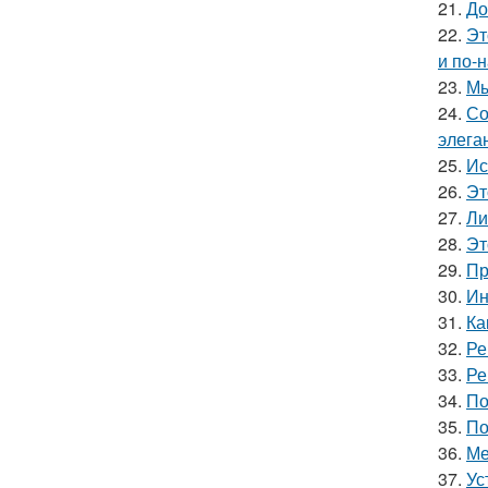
21.
До
22.
Эт
и по-
23.
Мы
24.
Со
элега
25.
Ис
26.
Эт
27.
Ли
28.
Эт
29.
Пр
30.
Ин
31.
Ка
32.
Ре
33.
Ре
34.
По
35.
По
36.
Ме
37.
Ус