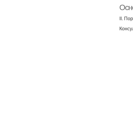
Осн
II. П
Консу