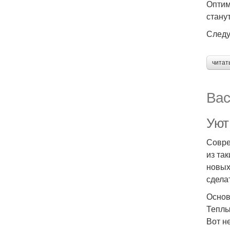
Оптим
стану
Следу
читат
Вас
Уют
Совре
из та
новых
сдела
Основ
Теплы
Вот н