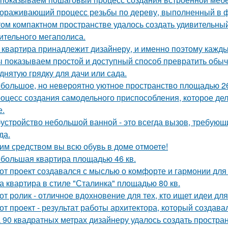
ораживающий процесс резьбы по дереву, выполненный в ф
том компактном пространстве удалось создать удивительный
ительного мегаполиса.
 квартира принадлежит дизайнеру, и именно поэтому кажд
 показываем простой и доступный способ превратить обы
днятую грядку для дачи или сада.
большое, но невероятно уютное пространство площадью 26
оцесс создания самодельного приспособления, которое дел
е.
устройство небольшой ванной - это всегда вызов, требующи
да.
им средством вы всю обувь в доме отмоете!
большая квартира площадью 46 кв.
от проект создавался с мыслью о комфорте и гармонии для 
а квартира в стиле "Сталинка" площадью 80 кв.
от ролик - отличное вдохновение для тех, кто ищет идеи для
от проект - результат работы архитектора, который создава
 90 квадратных метрах дизайнеру удалось создать простран