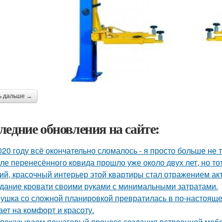
ь дальше →
ледние обновления на сайте:
020 году всё окончательно сломалось - я просто больше не 
ле перенесённого ковида прошло уже около двух лет, но тот
ий, красочный интерьер этой квартиры стал отражением ак
дание кровати своими руками с минимальными затратами.
ушка со сложной планировкой превратилась в по-настоящем
ает на комфорт и красоту.
показываем пошаговый процесс создания встроенной мебе