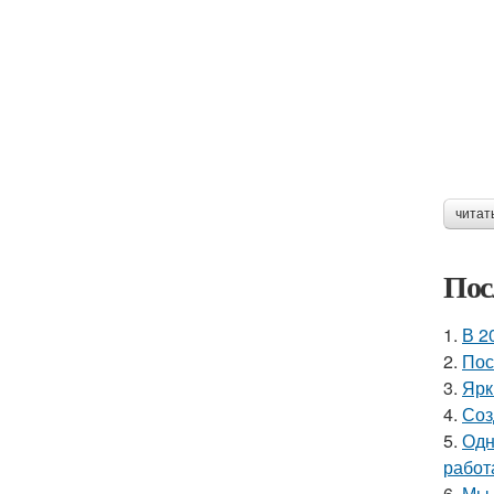
читат
Пос
1.
В 2
2.
Пос
3.
Ярк
4.
Соз
5.
Одн
работ
6.
Мы 