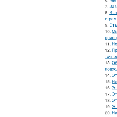
7.
Зав
8.
В э
стрем
9.
Эта
10.
Мы
припо
11.
Не
12.
Пр
точне
13.
Об
подхо
14.
Эт
15.
Не
16.
Эт
17.
Эт
18.
Эт
19.
Эт
20.
На