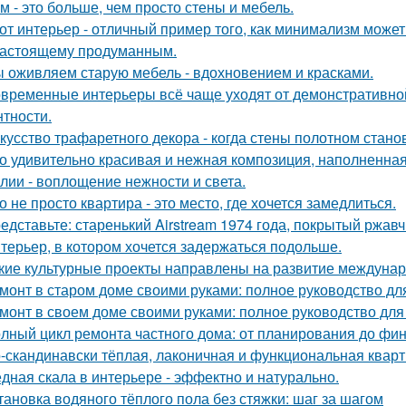
м - это больше, чем просто стены и мебель.
от интерьер - отличный пример того, как минимализм может
настоящему продуманным.
 оживляем старую мебель - вдохновением и красками.
временные интерьеры всё чаще уходят от демонстративно
нтности.
кусство трафаретного декора - когда стены полотном стано
о удивительно красивая и нежная композиция, наполненная
лии - воплощение нежности и света.
о не просто квартира - это место, где хочется замедлиться.
едставьте: старенький Airstream 1974 года, покрытый ржав
терьер, в котором хочется задержаться подольше.
кие культурные проекты направлены на развитие междунар
монт в старом доме своими руками: полное руководство д
монт в своем доме своими руками: полное руководство дл
лный цикл ремонта частного дома: от планирования до фи
-скандинавски тёплая, лаконичная и функциональная кварти
дная скала в интерьере - эффектно и натурально.
тановка водяного тёплого пола без стяжки: шаг за шагом