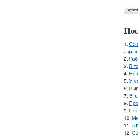
читат
Пос
1.
Со 
справ
2.
Раб
3.
В т
4.
Неп
5.
У м
6.
Выг
7.
Это
8.
Пре
9.
Пок
10.
Мы
11.
Эт
12.
Со