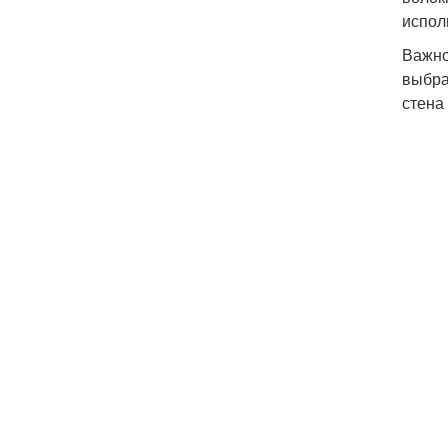
испол
Важно
выбра
стена