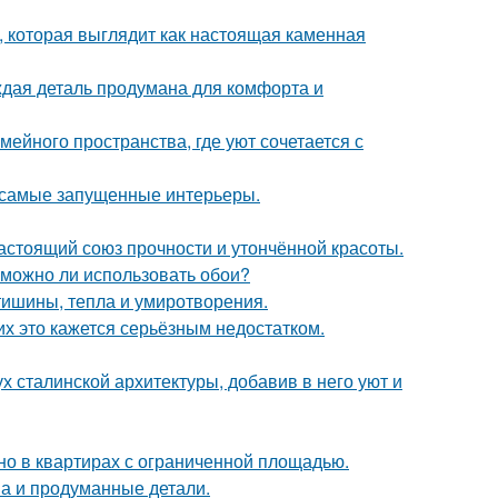
 которая выглядит как настоящая каменная
аждая деталь продумана для комфорта и
ейного пространства, где уют сочетается с
в самые запущенные интерьеры.
астоящий союз прочности и утончённой красоты.
 можно ли использовать обои?
ишины, тепла и умиротворения.
их это кажется серьёзным недостатком.
х сталинской архитектуры, добавив в него уют и
но в квартирах с ограниченной площадью.
она и продуманные детали.