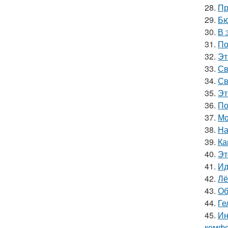
28.
Пр
29.
Бю
30.
В 
31.
По
32.
Эт
33.
Св
34.
Св
35.
Эт
36.
По
37.
Мо
38.
На
39.
Ка
40.
Эт
41.
Ид
42.
Лё
43.
Об
44.
Ге
45.
Ин
комфо