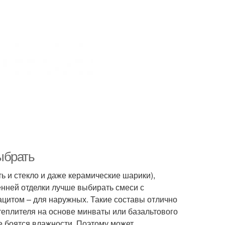
выбрать
ть и стекло и даже керамические шарики),
ренней отделки лучше выбирать смеси с
ацитом – для наружных. Такие составы отлично
утеплителя на основе минваты или базальтового
не боятся влажности. Поэтому может