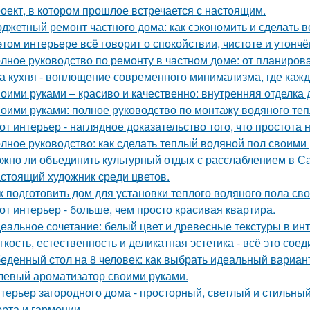
оект, в котором прошлое встречается с настоящим.
джетный ремонт частного дома: как сэкономить и сделать 
этом интерьере всё говорит о спокойствии, чистоте и утончё
лное руководство по ремонту в частном доме: от планиро
а кухня - воплощение современного минимализма, где каж
оими руками – красиво и качественно: внутренняя отделка
оими руками: полное руководство по монтажу водяного теп
от интерьер - наглядное доказательство того, что простота 
лное руководство: как сделать теплый водяной пол своими
жно ли объединить культурный отдых с расслаблением в С
стоящий художник среди цветов.
к подготовить дом для установки теплого водяного пола св
от интерьер - больше, чем просто красивая квартира.
еальное сочетание: белый цвет и древесные текстуры в инт
гкость, естественность и деликатная эстетика - всё это со
еденный стол на 8 человек: как выбрать идеальный вариан
левый ароматизатор своими руками.
терьер загородного дома - просторный, светлый и стильны
рта и гармонии.