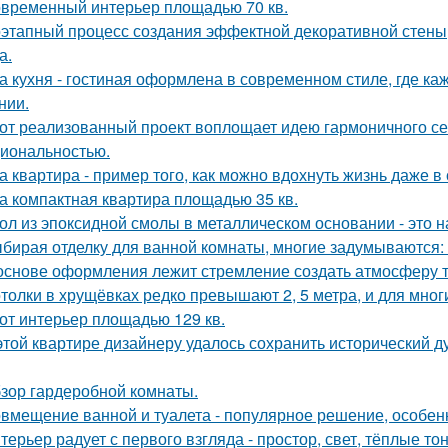
временный интерьер площадью 70 кв.
этапный процесс создания эффектной декоративной стены,
а.
а кухня - гостиная оформлена в современном стиле, где к
нии.
от реализованный проект воплощает идею гармоничного сем
иональностью.
а квартира - пример того, как можно вдохнуть жизнь даже 
а компактная квартира площадью 35 кв.
ол из эпоксидной смолы в металлическом основании - это н
бирая отделку для ванной комнаты, многие задумываются:
основе оформления лежит стремление создать атмосферу т
толки в хрущёвках редко превышают 2, 5 метра, и для мног
от интерьер площадью 129 кв.
этой квартире дизайнеру удалось сохранить исторический ду
зор гардеробной комнаты.
вмещение ванной и туалета - популярное решение, особен
терьер радует с первого взгляда - простор, свет, тёплые т