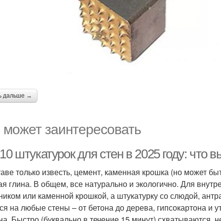
ь дальше →
 может заинтересовать
10 штукатурок для стен в 2025 году: что 
таве только известь, цемент, каменная крошка (но может бы
ая глина. В общем, все натурально и экологично. Для внут
ником или каменной крошкой, а штукатурку со слюдой, антр
ся на любые стены – от бетона до дерева, гипсокартона и 
на. Быстро (буквально в течение 15 минут) схватываются, 