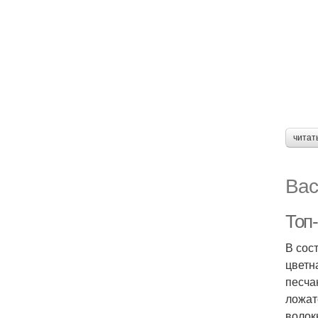
читат
Вас
Топ-
В сос
цветн
песча
ложат
волок