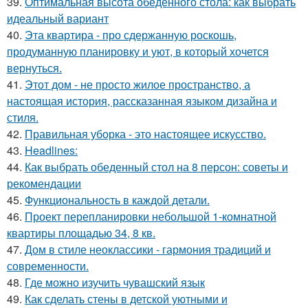
39.
Оптимальная высота обеденного стола: как выбрать
идеальный вариант
40.
Эта квартира - про сдержанную роскошь,
продуманную планировку и уют, в который хочется
вернуться.
41.
Этот дом - не просто жилое пространство, а
настоящая история, рассказанная языком дизайна и
стиля.
42.
Правильная уборка - это настоящее искусство.
43.
Headlines:
44.
Как выбрать обеденный стол на 8 персон: советы и
рекомендации
45.
Функциональность в каждой детали.
46.
Проект перепланировки небольшой 1-комнатной
квартиры площадью 34, 8 кв.
47.
Дом в стиле неоклассики - гармония традиций и
современности.
48.
Где можно изучить чувашский язык
49.
Как сделать стены в детской уютными и