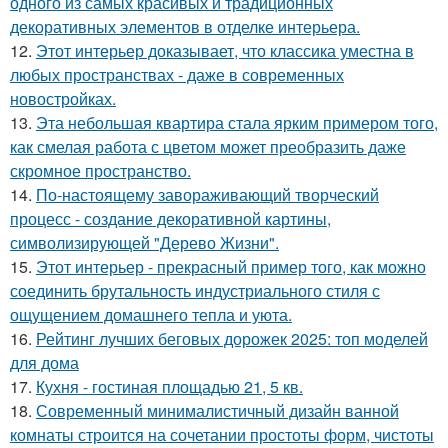
одного из самых красивых и традиционных
декоративных элементов в отделке интерьера.
12.
Этот интерьер доказывает, что классика уместна в
любых пространствах - даже в современных
новостройках.
13.
Эта небольшая квартира стала ярким примером того,
как смелая работа с цветом может преобразить даже
скромное пространство.
14.
По-настоящему завораживающий творческий
процесс - создание декоративной картины,
символизирующей "Дерево Жизни".
15.
Этот интерьер - прекрасный пример того, как можно
соединить брутальность индустриального стиля с
ощущением домашнего тепла и уюта.
16.
Рейтинг лучших беговых дорожек 2025: топ моделей
для дома
17.
Кухня - гостиная площадью 21, 5 кв.
18.
Современный минималистичный дизайн ванной
комнаты строится на сочетании простоты форм, чистоты