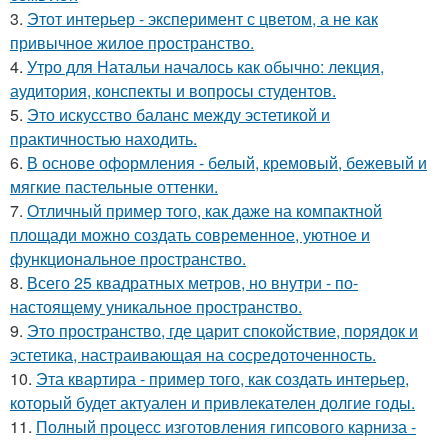
3.
Этот интерьер - эксперимент с цветом, а не как
привычное жилое пространство.
4.
Утро для Натальи началось как обычно: лекция,
аудитория, конспекты и вопросы студентов.
5.
Это искусство баланс между эстетикой и
практичностью находить.
6.
В основе оформления - белый, кремовый, бежевый и
мягкие пастельные оттенки.
7.
Отличный пример того, как даже на компактной
площади можно создать современное, уютное и
функциональное пространство.
8.
Всего 25 квадратных метров, но внутри - по-
настоящему уникальное пространство.
9.
Это пространство, где царит спокойствие, порядок и
эстетика, настраивающая на сосредоточенность.
10.
Эта квартира - пример того, как создать интерьер,
который будет актуален и привлекателен долгие годы.
11.
Полный процесс изготовления гипсового карниза -