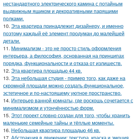
нестандартного электрического камина с потайным
выдвижным ящиком и декоративными парящими
полками.
10.
Эта квартира принадлежит дизайнеру, и именно
поэтому каждый её элемент продуман до малейшей
детали.
11.
Минимализм - это не просто стиль оформления
интерьера, а философия, основанная на принципах
порядка, функциональности и отказа от излишеств.
12.
Эта квартира площадью 44 кв.
13.
Эта небольшая студия - пример того, как даже на
скромной площади можно создать функциональное,
эстетичное и по-настоящему уютное пространство.
14.
Интерьер ванной комнаты, где роскошь сочетается с
минимализмом и утончённостью форм.
15.
Этот проект словно создан для того, чтобы хранить
маленькие семейные тайны и тёплые моменты.
16.
Небольшая квартира площадью 46 кв.
17.
Абстракция в движении: текстура, краска и эмоция.