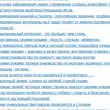
основе оформления лежит стремление создать атмосферу т
а просторная квартира площадью 99 кв.
вмещение ванной и туалета - популярное решение, особен
временные интерьеры всё чаще уходят от демонстративно
нтности.
андинавский интерьер - это больше, чем стиль.
ея декора своими руками - просто, стильно, эффектно.
к превратить убитый дом в уютный уголок: пошаговое руко
оими руками – красиво и качественно: внутренняя отделка
лное руководство по ремонту частного дома внутри
оими руками: полное руководство по монтажу водяного теп
ощадь - не враг.
огда хочется просто остановиться и посмотреть ….
азочный домик, словно из доброй старой сказки.
ожаю людей, которые умеют творить красоту своими рукам
гда интерьеру хочется придать глубину, страсть и благород
вится настоящей Находкой.
кие уникальные фестивали проводятся в столице