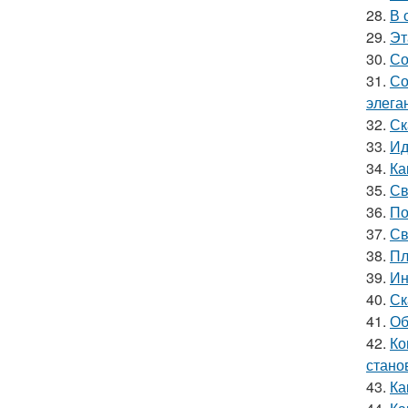
28.
В 
29.
Эт
30.
Со
31.
Со
элега
32.
Ск
33.
Ид
34.
Ка
35.
Св
36.
По
37.
Св
38.
Пл
39.
Ин
40.
Ск
41.
Об
42.
Ко
стано
43.
Ка