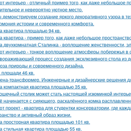
от интерьер - отличный пример того, как даже небольшое 
ительное и невероятно уютное место.
 демонстрируем создание яркого декоративного узора в т
рмония истории и современного комфорта.
а квартира площадью 94 кв.
а квартира - пример того, как даже небольшое пространство
а двухкомнатная Сталинка - воплощение женственности, эле
от интерьер - тонкое воплощение атмосферы побережья в 
вораживающий процесс создания эксклюзивного стола из д
оза природы и современного дизайна.
 площади 46 кв.
ена-трансформер. Инженерные и дизайнерские решения д
а компактная квартира площадью 35 кв.
ошечный столик может стать настоящей изюминкой интерьер
ё начинается с сияющего, раскалённого комка расплавленно
от проект - квартира для студентки консерватории, где каж
ранство и активный образ жизни.
а просторная квартира площадью 101 кв.
а стильная квартира площадью 55 кв.