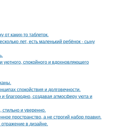
 от каких-то таблеток.
сколько лет, есть маленький ребёнок - сыну
ь.
ии уютного, спокойного и вдохновляющего
каны.
нципах спокойствия и долговечности.
 и благородно, создавая атмосферу уюта и
 стильно и уверенно.
ное пространство, а не строгий набор правил.
 отражение в дизайне.