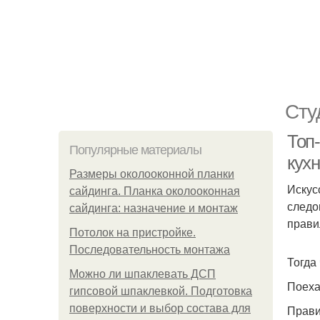
Сту
Топ-
Популярные материалы
кух
Размеры околооконной планки
Искус
сайдинга. Планка околооконная
следо
сайдинга: назначение и монтаж
прави
Потолок на пристройке.
Последовательность монтажа
Тогда 
Можно ли шпаклевать ДСП
Поеха
гипсовой шпаклевкой. Подготовка
поверхности и выбор состава для
Прави