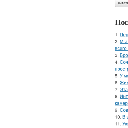
читат
Пос
1.
Пер
2.
Мы 
всего 
3.
Бро
4.
Соч
прост
5.
У м
6.
Жил
7.
Эта
8.
Инт
камер
9.
Сов
10.
В 
11.
Ую