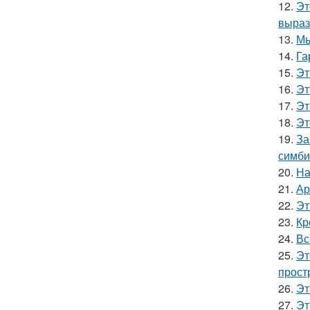
12.
Эт
выраз
13.
Мы
14.
Га
15.
Эт
16.
Эт
17.
Эт
18.
Эт
19.
За
симби
20.
На
21.
Ар
22.
Эт
23.
Кр
24.
Вс
25.
Эт
прост
26.
Эт
27.
Эт