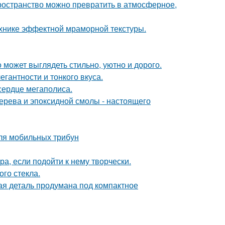
пространство можно превратить в атмосферное,
ехнике эффектной мраморной текстуры.
 может выглядеть стильно, уютно и дорого.
гантности и тонкого вкуса.
сердце мегаполиса.
ерева и эпоксидной смолы - настоящего
ля мобильных трибун
а, если подойти к нему творчески.
го стекла.
дая деталь продумана под компактное