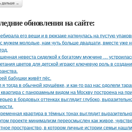
ь дальше →
ледние обновления на сайте:
ебирала его вещи и в рюкзаке наткнулась на пустую упаковку
с мужем молодые, нам чуть больше двадцати, вместе уже не
год.
шенная невеста сиделкой к богатому мужчине … устроилас
етания цветов для детской играют ключевую роль в создан
ранства.
оей бабушки живёт пёс.
 я тогда в обычной хрущёвке, и как-то раз нас одолели тара
 квартира с панорамным видом на Москву построена на при
ерьер в бордовых оттенках выглядит глубоко, выразительно
ности.
ременная квартира в тёмных тонах выглядит выразительно,
этом проекте минимализм переосмыслен как живое, чувствен
тное пространство, в котором личные истории семьи нашли