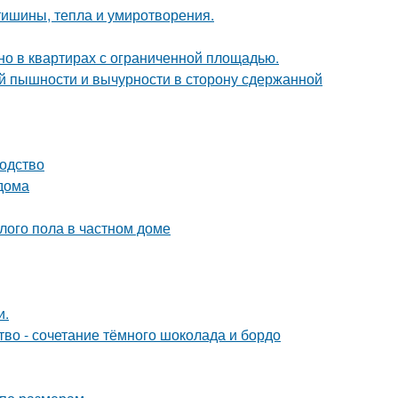
ишины, тепла и умиротворения.
но в квартирах с ограниченной площадью.
й пышности и вычурности в сторону сдержанной
водство
 дома
лого пола в частном доме
и.
ство - сочетание тёмного шоколада и бордо