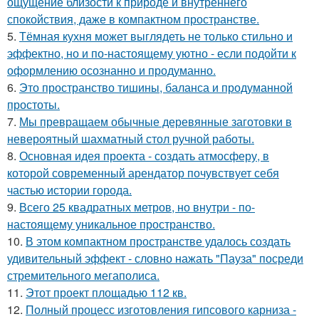
ощущение близости к природе и внутреннего
спокойствия, даже в компактном пространстве.
5.
Тёмная кухня может выглядеть не только стильно и
эффектно, но и по-настоящему уютно - если подойти к
оформлению осознанно и продуманно.
6.
Это пространство тишины, баланса и продуманной
простоты.
7.
Мы превращаем обычные деревянные заготовки в
невероятный шахматный стол ручной работы.
8.
Основная идея проекта - создать атмосферу, в
которой современный арендатор почувствует себя
частью истории города.
9.
Всего 25 квадратных метров, но внутри - по-
настоящему уникальное пространство.
10.
В этом компактном пространстве удалось создать
удивительный эффект - словно нажать "Пауза" посреди
стремительного мегаполиса.
11.
Этот проект площадью 112 кв.
12.
Полный процесс изготовления гипсового карниза -