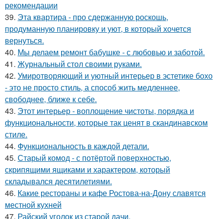
рекомендации
39.
Эта квартира - про сдержанную роскошь,
продуманную планировку и уют, в который хочется
вернуться.
40.
Мы делаем ремонт бабушке - с любовью и заботой.
41.
Журнальный стол своими руками.
42.
Умиротворяющий и уютный интерьер в эстетике бохо
- это не просто стиль, а способ жить медленнее,
свободнее, ближе к себе.
43.
Этот интерьер - воплощение чистоты, порядка и
функциональности, которые так ценят в скандинавском
стиле.
44.
Функциональность в каждой детали.
45.
Старый комод - с потёртой поверхностью,
скрипящими ящиками и характером, который
складывался десятилетиями.
46.
Какие рестораны и кафе Ростова-на-Дону славятся
местной кухней
47.
Райский уголок из старой дачи.