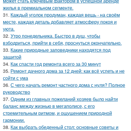
может стать ключевым фактором в успешной аренде
жилья в премиальном сегменте.
31.
Каждый уголок продуман, каждая вещь - на своём
месте, каждая деталь добавляет атмосферу покоя и
уюта.
32.
Утро понедельника. Быстро в душ, чтобы
взбодриться, прийти в себя, проснуться окончательно.
33.
Какие природные заповедники находятся под
защитой
34.
Как спасти год ремонта всего за 30 минут
35.
Ремонт дачного дома за 12 дней: как всё успеть и не
сойти с ума
36.
С чего начать ремонт частного дома с нуля? Полное
руководство
37.
Одним из главных пожеланий хозяев было найти
баланс между жизнью в мегаполисе, с его
стремительным ритмом, и ощущением природной
гармонии.
38.
Как выбрать обеденный стол: основные советы и