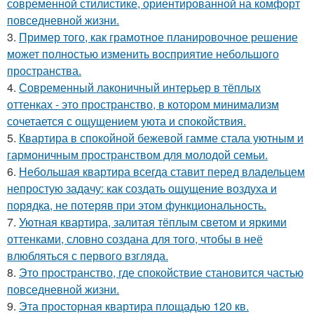
современной стилистике, ориентированной на комфорт
повседневной жизни.
3.
Пример того, как грамотное планировочное решение
может полностью изменить восприятие небольшого
пространства.
4.
Современный лаконичный интерьер в тёплых
оттенках - это пространство, в котором минимализм
сочетается с ощущением уюта и спокойствия.
5.
Квартира в спокойной бежевой гамме стала уютным и
гармоничным пространством для молодой семьи.
6.
Небольшая квартира всегда ставит перед владельцем
непростую задачу: как создать ощущение воздуха и
порядка, не потеряв при этом функциональность.
7.
Уютная квартира, залитая тёплым светом и яркими
оттенками, словно создана для того, чтобы в неё
влюбляться с первого взгляда.
8.
Это пространство, где спокойствие становится частью
повседневной жизни.
9.
Эта просторная квартира площадью 120 кв.