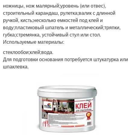
ножницы, нож малярный;уровень (или отвес),
строительный карандаш, рулетка;валик с длинной
ручкой, кисть;несколько емкостей под клей и
воду;пластиковый шпатель и металлический;тряпки,
губка;стремянка, устойчивый стул или стол.
Используемые материалы:
стеклообои;клей;вода.
Для подготовки основания потребуется штукатурка или
шпаклевка.