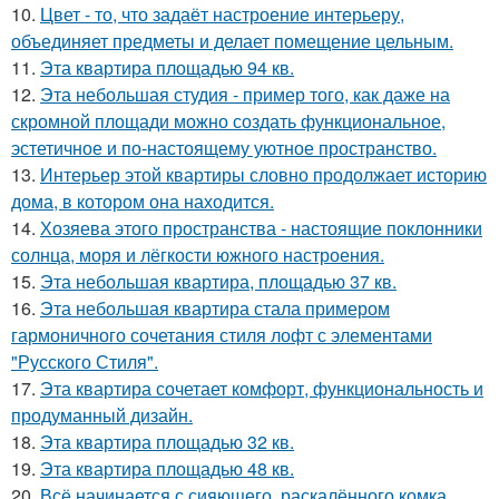
10.
Цвет - то, что задаёт настроение интерьеру,
объединяет предметы и делает помещение цельным.
11.
Эта квартира площадью 94 кв.
12.
Эта небольшая студия - пример того, как даже на
скромной площади можно создать функциональное,
эстетичное и по-настоящему уютное пространство.
13.
Интерьер этой квартиры словно продолжает историю
дома, в котором она находится.
14.
Хозяева этого пространства - настоящие поклонники
солнца, моря и лёгкости южного настроения.
15.
Эта небольшая квартира, площадью 37 кв.
16.
Эта небольшая квартира стала примером
гармоничного сочетания стиля лофт с элементами
"Русского Стиля".
17.
Эта квартира сочетает комфорт, функциональность и
продуманный дизайн.
18.
Эта квартира площадью 32 кв.
19.
Эта квартира площадью 48 кв.
20.
Всё начинается с сияющего, раскалённого комка