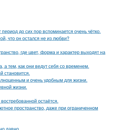
 период до сих пор вспоминается очень чётко.
й, что он остался не из любви?
ранство, где цвет, форма и характер выходят на
, а тем, как они ведут себя со временем.
й становится.
полноценным и очень удобным для жизни.
евной жизни.
 востребованной остаётся.
 уютное пространство, даже при ограниченном
но давно.