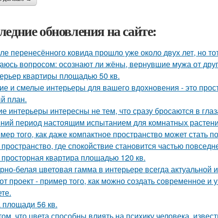
ледние обновления на сайте:
ле перенесённого ковида прошло уже около двух лет, но тот
аюсь вопросом: осознают ли жёны, вернувшие мужа от друго
ерьер квартиры площадью 50 кв.
ие и смелые интерьеры для вашего вдохновения - это прост
й план.
ие интерьеры интересны не тем, что сразу бросаются в глаза
ний период настоящим испытанием для комнатных растени
мер того, как даже компактное пространство может стать 
 пространство, где спокойствие становится частью повседн
 просторная квартира площадью 120 кв.
рно-белая цветовая гамма в интерьере всегда актуальной и
от проект - пример того, как можно создать современное и
те.
 площади 56 кв.
том, что цвета способны влиять на психику человека, извест