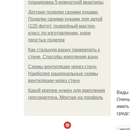
планировка 5-комнатной квартиры
Детские поделки своими руками.
Поделки своими руками для детей
(120 фото): подробный мастер-
класс по изготовлению, идеи
простых поделок
Как стальную ванну прикрепить к
стене. Способы крепления ванн
Схемы вентиляции через стену.
Наиболее рациональные схемы
вентиляции через стену
Какой крепеж нужен для крепления
Виды 
гипсокартона. Монтаж на профиль
Очень
иметь
средс
читат