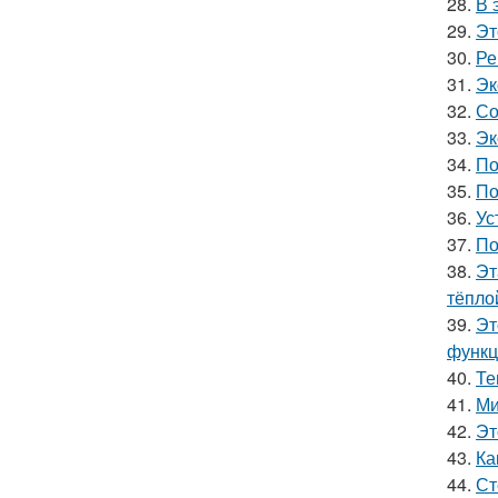
28.
В 
29.
Эт
30.
Ре
31.
Эк
32.
Со
33.
Эк
34.
По
35.
По
36.
Ус
37.
По
38.
Эт
тёпло
39.
Эт
функц
40.
Те
41.
Ми
42.
Эт
43.
Ка
44.
Ст