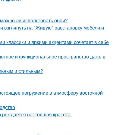
 можно ли использовать обои?
ми взглянуть на "Живую" расстановку мебели и
 классики и яркими акцентами сочетает в себе
ь уютное и функциональное пространство даже в
альным и стильным?
настоящее погружение в атмосферу восточной
водство
го рождается настоящая красота.