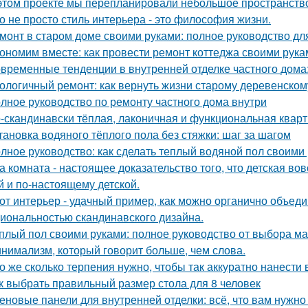
этом проекте мы перепланировали небольшое пространство 
о не просто стиль интерьера - это философия жизни.
монт в старом доме своими руками: полное руководство д
ономим вместе: как провести ремонт коттеджа своими рука
временные тенденции в внутренней отделке частного дома: 
ологичный ремонт: как вернуть жизни старому деревенском
лное руководство по ремонту частного дома внутри
-скандинавски тёплая, лаконичная и функциональная кварти
тановка водяного тёплого пола без стяжки: шаг за шагом
лное руководство: как сделать теплый водяной пол своими
а комната - настоящее доказательство того, что детская во
й и по-настоящему детской.
от интерьер - удачный пример, как можно органично объед
иональностью скандинавского дизайна.
плый пол своими руками: полное руководство от выбора ма
нимализм, который говорит больше, чем слова.
о же сколько терпения нужно, чтобы так аккуратно нанести в
к выбрать правильный размер стола для 8 человек
еновые панели для внутренней отделки: всё, что вам нужно