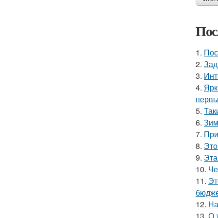
Пос
1.
Пос
2.
Зад
3.
Инт
4.
Ярк
первы
5.
Так
6.
Зим
7.
При
8.
Это
9.
Эта
10.
Че
11.
Эт
бюдже
12.
На
13.
О 