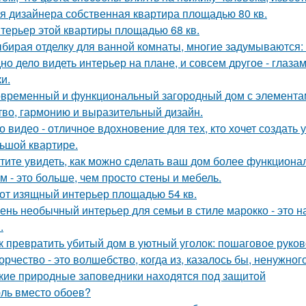
я дизайнера собственная квартира площадью 80 кв.
терьер этой квартиры площадью 68 кв.
бирая отделку для ванной комнаты, многие задумываются:
но дело видеть интерьер на плане, и совсем другое - глаза
и.
временный и функциональный загородный дом с элементами
тво, гармонию и выразительный дизайн.
о видео - отличное вдохновение для тех, кто хочет создат
ьшой квартире.
тите увидеть, как можно сделать ваш дом более функцион
м - это больше, чем просто стены и мебель.
от изящный интерьер площадью 54 кв.
ень необычный интерьер для семьи в стиле марокко - это 
.
к превратить убитый дом в уютный уголок: пошаговое руко
орчество - это волшебство, когда из, казалось бы, ненужно
кие природные заповедники находятся под защитой
ль вместо обоев?