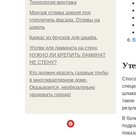
Технология монтажа
Монтаж отлива цоколя под
утеплитель фасада. Отливы на
цоколь
Каркас из брусков для шкафа.
В
Уголки для ламината на стену.
НУЖНО ЛИ КРЕПИТЬ ЛАМИНАТ
Уте
НЕ СТЕНУ?
Кто должен красить газовые трубы
Спосо
в многоквартирном доме.
специ
Оказывается, необязательно
шлако
уродовать города!
такое
резул
В бол
подра
показ