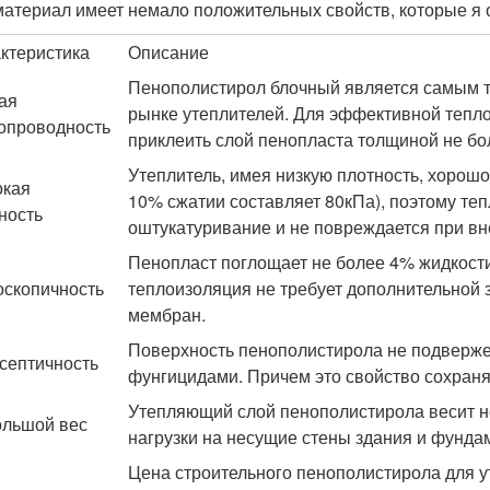
материал имеет немало положительных свойств, которые я 
ктеристика
Описание
Пенополистирол блочный является самым 
ая
рынке утеплителей. Для эффективной тепл
опроводность
приклеить слой пенопласта толщиной не бо
Утеплитель, имея низкую плотность, хорошо
окая
10% сжатии составляет 80кПа), поэтому т
ность
оштукатуривание и не повреждается при в
Пенопласт поглощает не более 4% жидкости
оскопичность
теплоизоляция не требует дополнительной
мембран.
Поверхность пенополистирола не подверже
септичность
фунгицидами. Причем это свойство сохраняе
Утепляющий слой пенополистирола весит н
льшой вес
нагрузки на несущие стены здания и фунда
Цена строительного пенополистирола для у