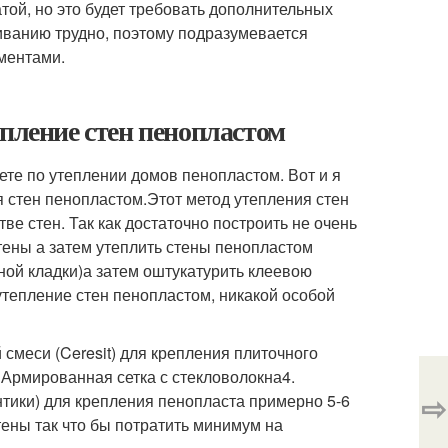
ой, но это будет требовать дополнительных
иванию трудно, поэтому подразумевается
ментами.
епление стен пенопластом
те по утеплении домов пенопластом. Вот и я
я стен пенопластом.Этот метод утепления стен
ве стен. Так как достаточно построить не очень
стены а затем утеплить стены пенопластом
чной кладки)а затем оштукатурить клеевою
утепление стен пенопластом, никакой особой
смеси (Ceresit) для крепления плиточного
 Армированная сетка с стекловолокна4.
⇨
нтики) для крепления пенопласта примерно 5-6
стены так что бы потратить минимум на