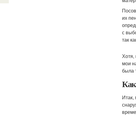
матер
Посов
их пе
опред
с выб
так к
Хотя,
мои н
была 
Как
Итак,
снару
време