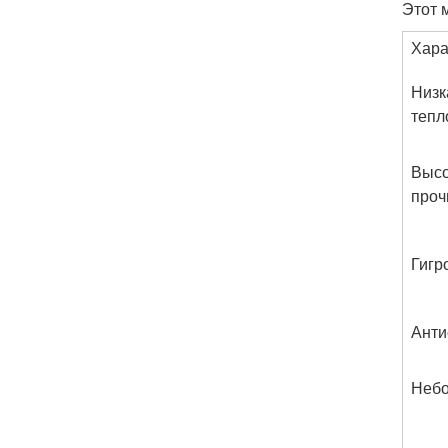
Этот 
Хара
Низк
тепл
Выс
проч
Гигр
Анти
Небо