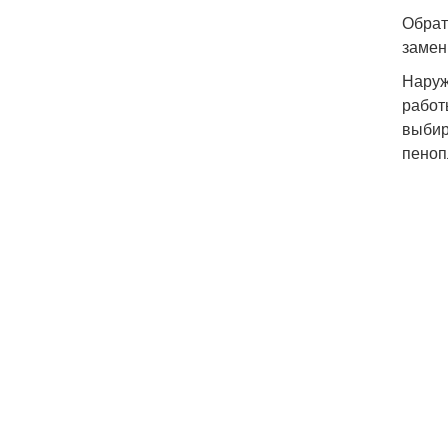
Обрат
замен
Наруж
работ
выбир
пеноп