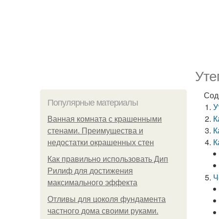
Уте
Сод
Популярные материалы
У
К
Ванная комната с крашенными
К
стенами. Преимущества и
К
недостатки окрашенных стен
Как правильно использовать Дип
Рилиф для достижения
Ч
максимального эффекта
Отливы для цоколя фундамента
частного дома своими руками.