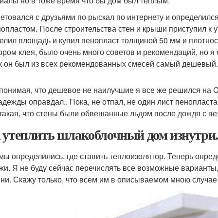
иалы но в тоже время что бы дом был теплым.
етовался с друзьями по рыскал по интернету и определился
нопластом. После строительства стен и крыши приступил к 
елил площадь и купил пенопласт толщиной 50 мм и плотно
ором клея, было очень много советов и рекомендаций, но я 
ак он был из всех рекомендованных смесей самый дешевый.
 понимая, что дешевое не наилучшие я все же решился на Ce
адежды оправдал.. Пока, не отпал, не один лист пенопласта 
такая, что стены были обвешанные льдом после дождя с вет
 утеплить шлакоблочный дом изнутри.
 мы определились, где ставить теплоизолятор. Теперь опре
жи. Я не буду сейчас перечислять все возможные варианты,
ни. Скажу только, что всем им в описываемом мною случае