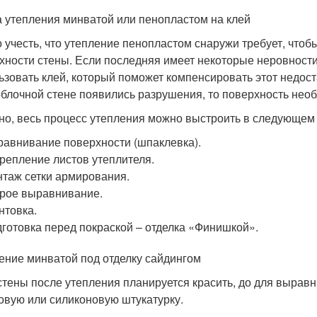
 утепления минватой или пенопластом на клей
 учесть, что утепление пенопластом снаружи требует, чтоб
хности стены. Если последняя имеет некоторые неровности
ьзовать клей, который поможет компенсировать этот недост
блочной стене появились разрушения, то поверхность нео
но, весь процесс утепления можно выстроить в следующем
авнивание поверхности (шпаклевка).
репление листов утеплителя.
таж сетки армирования.
рое выравнивание.
нтовка.
готовка перед покраской – отделка «Финишкой».
ение минватой под отделку сайдингом
стены после утепления планируется красить, до для вырав
овую или силиконовую штукатурку.