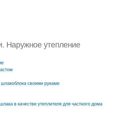
и. Наружное утепление
ие
ластом
з шлакоблока своими руками
лака в качестве утеплителя для частного дома