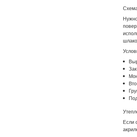
Схема
Нужно
повер
испол
шлако
Услов
Выр
Зак
Мон
Вто
Гру
Под
Утепл
Если 
акрил