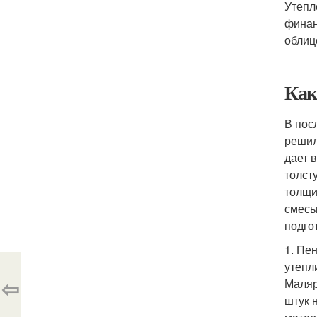
Утепл
финан
облиц
Как
В пос
решил
дает 
толст
толщи
смесь
подго
1. Пе
утепл
⇦
Маляр
штук 