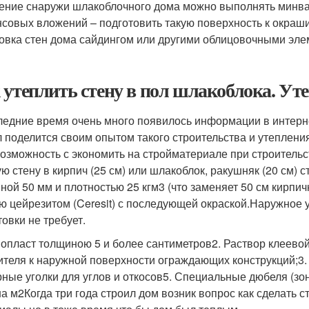
ение снаружи шлакоблочного дома можно выполнять минват
совых вложений – подготовить такую поверхность к окраш
овка стен дома сайдингом или другими облицовочными эле
 утеплить стену в пол шлакоблока. Ут
ледние время очень много появилось информации в интерне
 поделится своим опытом такого строительства и утеплени
возможность с экономить на стройматериале при строительст
ую стену в кирпич (25 см) или шлакоблок, ракушняк (20 см) 
ной 50 мм и плотностью 25 кгм3 (что заменяет 50 см кирпи
ю цейрезитом (Ceresit) с последующей окраской.Наружное 
товки не требует.
нопласт толщиною 5 и более сантиметров2. Раствор клеевой 
ителя к наружной поверхности ограждающих конструкций;3.
ные уголки для углов и откосов5. Специальные дюбеля (зо
на м2Когда три года строил дом возник вопрос как сделать 