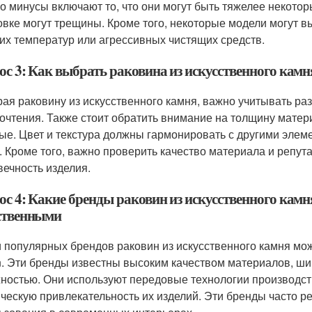
о минусы включают то, что они могут быть тяжелее некотор
овке могут трещины. Кроме того, некоторые модели могут 
их температур или агрессивных чистящих средств.
ос 3: Как выбрать раковина из искусственного камн
ая раковину из искусственного камня, важно учитывать ра
очтения. Также стоит обратить внимание на толщину матери
ые. Цвет и текстура должны гармонировать с другими элем
. Кроме того, важно проверить качество материала и репут
вечность изделия.
ос 4: Какие бренды раковин из искусственного ка
ственными
 популярных брендов раковин из искусственного камня можн
n. Эти бренды известны высоким качеством материалов, шир
ностью. Они используют передовые технологии производств
ическую привлекательность их изделий. Эти бренды часто 