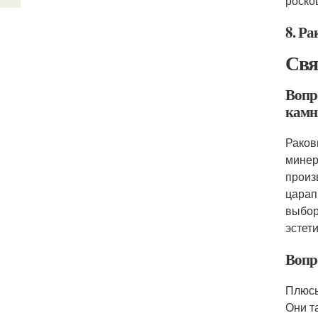
роско
8. Р
Свя
Вопро
камн
Раков
минер
произ
царап
выбор
эстет
Вопр
Плюсы
Они т