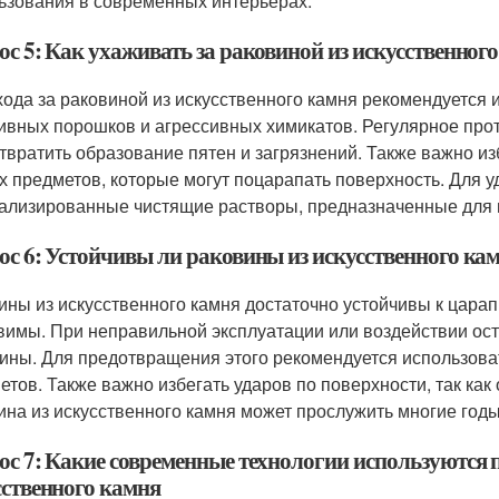
ьзования в современных интерьерах.
ос 5: Как ухаживать за раковиной из искусственног
хода за раковиной из искусственного камня рекомендуется 
ивных порошков и агрессивных химикатов. Регулярное про
твратить образование пятен и загрязнений. Также важно из
х предметов, которые могут поцарапать поверхность. Для 
ализированные чистящие растворы, предназначенные для и
ос 6: Устойчивы ли раковины из искусственного ка
ины из искусственного камня достаточно устойчивы к царап
вимы. При неправильной эксплуатации или воздействии ос
ины. Для предотвращения этого рекомендуется использоват
етов. Также важно избегать ударов по поверхности, так как
ина из искусственного камня может прослужить многие годы
ос 7: Какие современные технологии используются п
сственного камня