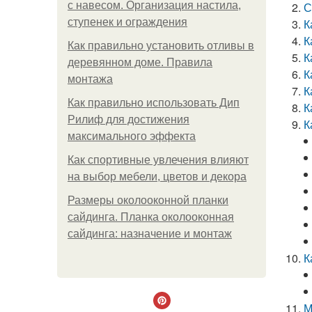
с навесом. Организация настила,
С
ступенек и ограждения
К
К
Как правильно установить отливы в
К
деревянном доме. Правила
К
монтажа
К
Как правильно использовать Дип
К
Рилиф для достижения
К
максимального эффекта
Как спортивные увлечения влияют
на выбор мебели, цветов и декора
Размеры околооконной планки
сайдинга. Планка околооконная
сайдинга: назначение и монтаж
К
М