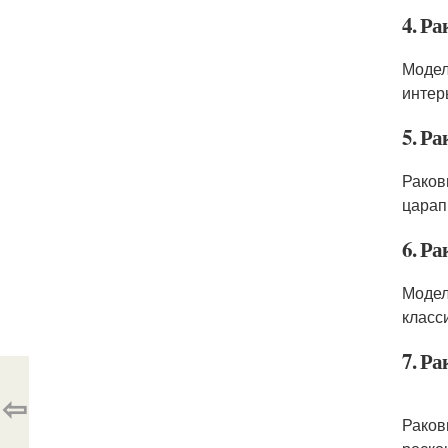
4. Р
Модел
интер
5. Ра
Раков
царап
6. Р
Модел
класс
7. Ра
⇦
Раков