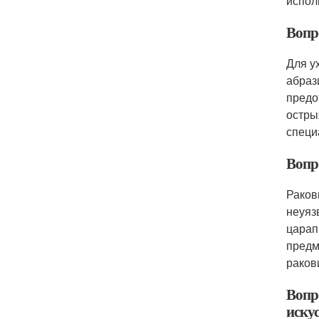
испол
Вопр
Для у
абраз
предо
остры
специ
Вопр
Раков
неуяз
царап
предм
раков
Вопр
иску