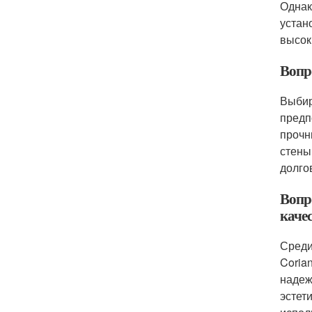
Однак
устан
высок
Вопр
Выбир
предп
прочн
стены
долго
Вопр
каче
Среди
Coria
надеж
эстет