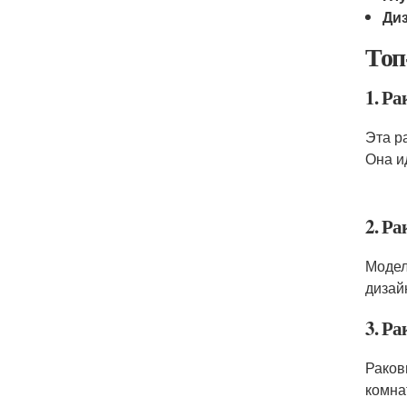
Ди
Топ
1. Р
Эта р
Она и
2. Р
Модел
дизай
3. Р
Раков
комна