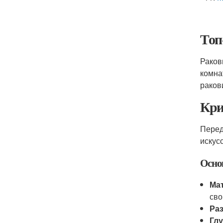
Топ
Раков
комна
раков
Кри
Перед
искус
Осно
Ма
сво
Ра
Гл