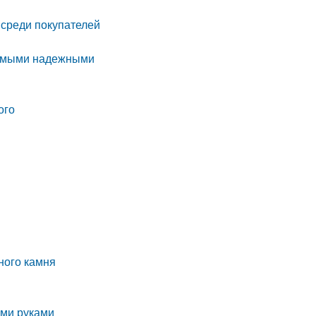
 среди покупателей
 самыми надежными
ого
ного камня
ими руками