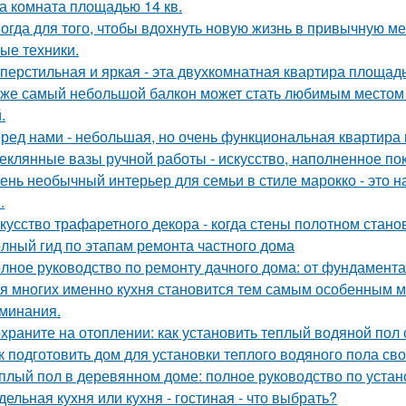
а комната площадью 14 кв.
огда для того, чтобы вдохнуть новую жизнь в привычную м
ые техники.
перстильная и яркая - эта двухкомнатная квартира площадь
же самый небольшой балкон может стать любимым местом в
.
ред нами - небольшая, но очень функциональная квартира 
еклянные вазы ручной работы - искусство, наполненное по
ень необычный интерьер для семьи в стиле марокко - это 
.
кусство трафаретного декора - когда стены полотном стано
лный гид по этапам ремонта частного дома
лное руководство по ремонту дачного дома: от фундамент
я многих именно кухня становится тем самым особенным м
минания.
храните на отоплении: как установить теплый водяной пол
к подготовить дом для установки теплого водяного пола св
плый пол в деревянном доме: полное руководство по устан
дельная кухня или кухня - гостиная - что выбрать?