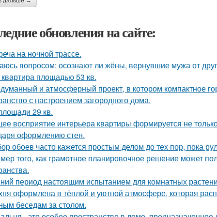
ь дальше →
ледние обновления на сайте:
реча на ночной трассе.
аюсь вопросом: осознают ли жёны, вернувшие мужа от друго
 квартира площадью 53 кв.
думанный и атмосферный проект, в котором компактное го
ранство с настроением загородного дома.
площади 29 кв.
ее восприятие интерьера квартиры формируется не только 
даря оформлению стен.
ор обоев часто кажется простым делом до тех пор, пока ру
мер того, как грамотное планировочное решение может по
ранства.
ний период настоящим испытанием для комнатных растени
хня оформлена в тёплой и уютной атмосфере, которая рас
ным беседам за столом.
альня - это особое пространство в доме, предназначенное 