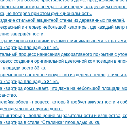
большая квартира всегда ставит перед владельцем непрост
ка, не потеряв при этом функциональность.
здание стильной акцентной стены из деревянных панелей.
екрасный интерьер небольшой квартиры, где каждый метр п
ние завершённости.
здание кровати своими руками с минимальными затратами
а квартира площадью 51 кв.
тальный процесс нанесения декоративного покрытия с ут
оцесс создания оригинальной цветочной композиции в япон
 площади всего 33 кв.
временное настенное искусство из дерева: тепло, стиль и х
а квартира площадью 81 кв.
а квартира доказывает, что даже на небольшой площади м
ранство.
клейка обоев - процесс, который требует аккуратности и со
дел идеально и служил долго.
от интерьер - воплощение выразительности и изящества, с
а квартира в стиле "Сталинка" площадью 80 кв.