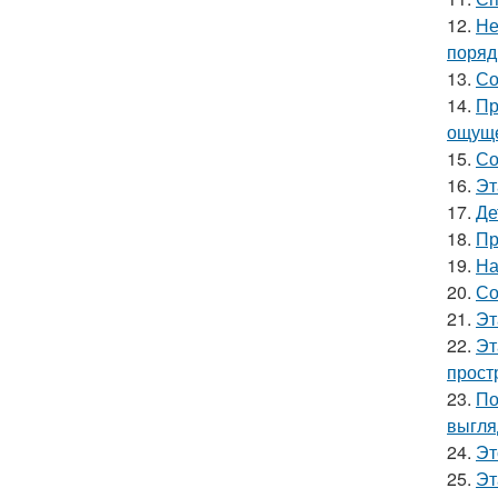
12.
Не
поряд
13.
Со
14.
Пр
ощуще
15.
Со
16.
Эт
17.
Де
18.
Пр
19.
На
20.
Со
21.
Эт
22.
Эт
прост
23.
По
выгля
24.
Эт
25.
Эт