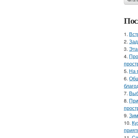
читат
Пос
1.
Вст
2.
Зад
3.
Эта
4.
Про
прост
5.
На 
6.
Общ
благо
7.
Выб
8.
При
прост
9.
Зим
10.
Ку
прият
11.
Сп