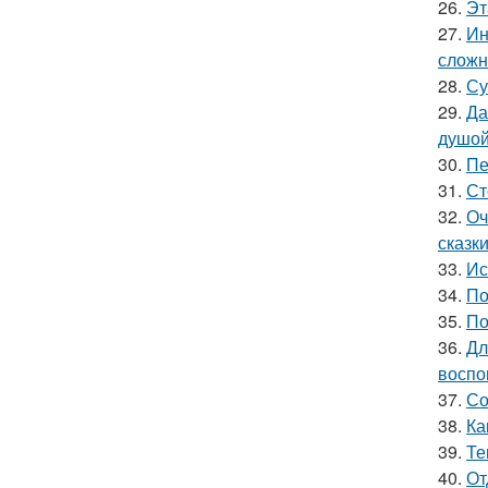
26.
Эт
27.
Ин
сложн
28.
Су
29.
Да
душой
30.
Пе
31.
Ст
32.
Оч
сказки
33.
Ис
34.
По
35.
По
36.
Дл
воспо
37.
Со
38.
Ка
39.
Те
40.
От