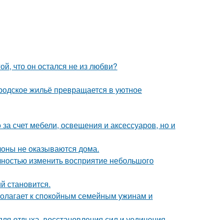
й, что он остался не из любви?
родское жильё превращается в уютное
за счет мебели, освещения и аксессуаров, но и
лоны не оказываются дома.
лностью изменить восприятие небольшого
й становится.
полагает к спокойным семейным ужинам и
для отдыха, восстановления сил и уединения.