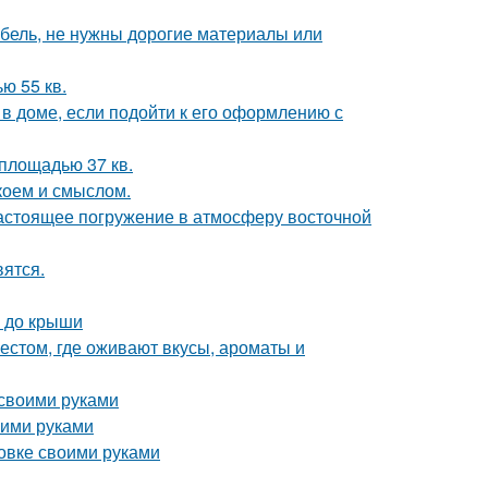
ебель, не нужны дорогие материалы или
ю 55 кв.
 доме, если подойти к его оформлению с
площадью 37 кв.
коем и смыслом.
настоящее погружение в атмосферу восточной
вятся.
а до крыши
естом, где оживают вкусы, ароматы и
 своими руками
оими руками
овке своими руками