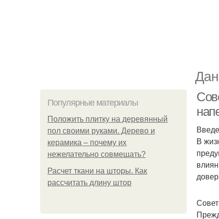
Дан
Сове
Популярные материалы
нап
Положить плитку на деревянный
Введ
пол своими руками. Дерево и
В жиз
керамика – почему их
преду
нежелательно совмещать?
влиян
Расчет ткани на шторы. Как
довер
рассчитать длину штор
Совет
Прежд