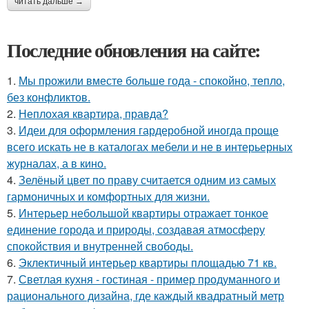
читать дальше →
Последние обновления на сайте:
1.
Мы прожили вместе больше года - спокойно, тепло,
без конфликтов.
2.
Неплохая квартира, правда?
3.
Идеи для оформления гардеробной иногда проще
всего искать не в каталогах мебели и не в интерьерных
журналах, а в кино.
4.
Зелёный цвет по праву считается одним из самых
гармоничных и комфортных для жизни.
5.
Интерьер небольшой квартиры отражает тонкое
единение города и природы, создавая атмосферу
спокойствия и внутренней свободы.
6.
Эклектичный интерьер квартиры площадью 71 кв.
7.
Светлая кухня - гостиная - пример продуманного и
рационального дизайна, где каждый квадратный метр