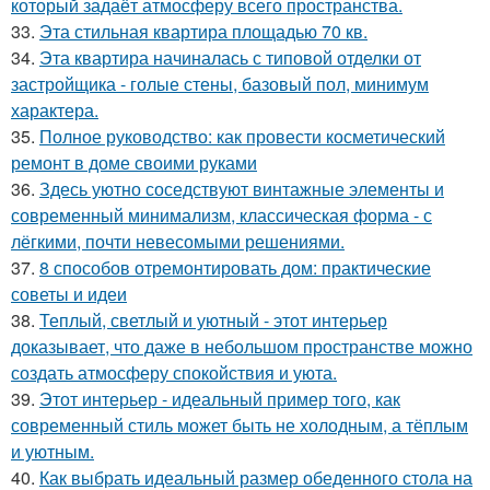
который задаёт атмосферу всего пространства.
33.
Эта стильная квартира площадью 70 кв.
34.
Эта квартира начиналась с типовой отделки от
застройщика - голые стены, базовый пол, минимум
характера.
35.
Полное руководство: как провести косметический
ремонт в доме своими руками
36.
Здесь уютно соседствуют винтажные элементы и
современный минимализм, классическая форма - с
лёгкими, почти невесомыми решениями.
37.
8 способов отремонтировать дом: практические
советы и идеи
38.
Теплый, светлый и уютный - этот интерьер
доказывает, что даже в небольшом пространстве можно
создать атмосферу спокойствия и уюта.
39.
Этот интерьер - идеальный пример того, как
современный стиль может быть не холодным, а тёплым
и уютным.
40.
Как выбрать идеальный размер обеденного стола на