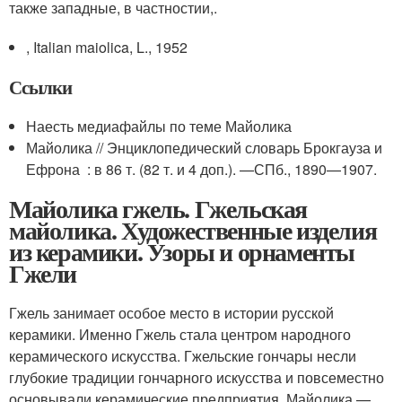
также западные, в частностии,.
, Italian maiolica, L., 1952
Ссылки
Наесть медиафайлы по теме Майолика
Майолика // Энциклопедический словарь Брокгауза и
Ефрона : в 86 т. (82 т. и 4 доп.). —
СПб.
, 1890—1907.
Майолика гжель. Гжельская
майолика. Художественные изделия
из керамики. Узоры и орнаменты
Гжели
Гжель занимает особое место в истории русской
керамики. Именно Гжель стала центром народного
керамического искусства. Гжельские гончары несли
глубокие традиции гончарного искусства и повсеместно
основывали керамические предприятия. Майолика —