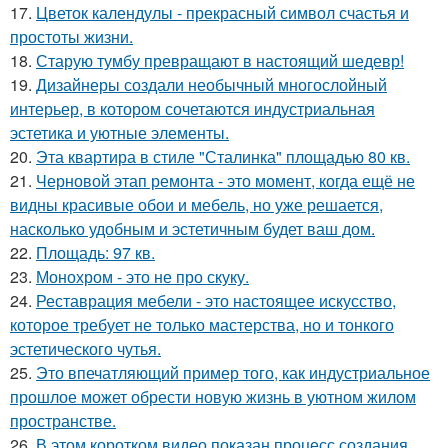
17.
Цветок календулы - прекрасный символ счастья и
простоты жизни.
18.
Старую тумбу превращают в настоящий шедевр!
19.
Дизайнеры создали необычный многослойный
интерьер, в котором сочетаются индустриальная
эстетика и уютные элементы.
20.
Эта квартира в стиле "Сталинка" площадью 80 кв.
21.
Черновой этап ремонта - это момент, когда ещё не
видны красивые обои и мебель, но уже решается,
насколько удобным и эстетичным будет ваш дом.
22.
Площадь: 97 кв.
23.
Монохром - это не про скуку.
24.
Реставрация мебели - это настоящее искусство,
которое требует не только мастерства, но и тонкого
эстетического чутья.
25.
Это впечатляющий пример того, как индустриальное
прошлое может обрести новую жизнь в уютном жилом
пространстве.
26.
В этом коротком видео показан процесс создания