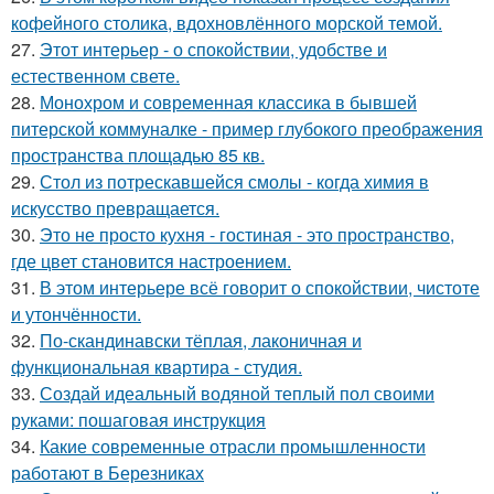
кофейного столика, вдохновлённого морской темой.
27.
Этот интерьер - о спокойствии, удобстве и
естественном свете.
28.
Монохром и современная классика в бывшей
питерской коммуналке - пример глубокого преображения
пространства площадью 85 кв.
29.
Стол из потрескавшейся смолы - когда химия в
искусство превращается.
30.
Это не просто кухня - гостиная - это пространство,
где цвет становится настроением.
31.
В этом интерьере всё говорит о спокойствии, чистоте
и утончённости.
32.
По-скандинавски тёплая, лаконичная и
функциональная квартира - студия.
33.
Создай идеальный водяной теплый пол своими
руками: пошаговая инструкция
34.
Какие современные отрасли промышленности
работают в Березниках