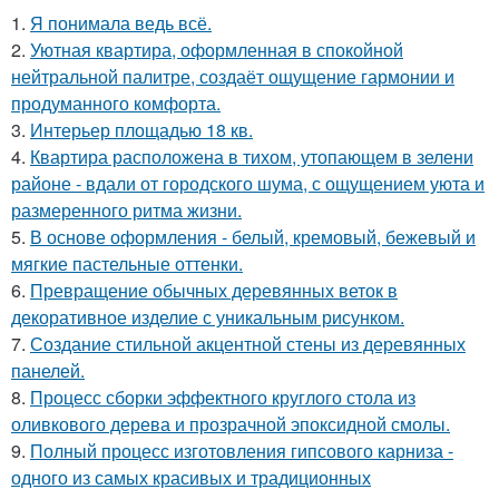
1.
Я понимала ведь всё.
2.
Уютная квартира, оформленная в спокойной
нейтральной палитре, создаёт ощущение гармонии и
продуманного комфорта.
3.
Интерьер площадью 18 кв.
4.
Квартира расположена в тихом, утопающем в зелени
районе - вдали от городского шума, с ощущением уюта и
размеренного ритма жизни.
5.
В основе оформления - белый, кремовый, бежевый и
мягкие пастельные оттенки.
6.
Превращение обычных деревянных веток в
декоративное изделие с уникальным рисунком.
7.
Создание стильной акцентной стены из деревянных
панелей.
8.
Процесс сборки эффектного круглого стола из
оливкового дерева и прозрачной эпоксидной смолы.
9.
Полный процесс изготовления гипсового карниза -
одного из самых красивых и традиционных