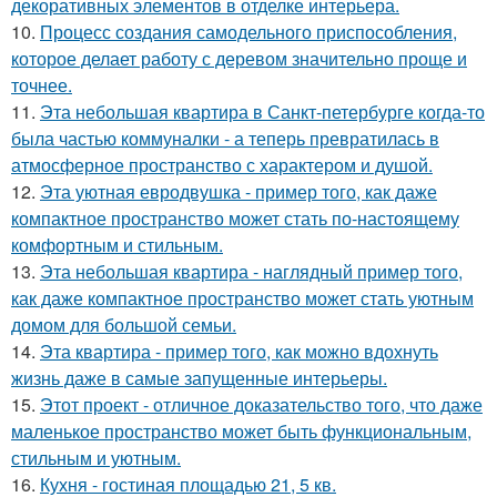
декоративных элементов в отделке интерьера.
10.
Процесс создания самодельного приспособления,
которое делает работу с деревом значительно проще и
точнее.
11.
Эта небольшая квартира в Санкт-петербурге когда-то
была частью коммуналки - а теперь превратилась в
атмосферное пространство с характером и душой.
12.
Эта уютная евродвушка - пример того, как даже
компактное пространство может стать по-настоящему
комфортным и стильным.
13.
Эта небольшая квартира - наглядный пример того,
как даже компактное пространство может стать уютным
домом для большой семьи.
14.
Эта квартира - пример того, как можно вдохнуть
жизнь даже в самые запущенные интерьеры.
15.
Этот проект - отличное доказательство того, что даже
маленькое пространство может быть функциональным,
стильным и уютным.
16.
Кухня - гостиная площадью 21, 5 кв.