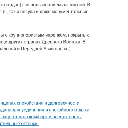
(отходов) с использованием расписной. В
. п., так и посуда и даже монументальные
ны с крупнопористым черепком, покрытых
е,и других странах Древнего Востока. В
альной и Передней Азии на(см.,).
нципах спокойствия и долговечности.
дана для уединения и спокойного отдыха.
 акцентом на комфорт и элегантность.
стельные оттенки.