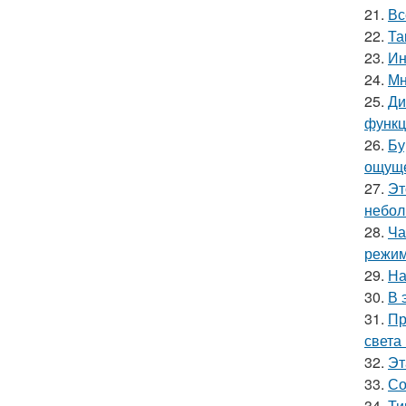
21.
Вс
22.
Та
23.
Ин
24.
Мн
25.
Ди
функц
26.
Бу
ощуще
27.
Эт
небол
28.
Ча
режим
29.
На
30.
В 
31.
Пр
света
32.
Эт
33.
Со
34.
Ти