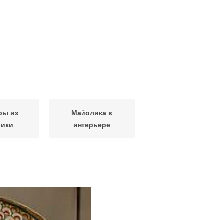
ры из
Майолика в
лики
интерьере