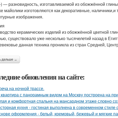
) — разновидность, изготавливаемой из обожжённой глины 
ке майолики изготовляются как декоративные, наличники,и т
птурные изображения.
ия
водство керамических изделий из обожжённой цветной гли
рью, существовало уже несколько тысячелетий назад в Египт
евековье данная техника проникла из стран Средней, Центр
ь дальше →
ледние обновления на сайте:
реча на ночной трассе.
 квартира с панорамным видом на Москву построена на при
лая и комфортная спальня на мансардном этаже словно соз
сторная кухня - гостиная выполнена в современном стиле с
снове оформления - белый, кремовый, бежевый и мягкие па