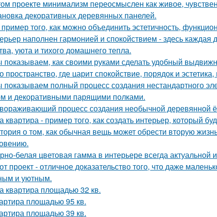
том проекте минимализм переосмыслен как живое, чувственн
ановка декоративных деревянных панелей.
 пример того, как можно объединить эстетичность, функцио
ерьер наполнен гармонией и спокойствием - здесь каждая
тва, уюта и тихого домашнего тепла.
 показываем, как своими руками сделать удобный выдвижн
о пространство, где царит спокойствие, порядок и эстетика
 показываем полный процесс создания нестандартного эл
м и декоративными парящими полками.
вораживающий процесс создания необычной деревянной ёлк
а квартира - пример того, как создать интерьер, который бу
тория о том, как обычная вещь может обрести вторую жизн
овению.
рно-белая цветовая гамма в интерьере всегда актуальной и
от проект - отличное доказательство того, что даже мален
ным и уютным.
а квартира площадью 32 кв.
артира площадью 95 кв.
артира площадью 39 кв.