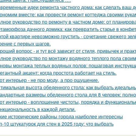
временные идеи ремонта частного дома: как сделать ваш 
ономим вместе: как провести ремонт коттеджа своими рука
лное руководство по ремонту в частном доме: от планиро
таморфоза дачного домика: как превратить старье в конфет
этой квартире невозможно грустить - сочетание свежего зе
оение с первых шагов.
роший вопрос - и тут всё зависит от стиля, привычек и прак
лное руководство по монтажу водяного теплого пола свои
новы монтажа теплых водяных полов: пошаговая инструкц
егантный акцент: когда простота работает на стиль.
от интерьер - не про моду, а про ощущение.
тимальная высота обеденного стола: как выбрать идеальн
андартные размеры обеденного стола для 8 человек: полно
от интерьер - воплощение чистоты, порядка и функциональн
нкциональность в каждой детали.
кие исторические районы города наиболее интересны
п-10 штукатурок для стен в 2025 году: что выбрать