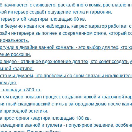
ё начинается с сияющего, раскалённого комка расплавленно
кой интерьер создаёт ощущение тепла и гармонии.
терьер этой квартиры площадью 68 кв.
е безумно нравится наблюдать, как реставратор работает с
зайн интерьера выполнен в современном стиле, который соч
иональность.
ргунди в дизайне ванной комнаты - это выбор для тех, кто х
ние роскоши.
о видео - отличное вдохновение для тех, кто хочет создат
ьшой квартире.
сто мы думаем, что проблемы со сном связаны исключител
ом дня.
 площади в 300 кв.
этом видео показан процесс создания яркой и красочной кар
иятный скандинавский стиль в загородном доме после капит
 и природной эстетики.
а просторная квартира площадью 133 кв.
вмещение ванной и туалета - популярное решение, особен
шина цвета. Прислушайтесь ….