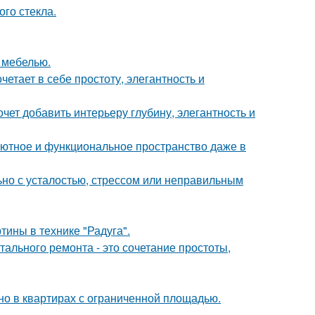
го стекла.
 мебелью.
етает в себе простоту, элегантность и
очет добавить интерьеру глубину, элегантность и
ь уютное и функциональное пространство даже в
ьно с усталостью, стрессом или неправильным
тины в технике "Радуга".
ального ремонта - это сочетание простоты,
но в квартирах с ограниченной площадью.