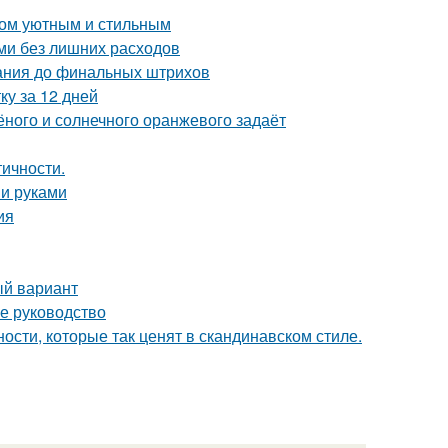
дом уютным и стильным
ми без лишних расходов
вания до финальных штрихов
ку за 12 дней
лёного и солнечного оранжевого задаёт
тичности.
ми руками
ия
ый вариант
е руководство
ости, которые так ценят в скандинавском стиле.