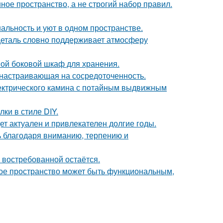
ое пространство, а не строгий набор правил.
нальность и уют в одном пространстве.
 деталь словно поддерживает атмосферу
ой боковой шкаф для хранения.
, настраивающая на сосредоточенность.
ектрического камина с потайным выдвижным
и в стиле DIY.
дет актуален и привлекателен долгие годы.
ь благодаря вниманию, терпению и
 востребованной остаётся.
ькое пространство может быть функциональным,