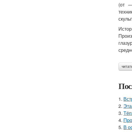
(от —
техни
скуль
Истор
Произ
глазу
средн
читат
Пос
1.
Вст
2.
Эта
3.
Тёп
4.
Про
5.
В о