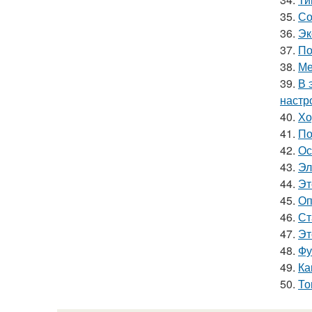
35.
Со
36.
Эк
37.
По
38.
Ме
39.
В 
настр
40.
Хо
41.
По
42.
Ос
43.
Эл
44.
Эт
45.
Оп
46.
Ст
47.
Эт
48.
Фу
49.
Ка
50.
То