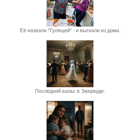
Её назвали "Гулящей" - и выгнали из дома.
Последний вальс в Эвервуде.